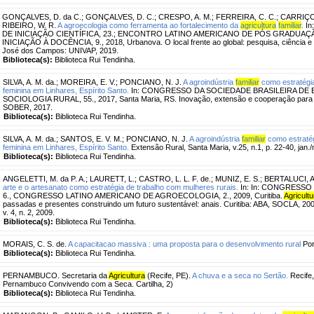
GONÇALVES, D. da C.
;
GONÇALVES, D. C.
;
CRESPO, A. M.
;
FERREIRA, C. C.
;
CARRIÇO,
RIBEIRO, W. R.
A agroecologia como ferramenta ao fortalecimento da
agricultura
familiar
.
In
DE INICIAÇÃO CIENTÍFICA, 23.; ENCONTRO LATINO AMERICANO DE PÓS GRADUAÇ
INICIAÇÃO À DOCÊNCIA, 9., 2018, Urbanova. O local frente ao global: pesquisa, ciência e 
José dos Campos: UNIVAP, 2019.
Biblioteca(s):
Biblioteca Rui Tendinha.
SILVA, A. M. da.
;
MOREIRA, E. V.
;
PONCIANO, N. J.
A agroindústria
familiar
como estratégi
feminina em Linhares, Espírito Santo.
In: CONGRESSO DA SOCIEDADE BRASILEIRA DE
SOCIOLOGIA RURAL, 55., 2017, Santa Maria, RS. Inovação, extensão e cooperação para o
SOBER, 2017.
Biblioteca(s):
Biblioteca Rui Tendinha.
SILVA, A. M. da.
;
SANTOS, E. V. M.
;
PONCIANO, N. J.
A agroindústria
familiar
como estraté
feminina em Linhares, Espírito Santo.
Extensão Rural, Santa Maria, v.25, n.1, p. 22-40, jan.
Biblioteca(s):
Biblioteca Rui Tendinha.
ANGELETTI, M. da P. A.
;
LAURETT, L.
;
CASTRO, L. L. F. de.
;
MUNIZ, E. S.
;
BERTALUCI, A
arte e o artesanato como estratégia de trabalho com mulheres rurais.
In: In: CONGRESS
6., CONGRESSO LATINO AMERICANO DE AGROECOLOGIA, 2., 2009, Curitiba.
Agricultu
passadas e presentes construindo um futuro sustentável: anais. Curitiba: ABA, SOCLA, 2009
v. 4, n. 2, 2009.
Biblioteca(s):
Biblioteca Rui Tendinha.
MORAIS, C. S. de.
A capacitacao massiva : uma proposta para o desenvolvimento rural
Por
Biblioteca(s):
Biblioteca Rui Tendinha.
PERNAMBUCO. Secretaria da
Agricultura
(Recife, PE).
A chuva e a seca no Sertão.
Recife,
Pernambuco Convivendo com a Seca. Cartilha, 2)
Biblioteca(s):
Biblioteca Rui Tendinha.