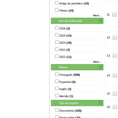
Artigo de periódico
(33)
Filmes
(24)
11.
Mais...
Ano de publicação
2026
(2)
2025
(14)
12.
2024
(18)
2023
(3)
13.
2022
(11)
Mais...
Idioma
Português
(598)
14.
Espanhol
(5)
Inglês
(3)
15.
Alemão
(1)
Tipo do arquivo
16.
Documento
(155)
Página Web
(22)