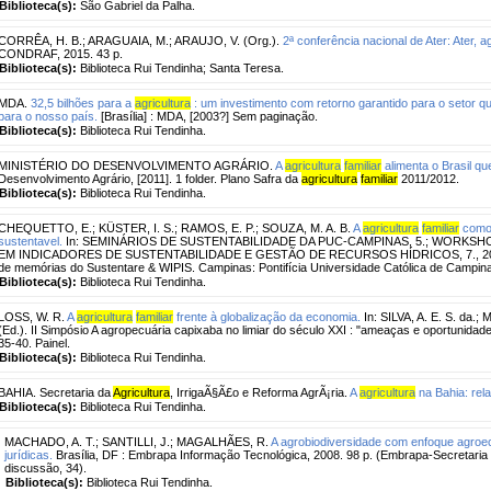
Biblioteca(s):
São Gabriel da Palha.
CORRÊA, H. B.
;
ARAGUAIA, M.
;
ARAUJO, V. (Org.).
2ª conferência nacional de Ater: Ater, 
CONDRAF, 2015. 43 p.
Biblioteca(s):
Biblioteca Rui Tendinha; Santa Teresa.
MDA.
32,5 bilhões para a
agricultura
: um investimento com retorno garantido para o setor 
para o nosso país.
[Brasília] : MDA, [2003?] Sem paginação.
Biblioteca(s):
Biblioteca Rui Tendinha.
MINISTÉRIO DO DESENVOLVIMENTO AGRÁRIO.
A
agricultura
familiar
alimenta o Brasil qu
Desenvolvimento Agrário, [2011]. 1 folder. Plano Safra da
agricultura
familiar
2011/2012.
Biblioteca(s):
Biblioteca Rui Tendinha.
CHEQUETTO, E.
;
KÜSTER, I. S.
;
RAMOS, E. P.
;
SOUZA, M. A. B.
A
agricultura
familiar
como 
sustentavel.
In: SEMINÁRIOS DE SUSTENTABILIDADE DA PUC-CAMPINAS, 5.; WORKS
EM INDICADORES DE SUSTENTABILIDADE E GESTÃO DE RECURSOS HÍDRICOS, 7., 2023. Su
de memórias do Sustentare & WIPIS. Campinas: Pontifícia Universidade Católica de Campin
Biblioteca(s):
Biblioteca Rui Tendinha.
LOSS, W. R.
A
agricultura
familiar
frente à globalização da economia.
In: SILVA, A. E. S. da.
(Ed.). II Simpósio A agropecuária capixaba no limiar do século XXI : "ameaças e oportunidades
35-40. Painel.
Biblioteca(s):
Biblioteca Rui Tendinha.
BAHIA. Secretaria da
Agricultura
, IrrigaÃ§Ã£o e Reforma AgrÃ¡ria.
A
agricultura
na Bahia: rela
Biblioteca(s):
Biblioteca Rui Tendinha.
MACHADO, A. T.
;
SANTILLI, J.
;
MAGALHÃES, R.
A agrobiodiversidade com enfoque agroeco
jurídicas.
Brasília, DF : Embrapa Informação Tecnológica, 2008. 98 p. (Embrapa-Secretaria 
discussão, 34).
Biblioteca(s):
Biblioteca Rui Tendinha.