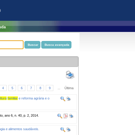
)
uda
4
5
6
7
8
9
...
Última
ltura
familiar
e reforma agrária e o
 ano 6, n. 40, p. 2, 2014.
logia e alimentos saudáveis.