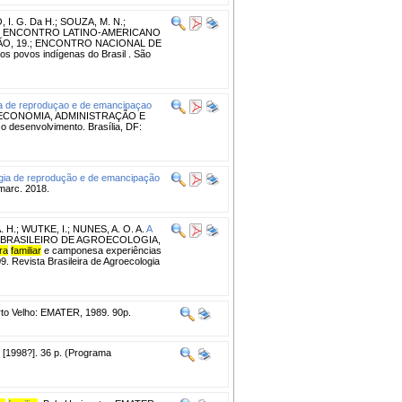
 I. G. Da H.
;
SOUZA, M. N.
;
: ENCONTRO LATINO-AMERICANO
ÃO, 19.; ENCONTRO NACIONAL DE
os povos indígenas do Brasil . São
a de reproduçao e de emancipaçao
 ECONOMIA, ADMINISTRAÇÃO E
 desenvolvimento. Brasília, DF:
gia de reprodução e de emancipação
/marc. 2018.
. H.
;
WUTKE, I.
;
NUNES, A. O. A.
A
O BRASILEIRO DE AGROECOLOGIA,
ra
familiar
e camponesa experiências
. Revista Brasileira de Agroecologia
to Velho: EMATER, 1989. 90p.
 [1998?]. 36 p. (Programa