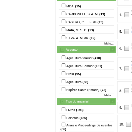
MDA.
(15)
CARBONELL, S. A. M.
(13)
4.
CASTRO, C. E. F. de
(13)
MAIA, M. S. D.
(13)
5.
SILVA, A. M. da.
(12)
Mais...
6.
Assunto
Agricultura familiar
(410)
Agricultura Familiar
(131)
7.
Brasil
(95)
Agricultura
(88)
Espírito Santo (Estado)
(72)
8.
Mais...
Tipo do material
9.
Livros
(193)
Folhetos
(186)
10.
Anais e Proceedings de eventos
(86)