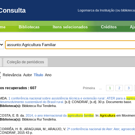
Consulta
Logomarca da Instituição (ou biblioteca
me
Bibliotecas
Itens selecionados
Créditos
Aj
Coleção de periódicos
r
Relevância
Autor
Título
Ano
:
ros recuperados : 607
Primeira
...
1
2
3
MDA.
1 conferência nacional sobre assistência técnica e extensão rural : ATER para a
agricu
desenvolvimento sustentável do Brasil rural.
[s.l]: CONDRAF, [s.d]. 30 p. Documento base.
Biblioteca(s):
Biblioteca Rui Tendinha.
COSTA, E. B. da.
2014, o ano internacional da
agricultura
familiar
.
In:
Agricultura
em Movimento,
Biblioteca(s):
Biblioteca Rui Tendinha.
CORRÊA, H. B.
;
ARAGUAIA, M.
;
ARAUJO, V.
2ª conferência nacional de Ater: Ater, agroeco
CONDRAF, 2015 43 p.