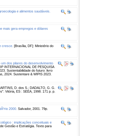
agroecologia e alimentos saudáveis.
que mais gera empregos e dólares
e cresce.
[Brasília, DF]: Ministério do
um dos pilares do desenvolvimento
HOP INTERNACIONAL DE PESQUISA
stentabilidade do futuro: livro
as, 2024. Sustentare & WIPIS 2023.
; MARTINS, D. dos S.; DADALTO, G. G.
". Vitória, ES : SEEA, 1998. 171 p. p.
tÃ³rio 2000.
Salvador, 2001. 79p.
lógico : implicações conceituais e
de Gestão e Estratégia. Texto para