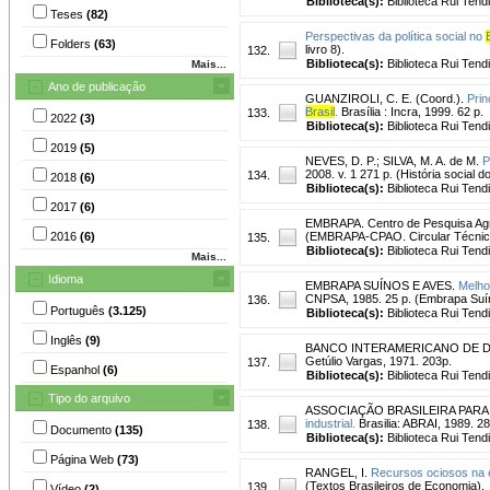
Biblioteca(s):
Biblioteca Rui Tend
Teses
(82)
Perspectivas da política social no
Folders
(63)
livro 8).
132.
Biblioteca(s):
Biblioteca Rui Tend
Mais...
Ano de publicação
GUANZIROLI, C. E. (Coord.).
Prin
Brasil
.
Brasília : Incra, 1999. 62 
133.
2022
(3)
Biblioteca(s):
Biblioteca Rui Tend
2019
(5)
NEVES, D. P.
;
SILVA, M. A. de M.
P
2008. v. 1 271 p. (História social d
134.
2018
(6)
Biblioteca(s):
Biblioteca Rui Tend
2017
(6)
EMBRAPA. Centro de Pesquisa Agr
2016
(6)
(EMBRAPA-CPAO. Circular Técnica
135.
Biblioteca(s):
Biblioteca Rui Tend
Mais...
Idioma
EMBRAPA SUÍNOS E AVES.
Melho
CNPSA, 1985. 25 p. (Embrapa Suíno
136.
Português
(3.125)
Biblioteca(s):
Biblioteca Rui Tend
Inglês
(9)
BANCO INTERAMERICANO DE 
Getúlio Vargas, 1971. 203p.
137.
Espanhol
(6)
Biblioteca(s):
Biblioteca Rui Tend
Tipo do arquivo
ASSOCIAÇÃO BRASILEIRA PARA 
industrial.
Brasilia: ABRAI, 1989. 28
138.
Documento
(135)
Biblioteca(s):
Biblioteca Rui Tend
Página Web
(73)
RANGEL, I.
Recursos ociosos na 
(Textos Brasileiros de Economia).
139.
Vídeo
(2)