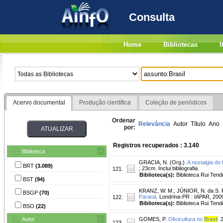
Consulta
Home
Bibliotecas
I
Acervo documental
Produção científica
Coleção de periódicos
Ordenar
Relevância
Autor
Título
Ano
por:
Registros recuperados : 3.140
Biblioteca
GRACIA, N. (Org.).
A nostalgia do 
BRT
(3.089)
; 23cm. Inclui bibliografia.
121.
Biblioteca(s):
Biblioteca Rui Tend
BST
(94)
KRANZ, W. M.
;
JÚNIOR, N. da S. 
BSGP
(70)
Paraná.
Londrina-PR : IAPAR, 2009.
122.
Biblioteca(s):
Biblioteca Rui Tend
BSO
(22)
Autor
GOMES, P.
Olivicultura no
Brasil
.
2
123.