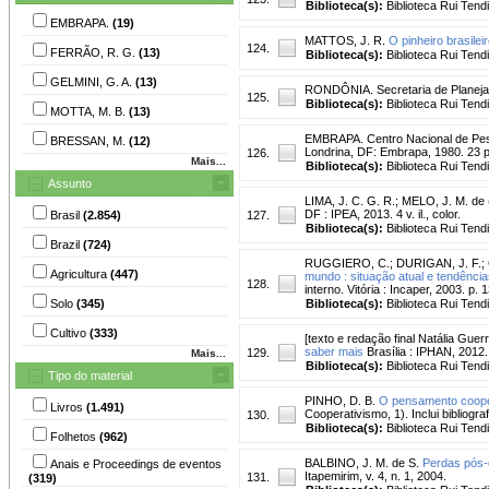
Biblioteca(s):
Biblioteca Rui Tend
EMBRAPA.
(19)
MATTOS, J. R.
O pinheiro brasileir
124.
FERRÃO, R. G.
(13)
Biblioteca(s):
Biblioteca Rui Tend
GELMINI, G. A.
(13)
RONDÔNIA. Secretaria de Planej
125.
Biblioteca(s):
Biblioteca Rui Tend
MOTTA, M. B.
(13)
EMBRAPA. Centro Nacional de Pes
BRESSAN, M.
(12)
Londrina, DF: Embrapa, 1980. 23
126.
Mais...
Biblioteca(s):
Biblioteca Rui Tend
Assunto
LIMA, J. C. G. R.
;
MELO, J. M. de 
DF : IPEA, 2013. 4 v. il., color.
Brasil
(2.854)
127.
Biblioteca(s):
Biblioteca Rui Tend
Brazil
(724)
RUGGIERO, C.
;
DURIGAN, J. F.
;
Agricultura
(447)
mundo : situação atual e tendência
128.
interno. Vitória : Incaper, 2003. p. 
Solo
(345)
Biblioteca(s):
Biblioteca Rui Tend
Cultivo
(333)
[texto e redação final Natália Guer
saber mais
Brasília : IPHAN, 2012. 3
129.
Mais...
Biblioteca(s):
Biblioteca Rui Tend
Tipo do material
PINHO, D. B.
O pensamento coopera
Livros
(1.491)
Cooperativismo, 1). Inclui bibliograf
130.
Biblioteca(s):
Biblioteca Rui Tend
Folhetos
(962)
BALBINO, J. M. de S.
Perdas pós-c
Anais e Proceedings de eventos
Itapemirim, v. 4, n. 1, 2004.
131.
(319)