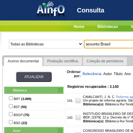
Consulta
Home
Bibliotecas
I
Acervo documental
Produção científica
Coleção de periódicos
Ordenar
Relevância
Autor
Título
Ano
por:
Registros recuperados : 3.140
Biblioteca
CAVALCANTI, J. N. C.
Reforma ag
BRT
(3.089)
Um projeto de reforma agrária. S
141.
Biblioteca(s):
Biblioteca Rui Tend
BST
(94)
INSTITUDO BRASILEIRO DE D
BSGP
(70)
IBDF, [1979]. 12 p. Decreto de n° 
142.
Biblioteca(s):
Biblioteca Rui Tend
BSO
(22)
Autor
CONGRESSO BRASILEIRO DE MAND