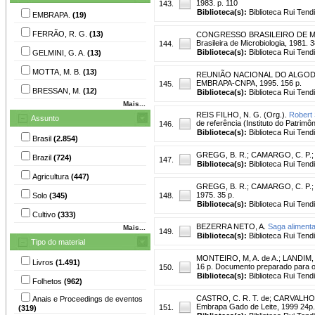
1983. p. 110
143.
Biblioteca(s):
Biblioteca Rui Tend
EMBRAPA.
(19)
FERRÃO, R. G.
(13)
CONGRESSO BRASILEIRO DE MICRO
Brasileira de Microbiologia, 1981. 3
144.
Biblioteca(s):
Biblioteca Rui Tend
GELMINI, G. A.
(13)
MOTTA, M. B.
(13)
REUNIÃO NACIONAL DO ALGODÃO, 
EMBRAPA-CNPA, 1995. 156 p.
145.
BRESSAN, M.
(12)
Biblioteca(s):
Biblioteca Rui Tend
Mais...
REIS FILHO, N. G. (Org.).
Robert 
Assunto
de referência (Instituto do Patrimôn
146.
Biblioteca(s):
Biblioteca Rui Tend
Brasil
(2.854)
GREGG, B. R.
;
CAMARGO, C. P.
Brazil
(724)
147.
Biblioteca(s):
Biblioteca Rui Tend
Agricultura
(447)
GREGG, B. R.
;
CAMARGO, C. P.
1975. 35 p.
Solo
(345)
148.
Biblioteca(s):
Biblioteca Rui Tend
Cultivo
(333)
BEZERRA NETO, A.
Saga alimenta
Mais...
149.
Biblioteca(s):
Biblioteca Rui Tend
Tipo do material
MONTEIRO, M, A. de A.
;
LANDIM, 
Livros
(1.491)
16 p. Documento preparado para o s
150.
Biblioteca(s):
Biblioteca Rui Tend
Folhetos
(962)
CASTRO, C. R. T. de
;
CARVALHO,
Anais e Proceedings de eventos
Embrapa Gado de Leite, 1999 24p. 
151.
(319)