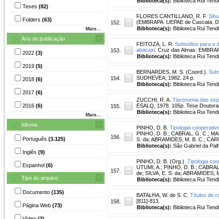
Biblioteca(s):
Biblioteca Rui Tend
Teses
(82)
FLORES CANTILLANO, R. F.
Situ
Folders
(63)
(EMBRAPA. UEPAE de Cascata. D
152.
Biblioteca(s):
Biblioteca Rui Tend
Mais...
Ano de publicação
FEITOZA, L. R.
Subsídios para o 
abacaxi.
Cruz das Almas: EMBRAPA
153.
2022
(3)
Biblioteca(s):
Biblioteca Rui Tend
2019
(5)
BERNARDES, M. S. (Coord.).
Subs
SUDHEVEA, 1982. 24 p.
154.
2018
(6)
Biblioteca(s):
Biblioteca Rui Tend
2017
(6)
ZUCCHI, R. A.
Taxonomia das espe
2016
(6)
ESALQ, 1978. 105p. Tese Doutora
155.
Biblioteca(s):
Biblioteca Rui Tend
Mais...
Idioma
PINHO, D. B.
Tipologia cooperativi
PINHO, D. B.; CABRAL, G. C.; MA
156.
Português
(3.125)
S. da; ABRAMIDES, M. B. C.; CARNEI
Biblioteca(s):
São Gabriel da Pal
Inglês
(9)
PINHO, D. B. (Org.).
Tipologia coo
Espanhol
(6)
UTUMI, A.; PINHO, D. B.; CABRAL
157.
de; SILVA, E. S. da; ABRAMIDES, M.
Tipo do arquivo
Biblioteca(s):
Biblioteca Rui Tend
Documento
(135)
BATALHA, W. de S. C.
Títulos de c
[811]-813.
158.
Página Web
(73)
Biblioteca(s):
Biblioteca Rui Tend
Vídeo
(2)