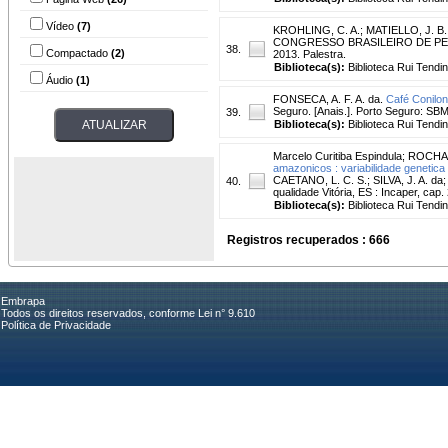
Vídeo
(7)
KROHLING, C. A.
;
MATIELLO, J. B.
CONGRESSO BRASILEIRO DE PESQUIS
38.
Compactado
(2)
2013. Palestra.
Biblioteca(s):
Biblioteca Rui Tendi
Áudio
(1)
FONSECA, A. F. A. da.
Café Conilon
Seguro. [Anais.]. Porto Seguro: SBM
39.
Biblioteca(s):
Biblioteca Rui Tendi
Marcelo Curitiba Espindula
;
ROCHA,
amazonicos : variabilidade genetic
CAETANO, L. C. S.; SILVA, J. A. da
40.
qualidade Vitória, ES : Incaper, cap.
Biblioteca(s):
Biblioteca Rui Tendi
Registros recuperados : 666
Embrapa
Todos os direitos reservados, conforme Lei n° 9.610
Política de Privacidade