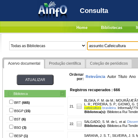
Consulta
Home
Bibliotecas
I
Acervo documental
Produção científica
Coleção de periódicos
Ordenar
Relevância
Autor
Título
Ano
por:
Registros recuperados : 666
Biblioteca
BLISKA, F. M. de M.
;
MOURÃƒÆ’Ã†â€
BRT
(665)
L. R.
;
PEREIRA, S. P.
;
GIOMO, G. S
21.
cafeicultura
brasileira.
InformaÃƒ??Ãƒ
BSGP
(15)
Biblioteca(s):
Biblioteca Rui Tendi
BST
(6)
SALGADO, S. M. de L. et al.
Dissem
22.
Biblioteca(s):
Biblioteca Rui Tendi
BSO
(3)
SARAIVA, J. S. T.
;
SILVEIRA, J. S. 
BESP
(1)