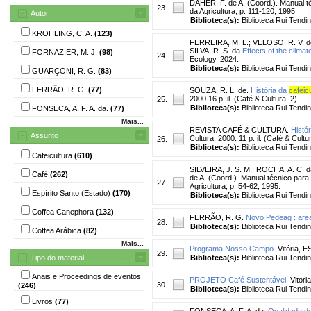
DAHER, F. de A. (Coord.). Manual téc
23.
da Agricultura, p. 111-120, 1995.
Autor
Biblioteca(s):
Biblioteca Rui Tendi
KROHLING, C. A.
(123)
FERREIRA, M. L.
;
VELOSO, R. V. d
SILVA, R. S. da
Effects of the clima
FORNAZIER, M. J.
(98)
24.
Ecology, 2024.
Biblioteca(s):
Biblioteca Rui Tendi
GUARÇONI, R. G.
(83)
FERRÃO, R. G.
(77)
SOUZA, R. L. de.
História da
cafeic
2000 16 p. il. (Café & Cultura, 2).
25.
Biblioteca(s):
Biblioteca Rui Tendi
FONSECA, A. F. A. da.
(77)
Mais...
REVISTA CAFÉ & CULTURA.
Histó
Assunto
Cultura, 2000. 11 p. il. (Café & Cultur
26.
Biblioteca(s):
Biblioteca Rui Tendi
Cafeicultura
(610)
SILVEIRA, J. S. M.
;
ROCHA, A. C. d
Café
(262)
de A. (Coord.). Manual técnico para 
27.
Agricultura, p. 54-62, 1995.
Espírito Santo (Estado)
(170)
Biblioteca(s):
Biblioteca Rui Tendi
Coffea Canephora
(132)
FERRÃO, R. G.
Novo Pedeag : area
28.
Biblioteca(s):
Biblioteca Rui Tendi
Coffea Arábica
(82)
Mais...
Programa Nosso Campo.
Vitória, E
29.
Tipo do material
Biblioteca(s):
Biblioteca Rui Tendi
Anais e Proceedings de eventos
PROJETO Café Sustentável.
Vitori
30.
(246)
Biblioteca(s):
Biblioteca Rui Tendi
Livros
(77)
FONSECA, A. F. A. da.
Qualidade de