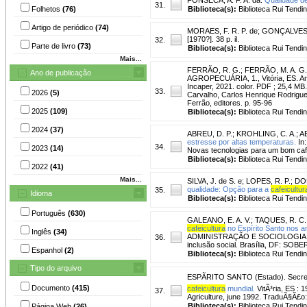
31.
Folhetos
(76)
Biblioteca(s):
Biblioteca Rui Tendi
Artigo de periódico
(74)
MORAES, F. R. P. de
;
GONÇALVES, 
[1970?]. 38 p. il.
32.
Parte de livro
(73)
Biblioteca(s):
Biblioteca Rui Tendi
Mais...
FERRÃO, R. G.
;
FERRÃO, M. A. G.
Ano de publicação
AGROPECUÁRIA, 1., Vitória, ES. Ana
Incaper, 2021. color. PDF ; 25,4 MB
33.
2026
(5)
Carvalho, Carlos Henrique Rodrigue
Ferrão, editores. p. 95-96
2025
(109)
Biblioteca(s):
Biblioteca Rui Tendi
2024
(37)
ABREU, D. P.
;
KROHLING, C. A.
;
A
estresse por altas temperaturas.
In
34.
2023
(14)
Novas tecnologias para um bom café
Biblioteca(s):
Biblioteca Rui Tendi
2022
(41)
Mais...
SILVA, J. de S. e
;
LOPES, R. P.
;
DON
qualidade: Opção para a
cafeicultur
35.
Idioma
Biblioteca(s):
Biblioteca Rui Tendi
Português
(630)
GALEANO, E. A. V.
;
TAQUES, R. C.
cafeicultura
no Espírito Santo nos a
Inglês
(34)
ADMINISTRAÇÃO E SOCIOLOGIA RURAL
36.
inclusão social. Brasília, DF: SOBE
Espanhol
(2)
Biblioteca(s):
Biblioteca Rui Tendi
Tipo do arquivo
ESPÃRITO SANTO (Estado). Secreta
Documento
(415)
cafeicultura
mundial.
VitÃ³ria, ES : 
37.
Agriculture, june 1992. TraduÃ§Ã£
Biblioteca(s):
Biblioteca Rui Tendi
Página Web
(26)