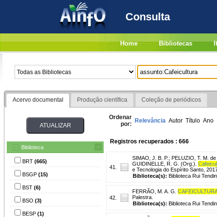
Consulta
Home
Bibliotecas
I
Acervo documental
Produção científica
Coleção de periódicos
Ordenar
Relevância
Autor
Título
Ano
por:
Registros recuperados : 666
Biblioteca
SIMAO, J. B. P.
;
PELUZIO, T. M. de
BRT
(665)
GUIDINELLE, R. G. (Org.).
Cafeicul
41.
e Tecnologia do Espírito Santo, 20
BSGP
(15)
Biblioteca(s):
Biblioteca Rui Tendi
BST
(6)
FERRÃO, M. A. G.
CAFEICULTUR
Palestra.
42.
BSO
(3)
Biblioteca(s):
Biblioteca Rui Tendi
BESP
(1)