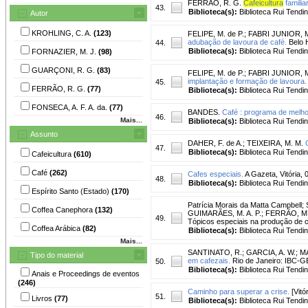
FERRÃO, R. G.
Cafeicultura
familia
43.
Biblioteca(s):
Biblioteca Rui Tendi
Autor
KROHLING, C. A.
(123)
FELIPE, M. de P.
;
FABRI JUNIOR, M
adubação de lavoura de café.
Belo H
44.
Biblioteca(s):
Biblioteca Rui Tendi
FORNAZIER, M. J.
(98)
GUARÇONI, R. G.
(83)
FELIPE, M. de P.
;
FABRI JUNIOR, M
implantação e formação de lavoura.
45.
FERRÃO, R. G.
(77)
Biblioteca(s):
Biblioteca Rui Tendi
FONSECA, A. F. A. da.
(77)
BANDES.
Café : programa de melhor
46.
Mais...
Biblioteca(s):
Biblioteca Rui Tendi
Assunto
DAHER, F. de A.
;
TEIXEIRA, M. M.
47.
Biblioteca(s):
Biblioteca Rui Tendi
Cafeicultura
(610)
Café
(262)
Cafes especiais.
A Gazeta, Vitória, 
48.
Biblioteca(s):
Biblioteca Rui Tendi
Espírito Santo (Estado)
(170)
Patrícia Morais da Matta Campbell
;
Coffea Canephora
(132)
GUIMARÃES, M. A. P.; FERRÃO, M. A.
49.
Tópicos especiais na produção de caf
Coffea Arábica
(82)
Biblioteca(s):
Biblioteca Rui Tendi
Mais...
SANTINATO, R.
;
GARCIA, A. W.
;
MA
Tipo do material
em cafezais.
Rio de Janeiro: IBC-GE
50.
Biblioteca(s):
Biblioteca Rui Tendi
Anais e Proceedings de eventos
(246)
Caminho para superar a crise.
[Vitó
51.
Livros
(77)
Biblioteca(s):
Biblioteca Rui Tendi