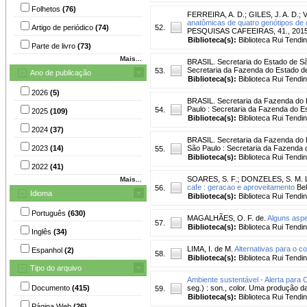
Folhetos
(76)
FERREIRA, A. D.
;
GILES, J. A. D.
;
V
anatômicas de quatro genótipos de c
Artigo de periódico
(74)
52.
PESQUISAS CAFEEIRAS, 41., 2015, P
Biblioteca(s):
Biblioteca Rui Tendi
Parte de livro
(73)
Mais...
BRASIL. Secretaria do Estado de Sã
Secretaria da Fazenda do Estado de
53.
Ano de publicação
Biblioteca(s):
Biblioteca Rui Tendi
2026
(5)
BRASIL. Secretaria da Fazenda do 
Paulo : Secretaria da Fazenda do E
54.
2025
(109)
Biblioteca(s):
Biblioteca Rui Tendi
2024
(37)
BRASIL. Secretaria da Fazenda do 
2023
(14)
São Paulo : Secretaria da Fazenda 
55.
Biblioteca(s):
Biblioteca Rui Tendi
2022
(41)
SOARES, S. F.
;
DONZELES, S. M. 
Mais...
cafe : geracao e aproveitamento
Bel
56.
Idioma
Biblioteca(s):
Biblioteca Rui Tendi
Português
(630)
MAGALHÃES, O. F. de.
Alguns aspe
57.
Biblioteca(s):
Biblioteca Rui Tendi
Inglês
(34)
LIMA, I. de M.
Alternativas para o c
Espanhol
(2)
58.
Biblioteca(s):
Biblioteca Rui Tendi
Tipo do arquivo
Ambiente sustentável - Alerta para
Documento
(415)
seg.) : son., color. Uma produção d
59.
Biblioteca(s):
Biblioteca Rui Tendi
Página Web
(26)