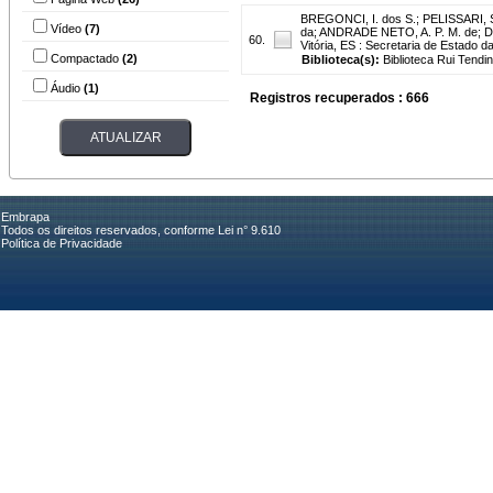
BREGONCI, I. dos S.
;
PELISSARI, S
Vídeo
(7)
da; ANDRADE NETO, A. P. M. de; DAH
60.
Vitória, ES : Secretaria de Estado da
Compactado
(2)
Biblioteca(s):
Biblioteca Rui Tendi
Áudio
(1)
Registros recuperados : 666
Embrapa
Todos os direitos reservados, conforme Lei n° 9.610
Política de Privacidade