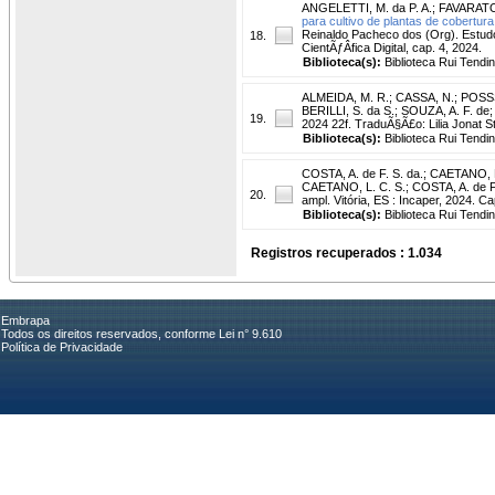
ANGELETTI, M. da P. A.
;
FAVARATO,
para cultivo de plantas de cobertur
Reinaldo Pacheco dos (Org). Estud
18.
CientÃƒÂ­fica Digital, cap. 4, 2024.
Biblioteca(s):
Biblioteca Rui Tendi
ALMEIDA, M. R.
;
CASSA, N.
;
POSSS
BERILLI, S. da S.
;
SOUZA, A. F. de
19.
2024 22f. TraduÃ§Ã£o: Lilia Jonat 
Biblioteca(s):
Biblioteca Rui Tendi
COSTA, A. de F. S. da.
;
CAETANO, L
CAETANO, L. C. S.; COSTA, A. de F. 
20.
ampl. Vitória, ES : Incaper, 2024. Ca
Biblioteca(s):
Biblioteca Rui Tendi
Registros recuperados : 1.034
Embrapa
Todos os direitos reservados, conforme Lei n° 9.610
Política de Privacidade