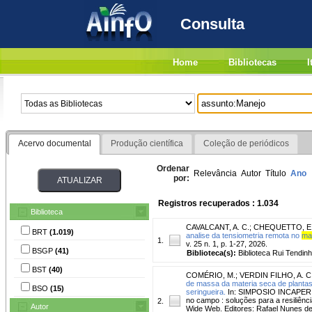
Consulta
Home
Bibliotecas
I
Acervo documental
Produção científica
Coleção de periódicos
Ordenar
Relevância
Autor
Título
Ano
por:
Registros recuperados : 1.034
Biblioteca
CAVALCANT, A. C.
;
CHEQUETTO, E
BRT
(1.019)
analise da tensiometria remota no
ma
1.
v. 25 n. 1, p. 1-27, 2026.
BSGP
(41)
Biblioteca(s):
Biblioteca Rui Tendinh
BST
(40)
COMÉRIO, M.
;
VERDIN FILHO, A. C
de massa da materia seca de plantas
BSO
(15)
seringueira.
In: SIMPOSIO INCAPER PES
no campo : soluções para a resiliênc
2.
Autor
Wide Web. Editores: Rafael Nunes de