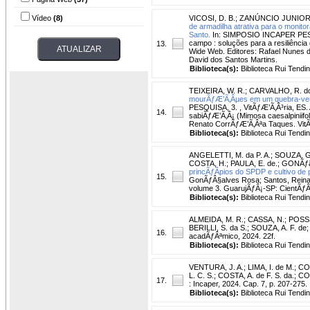
Vídeo
(8)
VICOSI, D. B.
;
ZANÚNCIO JUNIOR, 
de armadilha atrativa para o monit
Santo.
In: SIMPOSIO INCAPER PESQUIS
campo : soluções para a resiliência
13.
Wide Web. Editores: Rafael Nunes d
David dos Santos Martins.
Biblioteca(s):
Biblioteca Rui Tendi
TEIXEIRA, W. R.
;
CARVALHO, R. do
mourÃƒÆ’Ã‚Âµes em um quebra-vento
PESQUISA, 3. , VitÃƒÆ’Ã‚Â³ria, E
14.
sabiÃƒÆ’Ã‚Â¡ (Mimosa caesalpiniifol
Renato CorrÃƒÆ’Ã‚Âªa Taques. VitÃƒÆ
Biblioteca(s):
Biblioteca Rui Tendi
ANGELETTI, M. da P. A.
;
SOUZA, G.
COSTA, H.
;
PAULA, E. de.
;
GONÃƒâ€
princÃƒÂ­pios do SPDP e cultivo de p
15.
GonÃƒÂ§alves Rosa; Santos, Reinal
volume 3. GuarujÃƒÂ¡-SP: CientÃƒÂ­fi
Biblioteca(s):
Biblioteca Rui Tendi
ALMEIDA, M. R.
;
CASSA, N.
;
POSSS
BERILLI, S. da S.
;
SOUZA, A. F. de
16.
acadÃƒÂªmico, 2024. 22f.
Biblioteca(s):
Biblioteca Rui Tendi
VENTURA, J. A.
;
LIMA, I. de M.
;
CO
L. C. S.; COSTA, A. de F. S. da.; CO
17.
: Incaper, 2024. Cap. 7, p. 207-275.
Biblioteca(s):
Biblioteca Rui Tendi