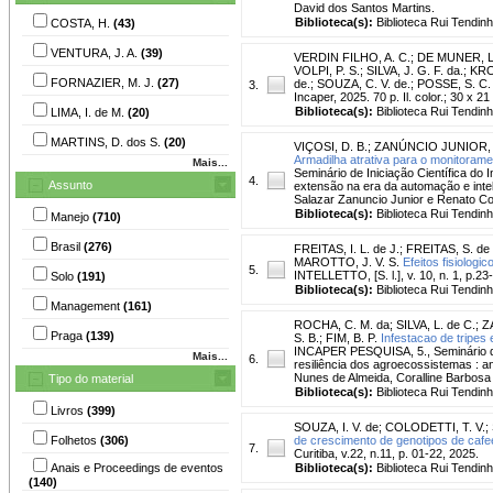
David dos Santos Martins.
Biblioteca(s):
Biblioteca Rui Tendinh
COSTA, H.
(43)
VENTURA, J. A.
(39)
VERDIN FILHO, A. C.
;
DE MUNER, L
VOLPI, P. S.
;
SILVA, J. G. F. da.
;
KRO
FORNAZIER, M. J.
(27)
de.
;
SOUZA, C. V. de.
;
POSSE, S. C. 
3.
Incaper, 2025. 70 p. Il. color.; 30 x 
Biblioteca(s):
Biblioteca Rui Tendinh
LIMA, I. de M.
(20)
MARTINS, D. dos S.
(20)
VIÇOSI, D. B.
;
ZANÚNCIO JUNIOR, J
Armadilha atrativa para o monitorame
Mais...
Seminário de Iniciação Científica do 
4.
Assunto
extensão na era da automação e intelig
Salazar Zanuncio Junior e Renato C
Biblioteca(s):
Biblioteca Rui Tendinh
Manejo
(710)
Brasil
(276)
FREITAS, I. L. de J.
;
FREITAS, S. de 
MAROTTO, J. V. S.
Efeitos fisiologi
5.
INTELLETTO, [S. l.], v. 10, n. 1, p.23
Solo
(191)
Biblioteca(s):
Biblioteca Rui Tendinh
Management
(161)
ROCHA, C. M. da
;
SILVA, L. de C.
;
Z
Praga
(139)
S. B.
;
FIM, B. P.
Infestacao de tripes
INCAPER PESQUISA, 5., Seminário de I
Mais...
6.
resiliência dos agroecossistemas : an
Nunes de Almeida, Coralline Barbosa
Tipo do material
Biblioteca(s):
Biblioteca Rui Tendinh
Livros
(399)
SOUZA, I. V. de
;
COLODETTI, T. V.
;
Folhetos
(306)
de crescimento de genotipos de cafeei
7.
Curitiba, v.22, n.11, p. 01-22, 2025.
Anais e Proceedings de eventos
Biblioteca(s):
Biblioteca Rui Tendinh
(140)