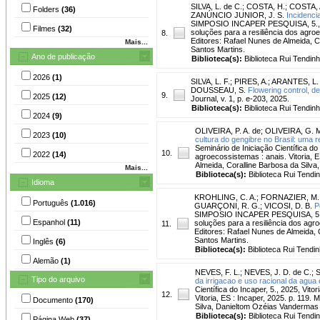
SILVA, L. de C.
;
COSTA, H.
;
COSTA, A
Folders
(36)
ZANÚNCIO JUNIOR, J. S.
Incidenci
SIMPOSIO INCAPER PESQUISA, 5., Semin
Filmes
(32)
soluções para a resiliência dos agro
8.
Editores: Rafael Nunes de Almeida, 
Mais...
Santos Martins.
Ano de publicação
Biblioteca(s):
Biblioteca Rui Tendinh
2026
(1)
SILVA, L. F.
;
PIRES, A.
;
ARANTES, L. 
DOUSSEAU, S.
Flowering control, de
9.
2025
(12)
Journal, v. 1, p. e-203, 2025.
Biblioteca(s):
Biblioteca Rui Tendinh
2024
(9)
OLIVEIRA, P. A. de
;
OLIVEIRA, G. M
2023
(10)
cultura do gengibre no Brasil: uma re
Seminário de Iniciação Científica do 
10.
2022
(14)
agroecossistemas : anais. Vitoria, 
Almeida, Coralline Barbosa da Silv
Mais...
Biblioteca(s):
Biblioteca Rui Tendi
Idioma
KROHLING, C. A.
;
FORNAZIER, M. 
Português
(1.016)
GUARÇONI, R. G.
;
VICOSI, D. B.
P
SIMPOSIO INCAPER PESQUISA, 5., Semi
Espanhol
(11)
soluções para a resiliência dos agr
11.
Editores: Rafael Nunes de Almeida,
Santos Martins.
Inglês
(6)
Biblioteca(s):
Biblioteca Rui Tendin
Alemão
(1)
NEVES, F. L.
;
NEVES, J. D. de C.
;
S
Tipo do arquivo
da irrigacao e uso racional da agua
Científica do Incaper, 5., 2025, Vit
12.
Vitoria, ES : Incaper, 2025. p. 119
Documento
(170)
Silva, Danieltom Ozéias Vandermas
Biblioteca(s):
Biblioteca Rui Tendi
Página Web
(37)