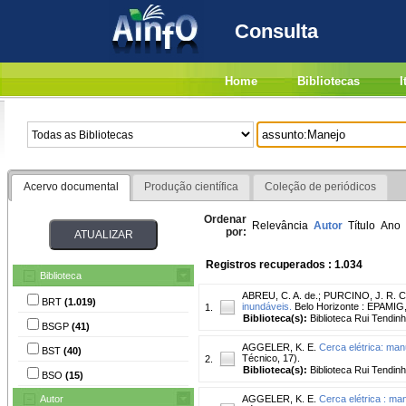
Consulta
Home
Bibliotecas
I
Acervo documental
Produção científica
Coleção de periódicos
Ordenar
Relevância
Autor
Título
Ano
por:
Registros recuperados : 1.034
Biblioteca
ABREU, C. A. de.
;
PURCINO, J. R. C
BRT
(1.019)
inundáveis.
Belo Horizonte : EPAMIG,
1.
Biblioteca(s):
Biblioteca Rui Tendin
BSGP
(41)
AGGELER, K. E.
Cerca elétrica: ma
BST
(40)
Técnico, 17).
2.
Biblioteca(s):
Biblioteca Rui Tendinh
BSO
(15)
Autor
AGGELER, K. E.
Cerca elétrica : ma