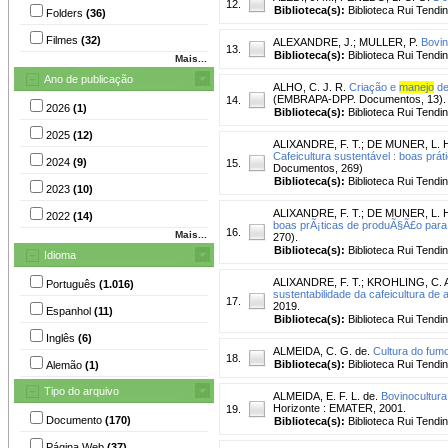
12.
Biblioteca(s):
Biblioteca Rui Tendi
Folders
(36)
Filmes
(32)
ALEXANDRE, J.
;
MULLER, P.
Bovin
13.
Biblioteca(s):
Biblioteca Rui Tendi
Mais...
Ano de publicação
ALHO, C. J. R.
Criação e
manejo
de
(EMBRAPA-DPP. Documentos, 13).
14.
2026
(1)
Biblioteca(s):
Biblioteca Rui Tendi
2025
(12)
ALIXANDRE, F. T.
;
DE MUNER, L. 
Cafeicultura sustentável : boas prát
2024
(9)
15.
Documentos, 269)
Biblioteca(s):
Biblioteca Rui Tendi
2023
(10)
ALIXANDRE, F. T.
;
DE MUNER, L. 
2022
(14)
boas prÃ¡ticas de produÃ§Ã£o para 
16.
Mais...
270).
Biblioteca(s):
Biblioteca Rui Tendi
Idioma
ALIXANDRE, F. T.
;
KROHLING, C. 
Português
(1.016)
sustentabilidade da cafeicultura de
17.
2019.
Espanhol
(11)
Biblioteca(s):
Biblioteca Rui Tendi
Inglês
(6)
ALMEIDA, C. G. de.
Cultura do fumo
18.
Biblioteca(s):
Biblioteca Rui Tendi
Alemão
(1)
Tipo do arquivo
ALMEIDA, E. F. L. de.
Bovinocultura 
Horizonte : EMATER, 2001.
19.
Documento
(170)
Biblioteca(s):
Biblioteca Rui Tendi
Página Web
(37)