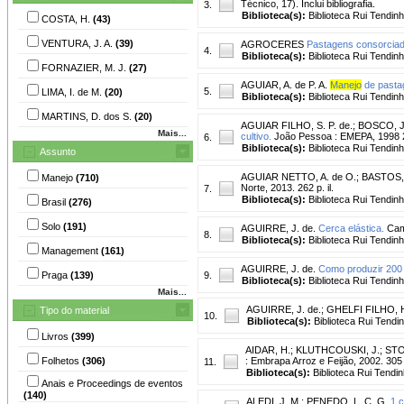
Técnico, 17). Inclui bibliografia.
3.
Biblioteca(s):
Biblioteca Rui Tendinh
COSTA, H.
(43)
VENTURA, J. A.
(39)
AGROCERES
Pastagens consorciad
4.
Biblioteca(s):
Biblioteca Rui Tendinh
FORNAZIER, M. J.
(27)
AGUIAR, A. de P. A.
Manejo
de pasta
5.
LIMA, I. de M.
(20)
Biblioteca(s):
Biblioteca Rui Tendinh
MARTINS, D. dos S.
(20)
AGUIAR FILHO, S. P. de.
;
BOSCO, J
Mais...
cultivo.
João Pessoa : EMEPA, 1998 
6.
Biblioteca(s):
Biblioteca Rui Tendinh
Assunto
AGUIAR NETTO, A. de O.
;
BASTOS, 
Manejo
(710)
Norte, 2013. 262 p. il.
7.
Biblioteca(s):
Biblioteca Rui Tendinh
Brasil
(276)
Solo
(191)
AGUIRRE, J. de.
Cerca elástica.
Camp
8.
Biblioteca(s):
Biblioteca Rui Tendinh
Management
(161)
AGUIRRE, J. de.
Como produzir 200 li
Praga
(139)
9.
Biblioteca(s):
Biblioteca Rui Tendinh
Mais...
AGUIRRE, J. de.
;
GHELFI FILHO, 
Tipo do material
10.
Biblioteca(s):
Biblioteca Rui Tendi
Livros
(399)
AIDAR, H.
;
KLUTHCOUSKI, J.
;
STON
Folhetos
(306)
: Embrapa Arroz e Feijão, 2002. 305 p
11.
Biblioteca(s):
Biblioteca Rui Tendin
Anais e Proceedings de eventos
(140)
ALEDI, J. M.
;
PENEDO, L. C. G.
1 c