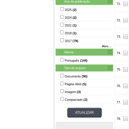
Ano de publicação
71.
2025
(2)
2024
(2)
72.
2021
(1)
2018
(1)
73.
2017
(78)
Mais...
Idioma
74.
Português
(144)
Tipo do arquivo
75.
Documento
(90)
Página Web
(5)
76.
Imagem
(3)
Compactado
(2)
77.
78.