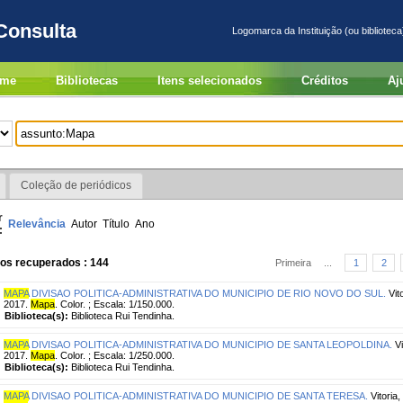
Consulta
Logomarca da Instituição (ou biblioteca
me
Bibliotecas
Itens selecionados
Créditos
Aj
Coleção de periódicos
r
Relevância
Autor
Título
Ano
:
ros recuperados : 144
Primeira
...
1
2
MAPA
DIVISAO POLITICA-ADMINISTRATIVA DO MUNICIPIO DE RIO NOVO DO SUL.
Vit
2017.
Mapa
. Color. ; Escala: 1/150.000.
Biblioteca(s):
Biblioteca Rui Tendinha.
MAPA
DIVISAO POLITICA-ADMINISTRATIVA DO MUNICIPIO DE SANTA LEOPOLDINA.
Vi
2017.
Mapa
. Color. ; Escala: 1/250.000.
Biblioteca(s):
Biblioteca Rui Tendinha.
MAPA
DIVISAO POLITICA-ADMINISTRATIVA DO MUNICIPIO DE SANTA TERESA.
Vitoria