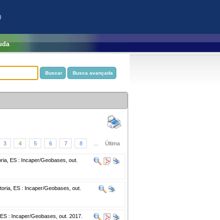
)
uda
3
4
5
6
7
8
...
Última
oria, ES : Incaper/Geobases, out.
toria, ES : Incaper/Geobases, out.
, ES : Incaper/Geobases, out. 2017.