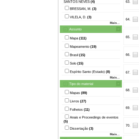
SANTOS NEVES
(4)
63.
BRESSAN, M.
(3)
VILELA, D.
(3)
64.
Mais...
Assunto
65.
Mapa
(111)
Mapeamento
(19)
66.
Brasil
(15)
Solo
(15)
Espírito Santo (Estado)
(8)
67.
Mais...
Tipo do material
68.
Mapas
(89)
Livros
(27)
69.
Folhetos
(11)
Anais e Proceedings de eventos
(5)
70.
Dissertação
(3)
Mais...