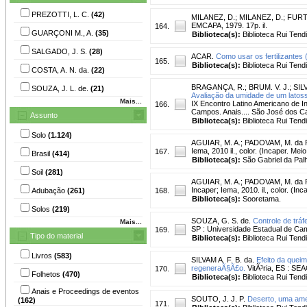
PREZOTTI, L. C.
(42)
MILANEZ, D.
;
MILANEZ, D.
;
FURT
EMCAPA, 1979. 17p. il.
164.
GUARÇONI M., A.
(35)
Biblioteca(s):
Biblioteca Rui Tend
SALGADO, J. S.
(28)
ACAR.
Como usar os fertilizantes 
165.
Biblioteca(s):
Biblioteca Rui Tend
COSTA, A. N. da.
(22)
BRAGANÇA, R.
;
BRUM. V. J.
;
SILV
SOUZA, J. L. de.
(21)
Avaliação da umidade de um latoss
Mais...
IX Encontro Latino Americano de I
166.
Campos. Anais.... São José dos Ca
Assunto
Biblioteca(s):
Biblioteca Rui Tend
Solo
(1.124)
AGUIAR, M. A.
;
PADOVAM, M. da 
Iema, 2010 il., color. (Incaper. Me
167.
Brasil
(414)
Biblioteca(s):
São Gabriel da Pal
Soil
(281)
AGUIAR, M. A.
;
PADOVAM, M. da 
Incaper; Iema, 2010. il., color. (I
Adubação
(261)
168.
Biblioteca(s):
Sooretama.
Solos
(219)
SOUZA, G. S. de.
Controle de tráf
Mais...
SP : Universidade Estadual de Cam
169.
Tipo do material
Biblioteca(s):
Biblioteca Rui Tend
Livros
(583)
SILVAM A. F. B. da.
Efeito da queim
regeneraÃ§Ã£o.
VitÃ³ria, ES : SE
170.
Folhetos
(470)
Biblioteca(s):
Biblioteca Rui Tend
Anais e Proceedings de eventos
SOUTO, J. J. P.
Deserto, uma am
(162)
171.