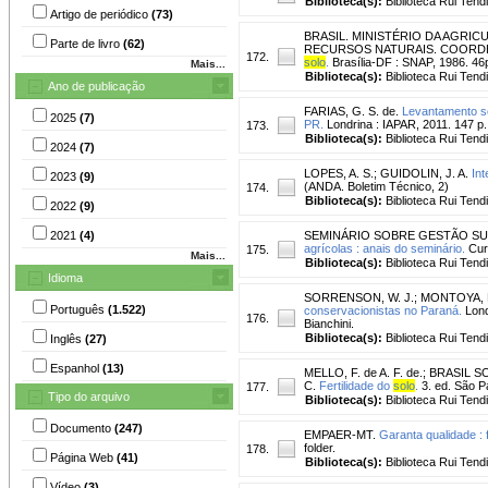
Biblioteca(s):
Biblioteca Rui Tend
Artigo de periódico
(73)
BRASIL. MINISTÉRIO DA AGRI
Parte de livro
(62)
RECURSOS NATURAIS. COORD
172.
solo
.
Brasília-DF : SNAP, 1986. 46
Mais...
Biblioteca(s):
Biblioteca Rui Tend
Ano de publicação
FARIAS, G. S. de.
Levantamento se
2025
(7)
PR.
Londrina : IAPAR, 2011. 147 
173.
Biblioteca(s):
Biblioteca Rui Tend
2024
(7)
LOPES, A. S.
;
GUIDOLIN, J. A.
Int
2023
(9)
(ANDA. Boletim Técnico, 2)
174.
Biblioteca(s):
Biblioteca Rui Tend
2022
(9)
2021
(4)
SEMINÁRIO SOBRE GESTÃO SUST
agrícolas : anais do seminário.
Curi
175.
Mais...
Biblioteca(s):
Biblioteca Rui Tend
Idioma
SORRENSON, W. J.
;
MONTOYA, L
Português
(1.522)
conservacionistas no Paraná.
Lond
176.
Bianchini.
Biblioteca(s):
Biblioteca Rui Tend
Inglês
(27)
Espanhol
(13)
MELLO, F. de A. F. de.
;
BRASIL SO
C.
Fertilidade do
solo
.
3. ed. São Pa
177.
Tipo do arquivo
Biblioteca(s):
Biblioteca Rui Tend
Documento
(247)
EMPAER-MT.
Garanta qualidade :
folder.
178.
Página Web
(41)
Biblioteca(s):
Biblioteca Rui Tend
Vídeo
(3)