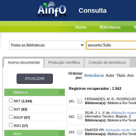
Consulta
Home
Bibliotecas
I
Acervo documental
Produção científica
Coleção de periódicos
Ordenar
Relevância
Autor
Título
Ano
por:
Registros recuperados : 1.562
Biblioteca
FERNANDES, M. R.
;
RODRIGUES,
BRT
(1.534)
161.
Biblioteca(s):
Biblioteca Rui Tend
BST
(63)
SILVA, J. L. V. da.
Adubação organo-
Informativo Técnico. Biogran, 3.
162.
BSGP
(57)
Biblioteca(s):
Biblioteca Rui Tend
BSO
(17)
EMATER-PR.
Adubação verde : fer
163.
Autor
Biblioteca(s):
Biblioteca Rui Tend