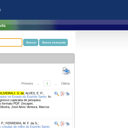
)
uda
Primeira
...
1
...
Última
OLIVEIRA J. S. de
;
ALVES, E. P.
;
ados no Estado do Espírito Santo.
In:
resso capixaba de pesquisa
no formato PDF. (Incaper,
liveira, José Aires Ventura, Marcos
 P.
;
FERREIRA, M. F. da S.
;
crioulas de milho do Espírito Santo.