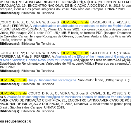
In: ENCONTRO LATINO-AMERICANO DE INICIAÇÃO CIENTÍFICA, 23.; ENCONTRO LA
GRADUAÇÃO, 19.; ENCONTRO NACIONAL DE INICIAÇÃO À DOCÊNCIA, 9., 2018, Urbanova. 
pesquisa, ciência e os povos indígenas do Brasil . São José dos Campos: UNIVAP, 2019.
Biblioteca(s):
Biblioteca Rui Tendinha.
COUTO, D. P. do
;
OLIVEIRA, W. B. dos S.
;
OLIVEIRA, J. S. de
;
BARBIERO, N. Z.
;
ALVES, E.
F. da S.
;
FERREIRA, A.
Adaptabilidade e estabilidade de variedades de milho no Espírito Sant
PESQUISA AGROPECUÁRIA, 1., Vitória, ES. Anais 2021 : congresso capixaba de pesquisa ag
Vitória, ES: Incaper, 2021. color. PDF ; 25,4 MB. E-book, no formato PDF. (Incaper, Documen
de Carvalho, Carlos Henrique Rodrigues de Oliveira, José Aires Ventura, Marcos Vinicius W
Ferrão, editores. p.268
Biblioteca(s):
Biblioteca Rui Tendinha.
COUTO, D. P. do
;
OLIVEIRA, W. B. dos S.
;
OLIVEIRA, J. S. de
;
GUILHEN, J. H. S.
;
BERNARD
FERREIRA, M. F. da S.
;
FERREIRA, A.
Analysis of the Effect of the Interaction of Genotype a
of Maize Varieties; Genetic Resources for Breeding.
AnÃƒÂ¡lise do Efeito da InteraÃƒÂ§ÃƒÂ£
Estabilidade do Rendimento das Variedades de Milho; genÃƒÂ©tica Recursos para reproduÃƒ
1970, 2023.
Biblioteca(s):
Biblioteca Rui Tendinha.
OLIVEIRA, J. S. de
Queijo : fundamentos tecnológicos.
São Paulo : Ícone, [1986]. 146 p. il. (
Biblioteca(s):
Biblioteca Rui Tendinha.
OLIVEIRA, J. S. de
;
COUTO, D. P. do
;
OLIVEIRA, W. B. dos S.
;
CANAL, G. B.
;
POSSE, S. C.
da S.
Avaliação do desempenho fenológico de variedades crioulas de milho do Espírito Santo
AMERICANO DE INICIAÇÃO CIENTÍFICA, 23.; ENCONTRO LATINO AMERICANO DE P
NACIONAL DE INICIAÇÃO À DOCÊNCIA, 9., 2018, Urbanova. O local frente ao global: pesqui
Brasil . São José dos Campos: UNIVAP, 2019.
Biblioteca(s):
Biblioteca Rui Tendinha.
os recuperados : 6