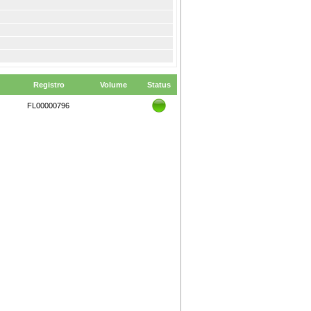
Registro
Volume
Status
FL00000796