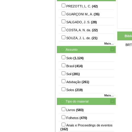
PREZOTTI, L. C.
(42)
GUARÇONI M., A.
(35)
SALGADO, J. S.
(28)
COSTA, A. N. da.
(22)
Bibl
SOUZA, J. L. de.
(21)
Mais...
BRT
Assunto
Solo
(1.124)
Brasil
(414)
Soil
(281)
Adubação
(261)
Solos
(219)
Mais...
Tipo do material
Livros
(583)
Folhetos
(470)
Anais e Proceedings de eventos
(162)