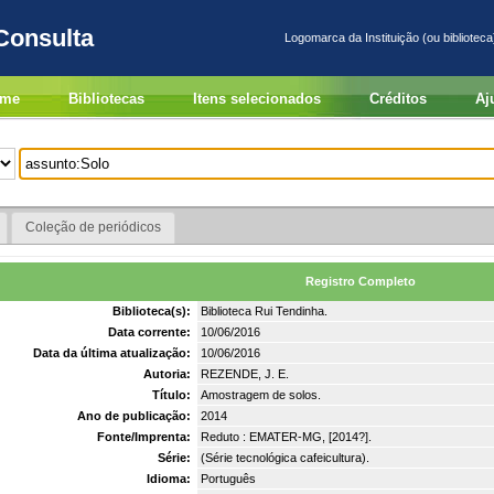
Consulta
Logomarca da Instituição (ou biblioteca
me
Bibliotecas
Itens selecionados
Créditos
Aj
Coleção de periódicos
Registro Completo
Biblioteca(s):
Biblioteca Rui Tendinha.
Data corrente:
10/06/2016
Data da última atualização:
10/06/2016
Autoria:
REZENDE, J. E.
Título:
Amostragem de solos.
Ano de publicação:
2014
Fonte/Imprenta:
Reduto : EMATER-MG, [2014?].
Série:
(Série tecnológica cafeicultura).
Idioma:
Português