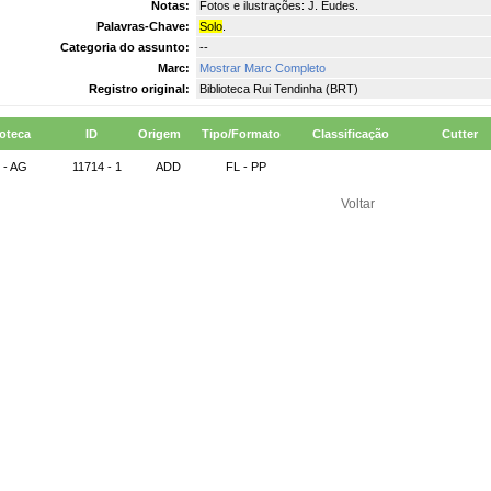
Notas:
Fotos e ilustrações: J. Eudes.
Palavras-Chave:
Solo
.
Categoria do assunto:
--
Marc:
Mostrar Marc Completo
Registro original:
Biblioteca Rui Tendinha (BRT)
ioteca
ID
Origem
Tipo/Formato
Classificação
Cutter
 - AG
11714 - 1
ADD
FL - PP
Voltar