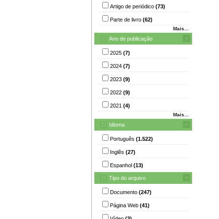
Artigo de periódico
(73)
Parte de livro
(62)
Mais...
Ano de publicação
2025
(7)
2024
(7)
2023
(9)
2022
(9)
2021
(4)
Mais...
Idioma
Português
(1.522)
Inglês
(27)
Espanhol
(13)
Tipo do arquivo
Documento
(247)
Página Web
(41)
Vídeo
(3)