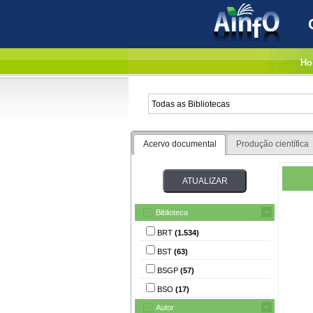
Ho
Acervo documental
Produção científica
Biblioteca
BRT
(1.534)
BST
(63)
BSGP
(57)
BSO
(17)
Autor