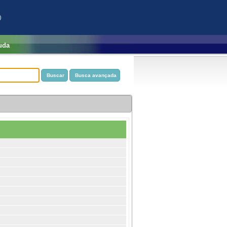
)
uda