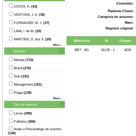
Conteúdo:
COSTA, H.
(43)
Palavras-Chave:
VENTURA, J. A.
(39)
Categoria do assunto:
Marc:
FORNAZIER, M. J.
(27)
Registro original:
LIMA, I. de M.
(20)
MARTINS, D. dos S.
(20)
Biblioteca
ID
Origem
Mais...
BRT - AG
16135 - 1
ADD
Assunto
Manejo
(710)
Brasil
(276)
Solo
(191)
Management
(161)
Praga
(139)
Mais...
Tipo do material
Livros
(399)
Folhetos
(306)
Anais e Proceedings de eventos
(140)