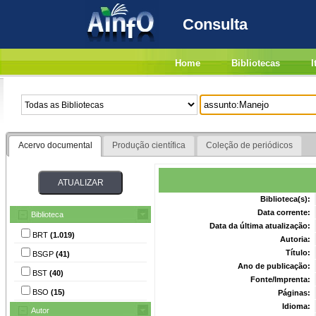
Consulta
Home
Bibliotecas
I
Acervo documental
Produção científica
Coleção de periódicos
Biblioteca(s):
Data corrente:
Biblioteca
Data da última atualização:
BRT
(1.019)
Autoria:
Título:
BSGP
(41)
Ano de publicação:
BST
(40)
Fonte/Imprenta:
BSO
(15)
Páginas:
Idioma:
Autor