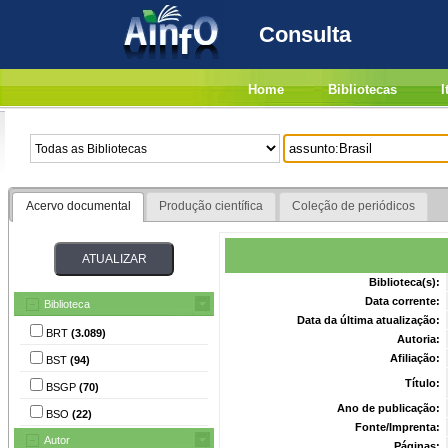
Consulta
Home
Bibliotecas
I
Acervo documental
Produção científica
Coleção de periódicos
Biblioteca(s):
Data corrente:
Biblioteca
Data da última atualização:
BRT
(3.089)
Autoria:
Afiliação:
BST
(94)
Título:
BSGP
(70)
Ano de publicação:
BSO
(22)
Fonte/Imprenta:
Autor
Páginas: