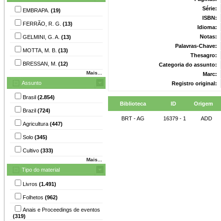
Série:
EMBRAPA.
(19)
ISBN:
FERRÃO, R. G.
(13)
Idioma:
Notas:
GELMINI, G. A.
(13)
Palavras-Chave:
MOTTA, M. B.
(13)
Thesagro:
BRESSAN, M.
(12)
Categoria do assunto:
Mais...
Marc:
Assunto
Registro original:
Brasil
(2.854)
Biblioteca
ID
Origem
Brazil
(724)
BRT - AG
16379 - 1
ADD
Agricultura
(447)
Solo
(345)
Cultivo
(333)
Mais...
Tipo do material
Livros
(1.491)
Folhetos
(962)
Anais e Proceedings de eventos
(319)