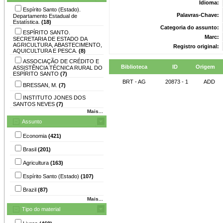
Idioma:
Espírito Santo (Estado).
Palavras-Chave:
Departamento Estadual de
Estatística.
(18)
Categoria do assunto:
ESPÍRITO SANTO.
Marc:
SECRETARIA DE ESTADO DA
AGRICULTURA, ABASTECIMENTO,
Registro original:
AQUICULTURA E PESCA.
(8)
ASSOCIAÇÃO DE CRÉDITO E
Biblioteca
ID
Origem
ASSISTÊNCIA TÉCNICA RURAL DO
ESPÍRITO SANTO
(7)
BRT - AG
20873 - 1
ADD
BRESSAN, M.
(7)
INSTITUTO JONES DOS
SANTOS NEVES
(7)
Mais...
Assunto
Economia
(421)
Brasil
(201)
Agricultura
(163)
Espírito Santo (Estado)
(107)
Brazil
(87)
Mais...
Tipo do material