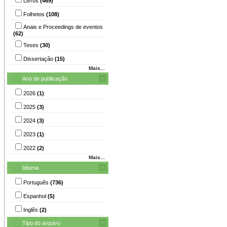
Livros
(469)
Folhetos
(108)
Anais e Proceedings de eventos
(62)
Teses
(30)
Dissertação
(15)
Mais...
Ano de publicação
2026
(1)
2025
(3)
2024
(3)
2023
(1)
2022
(2)
Mais...
Idioma
Português
(736)
Espanhol
(5)
Inglês
(2)
Tipo do arquivo