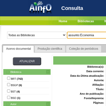
Consulta
Home
Bibliotecas
I
Acervo documental
Produção científica
Coleção de periódicos
Biblioteca(s):
Data corrente:
Biblioteca
Data da última atualização:
BRT
(742)
Autoria:
Afiliação:
BSGP
(6)
Título:
BST
(4)
Ano de publicação:
BSO
(1)
Fonte/Imprenta:
Páginas:
Autor