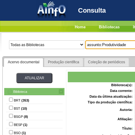
Consulta
Home
Bibliotecas
I
Acervo documental
Produção científica
Coleção de periódicos
Biblioteca(s):
Data corrente:
Biblioteca
Data da última atualização:
BRT
(353)
Tipo da produção científica:
BST
(10)
Autoria:
BSGP
(8)
Afiliação:
BESP
(1)
Título:
BSO
(1)