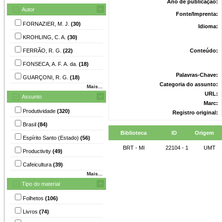
Ano de publicação:
Autor
Fonte/Imprenta:
FORNAZIER, M. J.
(30)
Idioma:
KROHLING, C. A.
(30)
FERRÃO, R. G.
(22)
Conteúdo:
FONSECA, A. F. A. da.
(18)
Palavras-Chave:
GUARÇONI, R. G.
(18)
Categoria do assunto:
Mais...
URL:
Assunto
Marc:
Produtividade
(320)
Registro original:
Brasil
(84)
Biblioteca
ID
Origem
Espírito Santo (Estado)
(56)
BRT - MI
22104 - 1
UMT
Productivity
(49)
Cafeicultura
(39)
Mais...
Tipo do material
Folhetos
(106)
Livros
(74)