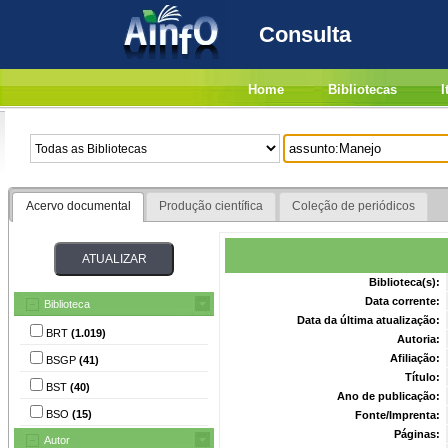
Consulta
Home
Bibliotecas
I
Acervo documental
Produção científica
Coleção de periódicos
Biblioteca(s):
Data corrente:
Biblioteca
Data da última atualização:
BRT
(1.019)
Autoria:
Afiliação:
BSGP
(41)
Título:
BST
(40)
Ano de publicação:
BSO
(15)
Fonte/Imprenta:
Páginas:
Autor