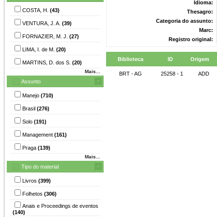
Idioma:
COSTA, H.
(43)
Thesagro:
Categoria do assunto:
VENTURA, J. A.
(39)
Marc:
FORNAZIER, M. J.
(27)
Registro original:
LIMA, I. de M.
(20)
Biblioteca
ID
Origem
MARTINS, D. dos S.
(20)
Mais...
BRT - AG
25258 - 1
ADD
Assunto
Manejo
(710)
Brasil
(276)
Solo
(191)
Management
(161)
Praga
(139)
Mais...
Tipo do material
Livros
(399)
Folhetos
(306)
Anais e Proceedings de eventos
(140)