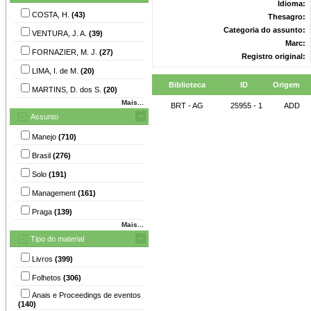
Idioma:
COSTA, H.
(43)
Thesagro:
Categoria do assunto:
VENTURA, J. A.
(39)
Marc:
FORNAZIER, M. J.
(27)
Registro original:
LIMA, I. de M.
(20)
Biblioteca
ID
Origem
MARTINS, D. dos S.
(20)
Mais...
BRT - AG
25955 - 1
ADD
Assunto
Manejo
(710)
Brasil
(276)
Solo
(191)
Management
(161)
Praga
(139)
Mais...
Tipo do material
Livros
(399)
Folhetos
(306)
Anais e Proceedings de eventos
(140)