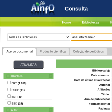
Consulta
Home
Bibliotecas
I
Acervo documental
Produção científica
Coleção de periódicos
Biblioteca(s):
Data corrente:
Biblioteca
Data da última atualização:
BRT
(1.019)
Autoria:
Afiliação:
BSGP
(41)
Título:
BST
(40)
Ano de publicação:
BSO
(15)
Fonte/Imprenta:
Páginas:
Autor