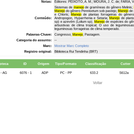
Notas:
Editores: PEIXOTO, A. M.; MOURA, J. C. de; FARIA, V.
Sistemas de
manejo
de gramíneas do gênero Melinis;
Manejo
do gênero Pennisetum sob pastejo;
Manejo
de 
e Chloris;
Manejo
de plantas forrageiras do gênero
Conteúdo:
Andropogon, Hyparrhenia e Setaria;
Manejo
de planta
sp) e azevém (Lolium sp);
Manejo
de espécies do gê
arbustivas de clima tropical; O uso de leguminosa
leguminosas forrageiras de clima temperado.
Palavras-Chave:
Congresso;
Manejo
; Pastagem.
Categoria do assunto:
--
Marc:
Mostrar Marc Completo
Registro original:
Biblioteca Rui Tendinha (BRT)
ioteca
ID
Origem
Tipo/Formato
Classificação
Cutter
 - AG
6076 - 1
ADP
PC - PP
633.2
S612a
Voltar