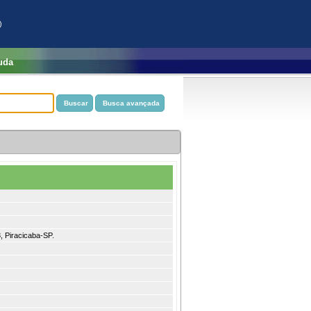
)
uda
 Piracicaba-SP.