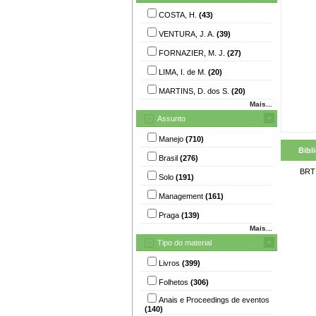
COSTA, H.
(43)
VENTURA, J. A.
(39)
FORNAZIER, M. J.
(27)
LIMA, I. de M.
(20)
MARTINS, D. dos S.
(20)
Mais...
Assunto
Manejo
(710)
Bibl
Brasil
(276)
BRT
Solo
(191)
Management
(161)
Praga
(139)
Mais...
Tipo do material
Livros
(399)
Folhetos
(306)
Anais e Proceedings de eventos
(140)