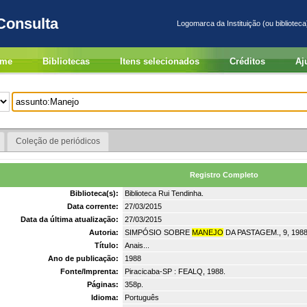
Consulta
Logomarca da Instituição (ou biblioteca
me
Bibliotecas
Itens selecionados
Créditos
Aj
Coleção de periódicos
Registro Completo
Biblioteca(s):
Biblioteca Rui Tendinha.
Data corrente:
27/03/2015
Data da última atualização:
27/03/2015
Autoria:
SIMPÓSIO SOBRE
MANEJO
DA PASTAGEM., 9, 1988,
Título:
Anais...
Ano de publicação:
1988
Fonte/Imprenta:
Piracicaba-SP : FEALQ, 1988.
Páginas:
358p.
Idioma:
Português