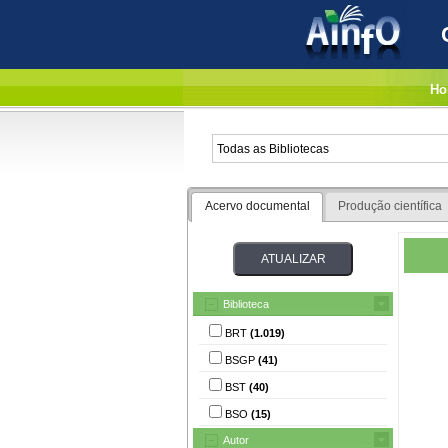
Ho
Acervo documental
Produção científica
Biblioteca
BRT
(1.019)
BSGP
(41)
BST
(40)
BSO
(15)
Autor