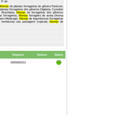
 P. de
Manejo
de plantas forrageiras do gênero Panicum;
plantas forrageiras dos gêneros Digitaria, Cynodon
 Brachiaria;
Manejo
de forrageiras dos gêneros
s forrageiras;
Manejo
forrageiro de aveia (Avena
nero Medicago;
Manejo
de leguminosas forrageiras
s herbáceas nas pastagens tropicais;
Manejo
de
Registro
Volume
Status
0000005331