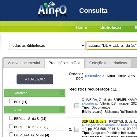
Consulta
Home
Bibliotecas
I
Acervo documental
Produção científica
Coleção de periódicos
Ordenar
Relevância
Autor
Título
Ano
por:
Registros recuperados : 11
Biblioteca
OLIVEIRA, G. M. de
;
BREMENKAMP, 
BRT
(11)
exportacao.
Vitória, ES : Incaper, 20
1.
Tipo:
Documentos
Autor
Biblioteca(s):
Biblioteca Rui Tendinh
BERILLI, S. da S.
(11)
BERILLI, S. da S
.
;
FREITAS, S. de J.
Avaliação da qualidade de frutos de 
BERILLI, A. P. C. G.
(5)
n.2, pp. 503-508, 2014. 6 p. 0100-29
2.
Tipo:
Artigo em Periódico Indexado
OLIVEIRA, G. M. de
(4)
Biblioteca(s):
Biblioteca Rui Tendinh