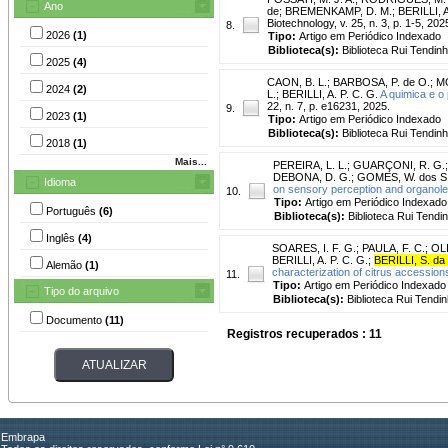
Ano
de
;
BREMENKAMP, D. M.
;
BERILLI, A
Biotechnology, v. 25, n. 3, p. 1-5, 202
8.
2026
(1)
Tipo:
Artigo em Periódico Indexado
Biblioteca(s):
Biblioteca Rui Tendinh
2025
(4)
CAON, B. L.
;
BARBOSA, P. de O.
;
MO
2024
(2)
L.
;
BERILLI, A. P. C. G.
A quimica e o 
22, n. 7, p. e16231, 2025.
9.
2023
(1)
Tipo:
Artigo em Periódico Indexado
Biblioteca(s):
Biblioteca Rui Tendinh
2018
(1)
Mais...
PEREIRA, L. L.
;
GUARÇONI, R. G.
DEBONA, D. G.
;
GOMES, W. dos S
Idioma
on sensory perception and organole
10.
Tipo:
Artigo em Periódico Indexado
Português
(6)
Biblioteca(s):
Biblioteca Rui Tendi
Inglês
(4)
SOARES, I. F. G.
;
PAULA, F. C.
;
OLI
BERILLI, A. P. C. G.
;
BERILLI, S. da
Alemão
(1)
characterization of citrus accessio
11.
Tipo:
Artigo em Periódico Indexado
Tipo do arquivo
Biblioteca(s):
Biblioteca Rui Tendin
Documento
(11)
Registros recuperados : 11
Embrapa