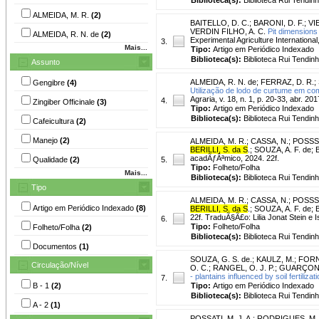
ALMEIDA, M. R.
(2)
BAITELLO, D. C.
;
BARONI, D. F.
;
VI
VERDIN FILHO, A. C.
Pit dimensions
ALMEIDA, R. N. de
(2)
Experimental Agriculture International,
3.
Mais...
Tipo:
Artigo em Periódico Indexado
Biblioteca(s):
Biblioteca Rui Tendinh
Assunto
ALMEIDA, R. N. de
;
FERRAZ, D. R.
;
Gengibre
(4)
Utilização de lodo de curtume em co
Agraria, v. 18, n. 1, p. 20-33, abr. 201
4.
Zingiber Officinale
(3)
Tipo:
Artigo em Periódico Indexado
Biblioteca(s):
Biblioteca Rui Tendinh
Cafeicultura
(2)
Manejo
(2)
ALMEIDA, M. R.
;
CASSA, N.
;
POSSSA
BERILLI, S. da S
.
;
SOUZA, A. F. de
;
B
acadÃƒÂªmico, 2024. 22f.
Qualidade
(2)
5.
Tipo:
Folheto/Folha
Mais...
Biblioteca(s):
Biblioteca Rui Tendinh
Tipo
ALMEIDA, M. R.
;
CASSA, N.
;
POSSSA
Artigo em Periódico Indexado
(8)
BERILLI, S. da S
.
;
SOUZA, A. F. de
;
B
22f. TraduÃ§Ã£o: Lilia Jonat Stein e
6.
Tipo:
Folheto/Folha
Folheto/Folha
(2)
Biblioteca(s):
Biblioteca Rui Tendinh
Documentos
(1)
SOUZA, G. S. de.
;
KAULZ, M.
;
FORN
Circulação/Nível
O. C.
;
RANGEL, O. J. P.
;
GUARÇONI 
- plantains influenced by soil fertili
7.
B - 1
(2)
Tipo:
Artigo em Periódico Indexado
Biblioteca(s):
Biblioteca Rui Tendinh
A - 2
(1)
POSSATI, M. J. A.
;
RODRIGUES, M. 