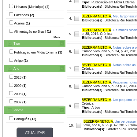
3.
Tipo:
Publicação em Mídia Externa
Biblioteca(s):
Biblioteca Rui Tendinh
Linhares (Município)
(4)
Fazendas
(2)
BEZERRA NETO, A
.
Meu largo fascín
4.
Biblioteca(s):
Biblioteca Rui Tendinh
Acares
(1)
BEZERRA NETO, A
.
Os muitos sinais
Alimentação no Brasil
(1)
p. 38, 2014. Crônica.
5.
Mais...
Biblioteca(s):
Biblioteca Rui Tendinh
Tipo
BEZERRA NETO, A
.
Notas sobre a p
Campo Vivo, ano 5, n. 24, p. 42, 2015
6.
Publicação em Mídia Externa
(3)
Biblioteca(s):
Biblioteca Rui Tendinh
Artigo
(1)
BEZERRA NETO, A
.
Notas sobre as p
Ano
Crônica.
7.
Biblioteca(s):
Biblioteca Rui Tendinh
2013
(1)
BEZERRA NETO, A
.
Pequenas notas 
2009
(1)
Campo Vivo, ano 5, n. 23 p. 42, 2014
8.
Biblioteca(s):
Biblioteca Rui Tendinh
2008
(1)
BEZERRA NETO, A
.
Um pequeno enfo
2007
(1)
Crônica.
9.
Tipo:
Artigo
Idioma
Biblioteca(s):
Biblioteca Rui Tendinh
Português
(12)
BEZERRA NETO, A
.
Um perpassar p
Vivo, ano 6, n. 25 p. 42, 2015. Crôni
10.
Biblioteca(s):
Biblioteca Rui Tendi