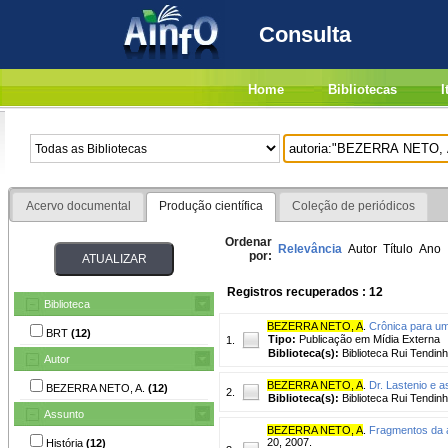
Consulta
Home
Bibliotecas
I
Acervo documental
Produção científica
Coleção de periódicos
Ordenar
Relevância
Autor
Título
Ano
por:
Registros recuperados : 12
Biblioteca
BEZERRA NETO, A
.
Crônica para um
BRT
(12)
Tipo:
Publicação em Mídia Externa
1.
Biblioteca(s):
Biblioteca Rui Tendinh
Autor
BEZERRA NETO, A
.
Dr. Lastenio e 
BEZERRA NETO, A.
(12)
2.
Biblioteca(s):
Biblioteca Rui Tendinh
Assunto
BEZERRA NETO, A
.
Fragmentos da ar
20, 2007.
História
(12)