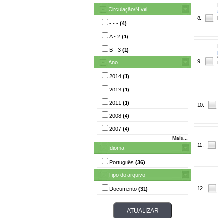
Circulação/Nível
8.
- - -
(4)
A - 2
(1)
B - 3
(1)
9.
Ano
2014
(1)
2013
(1)
2011
(1)
10.
2008
(4)
2007
(4)
Mais...
11.
Idioma
Português
(36)
Tipo do arquivo
12.
Documento
(31)