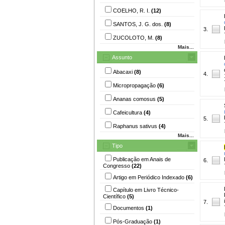
COELHO, R. I.
(12)
SANTOS, J. G. dos.
(8)
3.
ZUCOLOTO, M.
(8)
Mais...
Assunto
Abacaxi
(8)
4.
Micropropagação
(6)
Ananas comosus
(5)
Cafeicultura
(4)
5.
Raphanus sativus
(4)
Mais...
Tipo
Publicação em Anais de
6.
Congresso
(22)
Artigo em Periódico Indexado
(6)
Capítulo em Livro Técnico-
Científico
(5)
7.
Documentos
(1)
Pós-Graduação
(1)