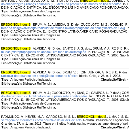
SANTOS, J. G. dos.
;
ZUCOLOTO, M.
;
SILVA, D. P. da.
;
BREGONCI, I. dos S
.
;
LOPES, J. C
do abacaxizeiro {Ananás comosus (L.) Merr.} na produção de mudas do tipo rebentão.
In:
DE INICIAÇÃO CIENTÍFICA, 10.; ENCONTRO LATINO AMERICANO PÓS-GRADUAÇÃO, 7.,
Tipo:
Publicação em Anais de Congresso
Biblioteca(s):
Biblioteca Rui Tendinha.
BREGONCI, I. dos S
.
;
BRUM, V. J.
;
ALMEIDA, G. D. de.
;
ZUCOLOTO, M. Z.
;
COELHO, R. 
foliar no desenvolvimento radicular de mudas micropropagadas do abacaxizeiro cv. Gold.
I
DE INICIAÇÃO CIENTÍFICA, 11.; ENCONTRO LATINO AMERICANO PÓS-GRADUAÇÃO, 7.,
Tipo:
Publicação em Anais de Congresso
Biblioteca(s):
Biblioteca Rui Tendinha.
BREGONCI, I. dos S
.
;
ALMEIDA, G. D. de.
;
SANTOS, J. G. dos.
;
BRUM, V. J.
;
REIS. E. F. 
mudas micropropagadas de abacaxi em fase de aclimatação.
In: ENCONTRO LATINO AM
CIENTÍFICA, 11.; ENCONTRO LATINO AMERICANO PÓS-GRADUAÇÃO, 7., 2006, São Jo
Tipo:
Publicação em Anais de Congresso
Biblioteca(s):
Biblioteca Rui Tendinha.
BREGONCI, I. dos S
.
;
ALMEIDA, G. D. de.
;
BRUM, V. J.
;
ZINI JÚNIOR, A.
;
REIS, E. F. dos.
radicular do rabanete em condição de estresse hídrico.
Idesia, Chile, v. 26, n. 1, 2008.
Tipo:
Artigo em Periódico Indexado
Circulação/Nível:
-
Biblioteca(s):
Biblioteca Rui Tendinha.
BREGONCI, I. dos S
.
;
BRUM, V. J.
;
ZUCOLOTO, M.
;
DIAS, G.
;
CAMPOS, L. P. de A.
;
COEL
do abacaxizeiro cv. Gold cultivadas a pleno sol e sombreadas.
In: ENCONTRO LATINO AM
CIENTÍFICA, 11.; ENCONTRO LATINO AMERICANO PÓS-GRADUAÇÃO, 7., 2006, São Jo
Tipo:
Publicação em Anais de Congresso
Biblioteca(s):
Biblioteca Rui Tendinha.
RAYMUNDO, V.
;
NEVES, M. A.
;
CARDOSO, M. S. N.
;
BREGONCI, I. dos S
.
;
LIMA, J. S. S.
serragem de mármores como corretivo da acidez de solo.
Revista Brasileira de Engenharia
Grande, v. 17, n. 1, jan. 2013. Título em inglês: Marble cutting wastes as amendment of soil a
Tipo:
Artigo em Periódico Indexado
Circulação/Nível:
A