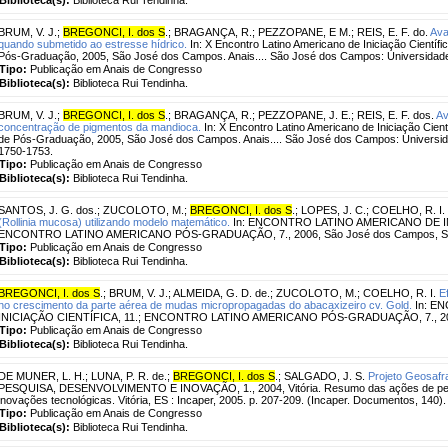
BRUM, V. J.
;
BREGONCI, I. dos S
.
;
BRAGANÇA, R.
;
PEZZOPANE, E M.
;
REIS, E. F. do.
Ava
quando submetido ao estresse hídrico.
In: X Encontro Latino Americano de Iniciação Científi
Pós-Graduação, 2005, São José dos Campos. Anais.... São José dos Campos: Universidade 
Tipo:
Publicação em Anais de Congresso
Biblioteca(s):
Biblioteca Rui Tendinha.
BRUM, V. J.
;
BREGONCI, I. dos S
.
;
BRAGANÇA, R.
;
PEZZOPANE, J. E.
;
REIS, E. F. dos.
Av
concentração de pigmentos da mandioca.
In: X Encontro Latino Americano de Iniciação Cient
de Pós-Graduação, 2005, São José dos Campos. Anais.... São José dos Campos: Universida
1750-1753.
Tipo:
Publicação em Anais de Congresso
Biblioteca(s):
Biblioteca Rui Tendinha.
SANTOS, J. G. dos.
;
ZUCOLOTO, M.
;
BREGONCI, I. dos S
.
;
LOPES, J. C.
;
COELHO, R. I.
(Rollinia mucosa) utilizando modelo matemático.
In: ENCONTRO LATINO AMERICANO DE INI
ENCONTRO LATINO AMERICANO PÓS-GRADUAÇÃO, 7., 2006, São José dos Campos, S
Tipo:
Publicação em Anais de Congresso
Biblioteca(s):
Biblioteca Rui Tendinha.
BREGONCI, I. dos S
.
;
BRUM, V. J.
;
ALMEIDA, G. D. de.
;
ZUCOLOTO, M.
;
COELHO, R. I.
E
no crescimento da parte aérea de mudas micropropagadas do abacaxizeiro cv. Gold.
In: E
INICIAÇÃO CIENTÍFICA, 11.; ENCONTRO LATINO AMERICANO PÓS-GRADUAÇÃO, 7., 200
Tipo:
Publicação em Anais de Congresso
Biblioteca(s):
Biblioteca Rui Tendinha.
DE MUNER, L. H.
;
LUNA, P. R. de.
;
BREGONCI, I. dos S
.
;
SALGADO, J. S.
Projeto Geosafr
PESQUISA, DESENVOLVIMENTO E INOVAÇÃO, 1., 2004, Vitória. Resumo das ações de pes
inovações tecnológicas. Vitória, ES : Incaper, 2005. p. 207-209. (Incaper. Documentos, 140).
Tipo:
Publicação em Anais de Congresso
Biblioteca(s):
Biblioteca Rui Tendinha.