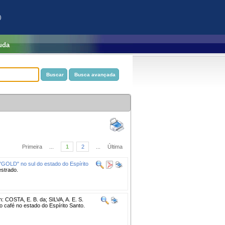
)
uda
Primeira
...
1
2
...
Última
GOLD" no sul do estado do Espírito
estrado.
n: COSTA, E. B. da; SILVA, A. E. S.
 café no estado do Espírito Santo.