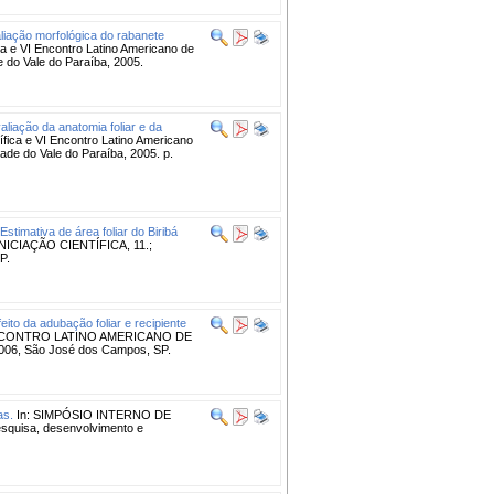
liação morfológica do rabanete
ca e VI Encontro Latino Americano de
do Vale do Paraíba, 2005.
aliação da anatomia foliar e da
ífica e VI Encontro Latino Americano
de do Vale do Paraíba, 2005. p.
Estimativa de área foliar do Biribá
CIAÇÃO CIENTÍFICA, 11.;
P.
feito da adubação foliar e recipiente
NCONTRO LATINO AMERICANO DE
6, São José dos Campos, SP.
as.
In: SIMPÓSIO INTERNO DE
quisa, desenvolvimento e