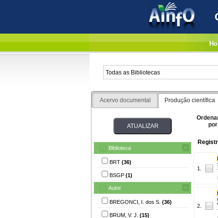
Ho
Acervo documental
Produção científica
Ordena
por
Registr
Biblioteca
BRT
(36)
1.
BSGP
(1)
Autor
BREGONCI, I. dos S.
(36)
2.
BRUM, V. J.
(15)