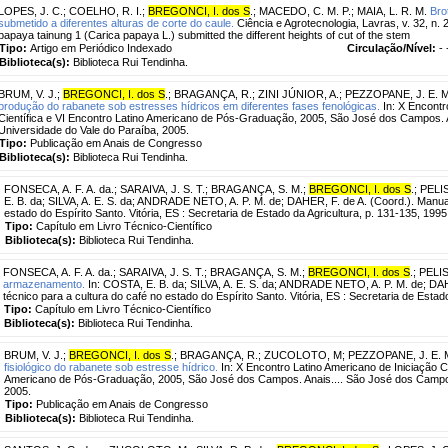
LOPES, J. C.
;
COELHO, R. I.
;
BREGONCI, I. dos S
.
;
MACEDO, C. M. P.
;
MAIA, L. R. M.
Bro
submetido a diferentes alturas de corte do caule.
Ciência e Agrotecnologia, Lavras, v. 32, n. 2
papaya tainung 1 (Carica papaya L.) submitted the different heights of cut of the stem
Tipo:
Artigo em Periódico Indexado
Circulação/Nível:
- 
Biblioteca(s):
Biblioteca Rui Tendinha.
BRUM, V. J.
;
BREGONCI, I. dos S
.
;
BRAGANÇA, R.
;
ZINI JÚNIOR, A.
;
PEZZOPANE, J. E. M
produção do rabanete sob estresses hídricos em diferentes fases fenológicas.
In: X Encontr
Científica e VI Encontro Latino Americano de Pós-Graduação, 2005, São José dos Campos. 
Universidade do Vale do Paraíba, 2005.
Tipo:
Publicação em Anais de Congresso
Biblioteca(s):
Biblioteca Rui Tendinha.
FONSECA, A. F. A. da.
;
SARAIVA, J. S. T.
;
BRAGANÇA, S. M.
;
BREGONCI, I. dos S
.
;
PELIS
E. B. da; SILVA, A. E. S. da; ANDRADE NETO, A. P. M. de; DAHER, F. de A. (Coord.). Manual
estado do Espírito Santo. Vitória, ES : Secretaria de Estado da Agricultura, p. 131-135, 1995
Tipo:
Capítulo em Livro Técnico-Científico
Biblioteca(s):
Biblioteca Rui Tendinha.
FONSECA, A. F. A. da.
;
SARAIVA, J. S. T.
;
BRAGANÇA, S. M.
;
BREGONCI, I. dos S
.
;
PELIS
armazenamento.
In: COSTA, E. B. da; SILVA, A. E. S. da; ANDRADE NETO, A. P. M. de; DAH
técnico para a cultura do café no estado do Espírito Santo. Vitória, ES : Secretaria de Estad
Tipo:
Capítulo em Livro Técnico-Científico
Biblioteca(s):
Biblioteca Rui Tendinha.
BRUM, V. J.
;
BREGONCI, I. dos S
.
;
BRAGANÇA, R.
;
ZUCOLOTO, M
;
PEZZOPANE, J. E. 
fisiológico do rabanete sob estresse hídrico.
In: X Encontro Latino Americano de Iniciação Ci
Americano de Pós-Graduação, 2005, São José dos Campos. Anais.... São José dos Campos
2005.
Tipo:
Publicação em Anais de Congresso
Biblioteca(s):
Biblioteca Rui Tendinha.