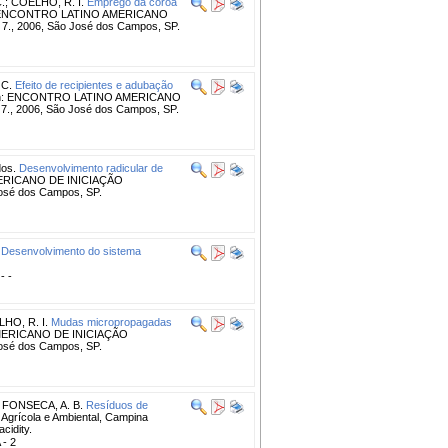
.
;
COELHO, R. I.
Emprego da coroa
 ENCONTRO LATINO AMERICANO
 2006, São José dos Campos, SP.
C.
Efeito de recipientes e adubação
n: ENCONTRO LATINO AMERICANO
 2006, São José dos Campos, SP.
dos.
Desenvolvimento radicular de
ERICANO DE INICIAÇÃO
sé dos Campos, SP.
Desenvolvimento do sistema
 - -
HO, R. I.
Mudas micropropagadas
ERICANO DE INICIAÇÃO
sé dos Campos, SP.
;
FONSECA, A. B.
Resíduos de
 Agrícola e Ambiental, Campina
cidity.
 - 2