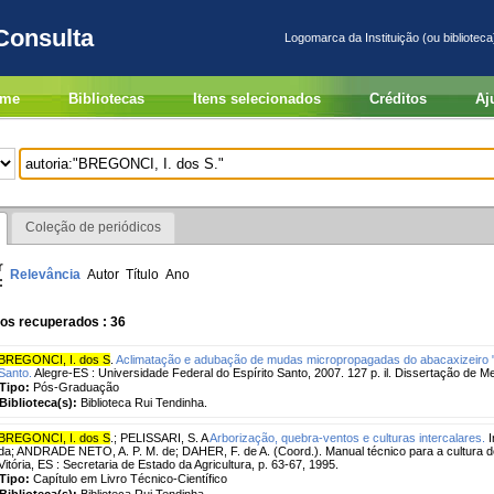
Consulta
Logomarca da Instituição (ou biblioteca
me
Bibliotecas
Itens selecionados
Créditos
Aj
Coleção de periódicos
r
Relevância
Autor
Título
Ano
:
os recuperados : 36
BREGONCI, I. dos S
.
Aclimatação e adubação de mudas micropropagadas do abacaxizeiro "
Santo.
Alegre-ES : Universidade Federal do Espírito Santo, 2007. 127 p. il. Dissertação de M
Tipo:
Pós-Graduação
Biblioteca(s):
Biblioteca Rui Tendinha.
BREGONCI, I. dos S
.
;
PELISSARI, S. A
Arborização, quebra-ventos e culturas intercalares.
I
da; ANDRADE NETO, A. P. M. de; DAHER, F. de A. (Coord.). Manual técnico para a cultura do
Vitória, ES : Secretaria de Estado da Agricultura, p. 63-67, 1995.
Tipo:
Capítulo em Livro Técnico-Científico
Biblioteca(s):
Biblioteca Rui Tendinha.