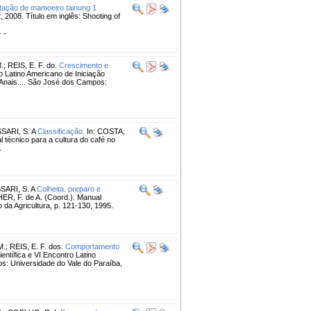
tação de mamoeiro tainung 1
, 2008. Título em inglês: Shooting of
- -
.
;
REIS, E. F. do.
Crescimento e
o Latino Americano de Iniciação
Anais.... São José dos Campos:
SARI, S. A
Classificação.
In: COSTA,
 técnico para a cultura do café no
.
SARI, S. A
Colheita, preparo e
ER, F. de A. (Coord.). Manual
o da Agricultura, p. 121-130, 1995.
M.
;
REIS, E. F. dos.
Comportamento
entífica e VI Encontro Latino
: Universidade do Vale do Paraíba,