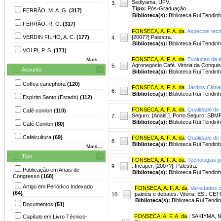
Sediyama, UFV.
3.
Tipo:
Pós-Graduação
FERRÃO, M. A. G.
(317)
Biblioteca(s):
Biblioteca Rui Tendinh
FERRÃO, R. G.
(317)
FONSECA, A. F. A. da
.
Aspectos tecn
VERDIN FILHO, A. C.
(177)
[2007?] Palestra.
4.
Biblioteca(s):
Biblioteca Rui Tendinh
VOLPI, P. S.
(171)
FONSECA, A. F. A. da
.
Evolucao da p
Mais...
Agronegócio Café. Vitória da Conquist
5.
Assunto
Biblioteca(s):
Biblioteca Rui Tendinh
Coffea canephora
(120)
FONSECA, A. F. A. da
.
Jardins Clona
6.
Biblioteca(s):
Biblioteca Rui Tendinh
Espírito Santo (Estado)
(112)
FONSECA, A. F. A. da
.
Qualidade de 
Café conilon
(110)
Seguro. [Anais.]. Porto Seguro: SBMP
7.
Biblioteca(s):
Biblioteca Rui Tendinh
Café Conilon
(80)
Cafeicultura
(69)
FONSECA, A. F. A. da
.
Qualidade de 
8.
Biblioteca(s):
Biblioteca Rui Tendinh
Mais...
Tipo
FONSECA, A. F. A. da
.
Tecnologias p
: Incaper, [2007?]. Palestra.
9.
Publicação em Anais de
Biblioteca(s):
Biblioteca Rui Tendinh
Congresso
(168)
Artigo em Periódico Indexado
FONSECA, A. F. A. da
.
Variedades c
(64)
painéis e debates. Vitória, ES : CET
10.
Biblioteca(s):
Biblioteca Rui Tendi
Documentos
(51)
FONSECA, A. F. A. da
.
;
SAKIYMA, N
Capítulo em Livro Técnico-