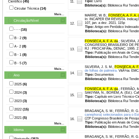
Tipo:
Livro
Científico
(45)
11.
Biblioteca(s):
Biblioteca Rui Tendin
Circular Técnica
(14)
Mais...
MARRE, W. B.
;
FONSECA, A. F. A. 
In: INCAPER EM REVISTA. Indicações 
Circulação/Nível
107, jan. a dez. 2021. 115p
12.
Tipo:
Artigo em Periódico Indexado
- - -
(16)
Biblioteca(s):
Biblioteca Rui Tendi
B - 2
(9)
FONSECA, A. F. A. da
.
;
SILVEIRA, J
CONGRESSO BRASILEIRO DE PESQUI
A - 2
(8)
RJ : PROCAFÃ‰, DENAC, 1995. 21
13.
Tipo:
Publicação em Anais de Con
B - 1
(8)
Biblioteca(s):
Biblioteca Rui Tendi
B - 5
(7)
SILVEIRA, J. S. M.
;
FONSECA, A. F.
Mais...
de folhas de palmeira.
VitÃ³ria: EMC
14.
Tipo:
Documentos
Ano
Biblioteca(s):
Biblioteca Rui Tendi
2025
(6)
FONSECA, A. F. A. da
.
;
FERRÃO, M.
2024
(3)
SAKIYMA, N.; BORÉM, A. (Ed.). Café 
15.
Tipo:
Capítulo em Livro Técnico-Cie
2023
(3)
Biblioteca(s):
Biblioteca Rui Tendi
2022
(15)
BRAGANÇA, S. M.
;
FERRÃO, R. G
canephora) selecionados para o Esta
2021
(5)
(23º Congresso Brasileiro de Pesqu
16.
Tipo:
Publicação em Anais de Con
Mais...
Biblioteca(s):
Biblioteca Rui Tendi
Idioma
BRAGANÇA, S. M.
;
FERRÃO, R. G
Português
(352)