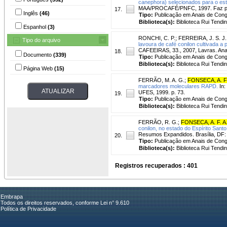
canephora) selecionados para o estad
MAA/PROCAFÉ/PNFC, 1997. Faz parte
17.
Inglês
(46)
Tipo:
Publicação em Anais de Con
Biblioteca(s):
Biblioteca Rui Tendi
Espanhol
(3)
RONCHI, C. P.
;
FERREIRA, J. S. J.
Tipo do arquivo
lavoura de café conilon cultivada a
CAFEEIRAS, 33., 2007, Lavras. Anai
18.
Documento
(339)
Tipo:
Publicação em Anais de Con
Biblioteca(s):
Biblioteca Rui Tendi
Página Web
(15)
FERRÃO, M. A. G.
;
FONSECA, A. F.
marcadores moleculares RAPD.
In:
UFES, 1999. p. 73.
19.
Tipo:
Publicação em Anais de Con
Biblioteca(s):
Biblioteca Rui Tendi
FERRÃO, R. G.
;
FONSECA, A. F. A.
conilon, no estado do Espírito Santo
Resumos Expandidos. Brasília, DF
20.
Tipo:
Publicação em Anais de Con
Biblioteca(s):
Biblioteca Rui Tendi
Registros recuperados : 401
Embrapa
Todos os direitos reservados, conforme Lei n° 9.610
Política de Privacidade