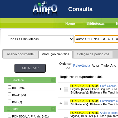
Consulta
Home
Bibliotecas
I
Acervo documental
Produção científica
Coleção de periódicos
Ordenar
Relevância
Autor
Título
Ano
por:
Registros recuperados : 401
Biblioteca
FONSECA, A. F. A. da
.
Café Conilon.
BRT
(401)
Seguro. [Anais.]. Porto Seguro: SBMP
1.
Biblioteca(s):
Biblioteca Rui Tendinh
BSGP
(26)
FONSECA, A. F. A. da
.
Cafeicultura 
BST
(7)
2.
Biblioteca(s):
Biblioteca Rui Tendinh
Autor
FONSECA, A. F. A. da
.
Análises biom
Viçosa, 1999. 121 p. il. Tese (Doutor
FONSECA, A. F. A. da.
(401)