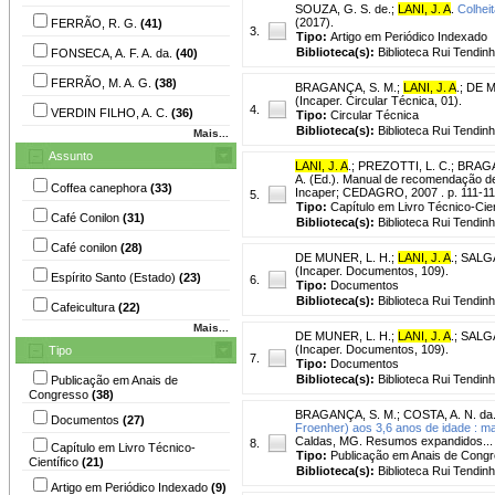
SOUZA, G. S. de.
;
LANI, J. A
.
Colheit
(2017).
FERRÃO, R. G.
(41)
3.
Tipo:
Artigo em Periódico Indexado
Biblioteca(s):
Biblioteca Rui Tendinh
FONSECA, A. F. A. da.
(40)
FERRÃO, M. A. G.
(38)
BRAGANÇA, S. M.
;
LANI, J. A
.
;
DE M
(Incaper. Circular Técnica, 01).
4.
VERDIN FILHO, A. C.
(36)
Tipo:
Circular Técnica
Biblioteca(s):
Biblioteca Rui Tendin
Mais...
Assunto
LANI, J. A
.
;
PREZOTTI, L. C.
;
BRAGA
A. (Ed.). Manual de recomendação de
Coffea canephora
(33)
Incaper; CEDAGRO, 2007 . p. 111-1
5.
Tipo:
Capítulo em Livro Técnico-Cien
Café Conilon
(31)
Biblioteca(s):
Biblioteca Rui Tendinh
Café conilon
(28)
DE MUNER, L. H.
;
LANI, J. A
.
;
SALGA
(Incaper. Documentos, 109).
Espírito Santo (Estado)
(23)
6.
Tipo:
Documentos
Biblioteca(s):
Biblioteca Rui Tendin
Cafeicultura
(22)
Mais...
DE MUNER, L. H.
;
LANI, J. A
.
;
SALGA
(Incaper. Documentos, 109).
Tipo
7.
Tipo:
Documentos
Biblioteca(s):
Biblioteca Rui Tendinh
Publicação em Anais de
Congresso
(38)
BRAGANÇA, S. M.
;
COSTA, A. N. da
Documentos
(27)
Froenher) aos 3,6 anos de idade : ma
Caldas, MG. Resumos expandidos... B
8.
Capítulo em Livro Técnico-
Tipo:
Publicação em Anais de Cong
Científico
(21)
Biblioteca(s):
Biblioteca Rui Tendinh
Artigo em Periódico Indexado
(9)