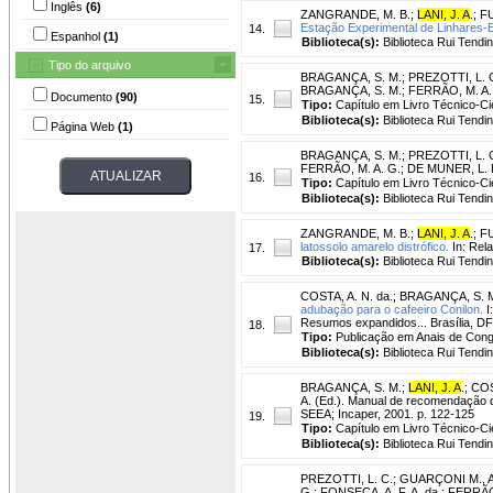
Inglês
(6)
ZANGRANDE, M. B.
;
LANI, J. A
.
;
FU
Estação Experimental de Linhares-
14.
Espanhol
(1)
Biblioteca(s):
Biblioteca Rui Tendi
Tipo do arquivo
BRAGANÇA, S. M.
;
PREZOTTI, L. 
BRAGANÇA, S. M.; FERRÃO, M. A. G.;
Documento
(90)
15.
Tipo:
Capítulo em Livro Técnico-Cie
Biblioteca(s):
Biblioteca Rui Tendi
Página Web
(1)
BRAGANÇA, S. M.
;
PREZOTTI, L. 
FERRÃO, M. A. G.; DE MUNER, L. H. (
16.
Tipo:
Capítulo em Livro Técnico-Cie
Biblioteca(s):
Biblioteca Rui Tendi
ZANGRANDE, M. B.
;
LANI, J. A
.
;
FU
latossolo amarelo distrófico.
In: Rela
17.
Biblioteca(s):
Biblioteca Rui Tendi
COSTA, A. N. da.
;
BRAGANÇA, S. 
adubação para o cafeeiro Conilon.
I
Resumos expandidos... Brasília, DF
18.
Tipo:
Publicação em Anais de Con
Biblioteca(s):
Biblioteca Rui Tendi
BRAGANÇA, S. M.
;
LANI, J. A
.
;
COS
A. (Ed.). Manual de recomendação d
SEEA; Incaper, 2001. p. 122-125
19.
Tipo:
Capítulo em Livro Técnico-Cie
Biblioteca(s):
Biblioteca Rui Tendi
PREZOTTI, L. C.
;
GUARÇONI M., A
G.; FONSECA, A. F. A. da.; FERRÃO, 