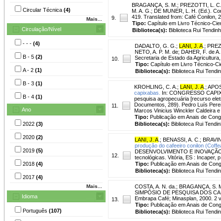
BRAGANÇA, S. M.
;
PREZOTTI, L. C
Circular Técnica
(4)
M. A. G.; DE MUNER, L. H. (Ed.). Coni
419. Translated from: Café Conilon, 2
9.
Mais...
Tipo:
Capítulo em Livro Técnico-Cien
Circulação/Nível
Biblioteca(s):
Biblioteca Rui Tendinh
- - -
(4)
DADALTO, G. G.
;
LANI, J. A
.
;
PREZO
NETO, A. P. M. de; DAHER, F. de A. (
B - 5
(2)
Secretaria de Estado da Agricultura,
10.
Tipo:
Capítulo em Livro Técnico-Cie
A - 2
(1)
Biblioteca(s):
Biblioteca Rui Tendi
B - 3
(1)
KROHLING, C. A.
;
LANI, J. A
.
;
APOS
capixabas.
In: CONGRESSO CAPIXAB
B - 4
(1)
pesquisa agropecuária [recurso eletr
Documentos, 289). Pedro Luís Pereir
11.
Ano
Marcos Vinicius Winckler Caldeira e
Tipo:
Publicação em Anais de Con
2022
(3)
Biblioteca(s):
Biblioteca Rui Tendin
2020
(2)
LANI, J. A
.
;
BENASSI, A. C.
;
BRAVIN,
produção do cafeeiro conilon (Coffe
2019
(5)
DESENVOLVIMENTO E INOVAÇÃO, 1.,
12.
tecnológicas. Vitória, ES : Incaper,
2018
(4)
Tipo:
Publicação em Anais de Con
Biblioteca(s):
Biblioteca Rui Tendi
2017
(4)
Mais...
COSTA, A. N. da.
;
BRAGANÇA, S. 
SIMPÓSIO DE PESQUISA DOS CAFÉS 
Idioma
Embrapa Café; Minasplan, 2000. 2 v
13.
Tipo:
Publicação em Anais de Con
Português
(107)
Biblioteca(s):
Biblioteca Rui Tendi