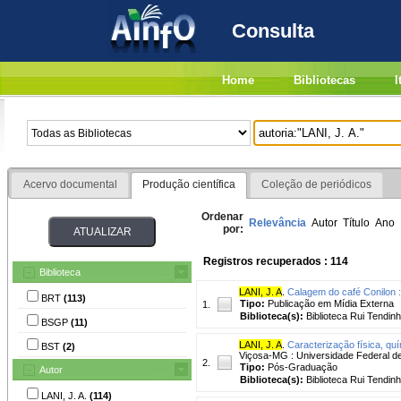
Consulta
Home
Bibliotecas
I
Acervo documental
Produção científica
Coleção de periódicos
Ordenar
Relevância
Autor
Título
Ano
por:
Registros recuperados : 114
Biblioteca
LANI, J. A
.
Calagem do café Conilon :
BRT
(113)
Tipo:
Publicação em Mídia Externa
1.
Biblioteca(s):
Biblioteca Rui Tendinh
BSGP
(11)
LANI, J. A
.
Caracterização física, qu
BST
(2)
Viçosa-MG : Universidade Federal de
2.
Tipo:
Pós-Graduação
Autor
Biblioteca(s):
Biblioteca Rui Tendinh
LANI, J. A.
(114)