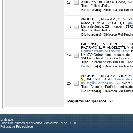
Jetibá, ES : Incaper / STRSMJ, maio
17.
Tipo:
Folheto/Folha
Biblioteca(s):
Biblioteca Rui Tendi
ANGELETTI, M. da P. A.
;
OLIVEIRA,
MUZZI, E. de M.
;
LAURETT, L.
Que 
Maria de Jetibá, ES : Incaper / STR
18.
Tipo:
Folheto/Folha
Biblioteca(s):
Biblioteca Rui Tendi
BAHIENSE, D. V.
;
LAURETT, L.
;
SOU
FAVARATO, L. F.
;
ANGELETTI, M. da
Centro-Serrana do Espírito Santo.
I
UNIVAP Online, com o resumo de tod
19.
XVI Encontro de Pós-Graduação, X 
Tipo:
Publicação em Anais de Con
Biblioteca(s):
Biblioteca Rui Tendi
ANGELETTI, M. da P. A.
;
ANGELETTI
S
.
;
BAHIENSE, D. V.
Utilização de 
na Região Serrana do ES.
Revista Ci
20.
Tipo:
Artigo em Periódico Indexado
Biblioteca(s):
Biblioteca Rui Tendi
Registros recuperados : 21
Embrapa
Todos os direitos reservados, conforme Lei n° 9.610
Política de Privacidade