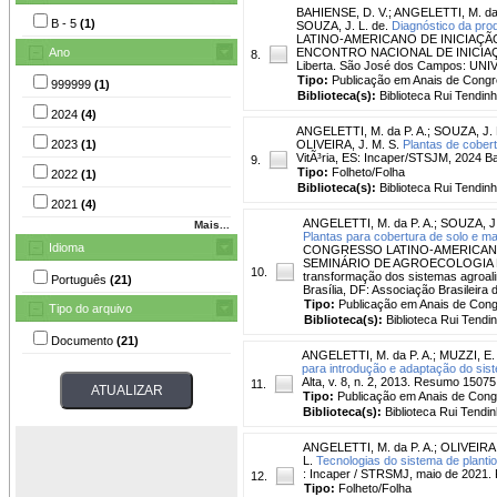
BAHIENSE, D. V.
;
ANGELETTI, M. da 
B - 5
(1)
SOUZA, J. L. de.
Diagnóstico da pro
LATINO-AMERICANO DE INICIAÇÃ
Ano
ENCONTRO NACIONAL DE INICIAÇÃO 
8.
Liberta. São José dos Campos: UNIV
Tipo:
Publicação em Anais de Cong
999999
(1)
Biblioteca(s):
Biblioteca Rui Tendinh
2024
(4)
ANGELETTI, M. da P. A.
;
SOUZA, J. 
2023
(1)
OLIVEIRA, J. M. S.
Plantas de cober
VitÃ³ria, ES: Incaper/STSJM, 2024 B
9.
Tipo:
Folheto/Folha
2022
(1)
Biblioteca(s):
Biblioteca Rui Tendinh
2021
(4)
ANGELETTI, M. da P. A.
;
SOUZA, J.
Mais...
Plantas para cobertura de solo e ma
Idioma
CONGRESSO LATINO-AMERICANO
SEMINÁRIO DE AGROECOLOGIA DO D
10.
transformação dos sistemas agroali
Português
(21)
Brasília, DF: Associação Brasileira 
Tipo:
Publicação em Anais de Con
Tipo do arquivo
Biblioteca(s):
Biblioteca Rui Tendi
Documento
(21)
ANGELETTI, M. da P. A.
;
MUZZI, E.
para introdução e adaptação do sistem
Alta, v. 8, n. 2, 2013. Resumo 1507
11.
Tipo:
Publicação em Anais de Con
Biblioteca(s):
Biblioteca Rui Tendin
ANGELETTI, M. da P. A.
;
OLIVEIRA,
L.
Tecnologias do sistema de plantio d
: Incaper / STRSMJ, maio de 2021. 
12.
Tipo:
Folheto/Folha