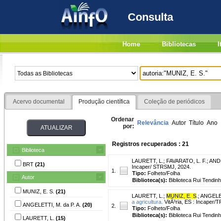
Consulta
Home
Bibliotecas
I
Acervo documental
Produção científica
Coleção de periódicos
Ordenar
Relevância
Autor
Título
Ano
por:
Registros recuperados : 21
Biblioteca
LAURETT, L.
;
FAVARATO, L. F.
;
AND
BRT
(21)
Incaper/ STRSMJ, 2024.
1.
Tipo:
Folheto/Folha
Autor
Biblioteca(s):
Biblioteca Rui Tendinh
MUNIZ, E. S.
(21)
LAURETT, L.
;
MUNIZ, E. S
.
;
ANGELET
a agricultura.
VitÃ³ria, ES : Incaper/
ANGELETTI, M. da P. A.
(20)
2.
Tipo:
Folheto/Folha
Biblioteca(s):
Biblioteca Rui Tendinh
LAURETT, L.
(15)