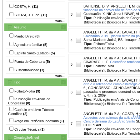
BAHIENSE, D. V.
;
ANGELETTI, M. da 
COSTA, H.
(11)
financeira na conversão de área ao si
Graduação, X INIC Jr da UNIVAP, VI
3.
SOUZA, J. L. de.
(11)
Tipo:
Publicação em Anais de Cong
Mais...
Biblioteca(s):
Biblioteca Rui Tendinh
Assunto
ANGELETTI, M. da P. A.
;
LAURETT, 
Calendário 2019 - plantio direto na 
Plantio Direto
(8)
Santa Maria de Jetibá, ES : Incaper, 
4.
Tipo:
Folheto/Folha
Agricultura familiar
(5)
Biblioteca(s):
Biblioteca Rui Tendinh
Espírito Santo (Estado)
(5)
ANGELETTI, M. da P. A.
;
LAURETT, 
Planta de Cobertura
(5)
FAVARATO, L. F.
Calendário temático
5.
Tipo:
Folheto/Folha
Sustentabilidade
(3)
Biblioteca(s):
Biblioteca Rui Tendinh
Mais...
ANGELETTI, M. da P. A.
;
LAURETT, 
Tipo
arte e o artesanato como estratégia 
6., CONGRESSO LATINO AMERICANO D
Folheto/Folha
(9)
passadas e presentes construindo um 
6.
v. 4, n. 2, 2009.
Publicação em Anais de
Tipo:
Publicação em Anais de Cong
Congresso
(8)
Biblioteca(s):
Biblioteca Rui Tendinh
Capítulo em Livro Técnico-
Científico
(2)
ANGELETTI, M. da P. A.
;
COSTA, H.
Aspectos operacionais da aplicaÃ§Ã£
Artigo em Periódico Indexado
(1)
Centro Serrana do EspÃ­rito Santo
SE
7.
COOPEAVI
Tipo:
Publicação em Anais de Cong
Circular Técnica
(1)
Biblioteca(s):
Biblioteca Rui Tendinh
Circulação/Nível