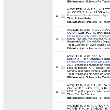
Biblioteca(s):
Biblioteca Rui Tendi
ANGELETTI, M. da P. A.
;
LAURETT,
de.
;
COSTA, A. F. da.
;
PILON, A. M.
Para Nossas Terras e Nossa Agricu
13.
Tipo:
Folheto/Folha
Biblioteca(s):
Biblioteca Rui Tendi
ANGELETTI, M. da P. A.
;
GUARÃ‡ON
GONÃ‡ALVES, H. C. C.
;
BAHIENSE,
em Santa Maria de JetibÃ¡ e seu po
Santos, Reinaldo Pacheco dos (Org)
14.
GuarujÃƒÂ¡-SP: CientÃƒÂ­fica Digital
Tipo:
Capítulo em Livro Técnico-Cie
Biblioteca(s):
Biblioteca Rui Tendi
ANGELETTI, M. da P. A.
;
LAURETT,
COSTA, A. F. da.
;
ZANÚNCIO JUNIO
de plantio direto em olerícolas e grã
2021 : congresso capixaba de pesqui
15.
book, no formato PDF. (Incaper, Do
Oliveira, José Aires Ventura, Marco
Tipo:
Publicação em Anais de Con
Biblioteca(s):
Biblioteca Rui Tendi
ANGELETTI, M. da P. A.
;
SOUZA, J.
ZANÚNCIO JUNIOR, J. S.
;
GUARÇO
2018. 76 p. (Incaper. Circular Técnic
16.
Tipo:
Circular Técnica
Biblioteca(s):
Biblioteca Rui Tendi
ANGELETTI, M. da P. A.
;
PILON, A.
MORAIS, F. M. de.
;
ZAAEGER, R.
P