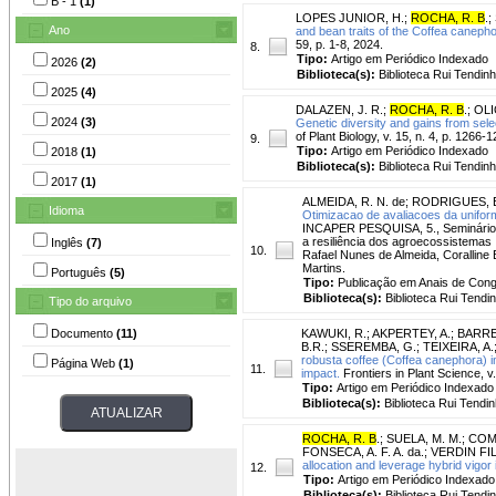
B - 1
(1)
LOPES JUNIOR, H.
;
ROCHA, R. B
.
;
Ano
and bean traits of the Coffea canep
59, p. 1-8, 2024.
8.
Tipo:
Artigo em Periódico Indexado
2026
(2)
Biblioteca(s):
Biblioteca Rui Tendinh
2025
(4)
DALAZEN, J. R.
;
ROCHA, R. B
.
;
OLI
2024
(3)
Genetic diversity and gains from selec
of Plant Biology, v. 15, n. 4, p. 1266-
9.
Tipo:
Artigo em Periódico Indexado
2018
(1)
Biblioteca(s):
Biblioteca Rui Tendinh
2017
(1)
ALMEIDA, R. N. de
;
RODRIGUES, E
Idioma
Otimizacao de avaliacoes da unifo
INCAPER PESQUISA, 5., Seminário de 
a resiliência dos agroecossistemas 
Inglês
(7)
10.
Rafael Nunes de Almeida, Coralline
Martins.
Português
(5)
Tipo:
Publicação em Anais de Con
Biblioteca(s):
Biblioteca Rui Tendi
Tipo do arquivo
Documento
(11)
KAWUKI, R.
;
AKPERTEY, A.
;
BARRE
B.R.
;
SSEREMBA, G.
;
TEIXEIRA, A.
robusta coffee (Coffea canephora) in
Página Web
(1)
11.
impact.
Frontiers in Plant Science, v
Tipo:
Artigo em Periódico Indexado
Biblioteca(s):
Biblioteca Rui Tendin
ROCHA, R. B
.
;
SUELA, M. M.
;
COM
FONSECA, A. F. A. da.
;
VERDIN FIL
allocation and leverage hybrid vigor
12.
Tipo:
Artigo em Periódico Indexado
Biblioteca(s):
Biblioteca Rui Tendi