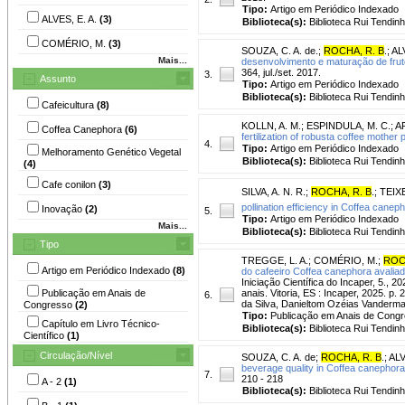
Tipo:
Artigo em Periódico Indexado
ALVES, E. A.
(3)
Biblioteca(s):
Biblioteca Rui Tendinh
COMÉRIO, M.
(3)
SOUZA, C. A. de.
;
ROCHA, R. B
.
;
AL
Mais...
desenvolvimento e maturação de frut
364, jul./set. 2017.
3.
Assunto
Tipo:
Artigo em Periódico Indexado
Biblioteca(s):
Biblioteca Rui Tendinh
Cafeicultura
(8)
KOLLN, A. M.
;
ESPINDULA, M. C.
;
AR
Coffea Canephora
(6)
fertilization of robusta coffee mother
4.
Tipo:
Artigo em Periódico Indexado
Melhoramento Genético Vegetal
Biblioteca(s):
Biblioteca Rui Tendinh
(4)
Cafe conilon
(3)
SILVA, A. N. R.
;
ROCHA, R. B
.
;
TEIXE
pollination efficiency in Coffea cane
Inovação
(2)
5.
Tipo:
Artigo em Periódico Indexado
Mais...
Biblioteca(s):
Biblioteca Rui Tendinh
Tipo
TREGGE, L. A.
;
COMÉRIO, M.
;
ROC
Artigo em Periódico Indexado
(8)
do cafeeiro Coffea canephora avalia
Iniciação Científica do Incaper, 5., 2
Publicação em Anais de
anais. Vitoria, ES : Incaper, 2025. 
6.
da Silva, Danieltom Ozéias Vanderma
Congresso
(2)
Tipo:
Publicação em Anais de Cong
Capítulo em Livro Técnico-
Biblioteca(s):
Biblioteca Rui Tendinh
Científico
(1)
Circulação/Nível
SOUZA, C. A. de
;
ROCHA, R. B
.
;
ALV
beverage quality in Coffea canephora
7.
210 - 218
A - 2
(1)
Biblioteca(s):
Biblioteca Rui Tendinh