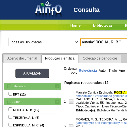
Consulta
Home
Bibliotecas
I
Acervo documental
Produção científica
Coleção de periódicos
Ordenar
Relevância
Autor
Título
Ano
por:
Registros recuperados : 12
Biblioteca
Marcelo Curitiba Espindula
;
ROCHA, 
BRT
(12)
amazonicos : variabilidade genetica
CAETANO, L. C. S.; SILVA, J. A. da;
1.
Autor
qualidade Vitória, ES : Incaper, cap. 2
Tipo:
Capítulo em Livro Técnico-Cien
ROCHA, R. B.
(12)
Biblioteca(s):
Biblioteca Rui Tendinh
TEIXEIRA, A. L.
(6)
MORAES, M. S.
;
TEIXEIRA, A. L.
;
RA
gametophytic self-incompatibility of 
ESPINDULA, M. C.
(4)
2018.
2.