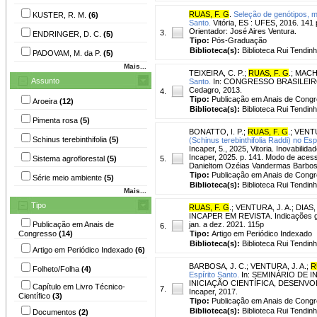
RUAS, F. G
.
Seleção de genótipos, ma
KUSTER, R. M.
(6)
Santo.
Vitória, ES : UFES, 2016. 141 
Orientador: José Aires Ventura.
3.
ENDRINGER, D. C.
(5)
Tipo:
Pós-Graduação
Biblioteca(s):
Biblioteca Rui Tendinh
PADOVAM, M. da P.
(5)
Mais...
TEIXEIRA, C. P.
;
RUAS, F. G
.
;
MACHA
Assunto
Santo.
In: CONGRESSO BRASILEIRO D
Cedagro, 2013.
4.
Tipo:
Publicação em Anais de Cong
Aroeira
(12)
Biblioteca(s):
Biblioteca Rui Tendinh
Pimenta rosa
(5)
BONATTO, I. P.
;
RUAS, F. G
.
;
VENTU
Schinus terebinthifolia
(5)
(Schinus terebinthifolia Raddi) no Espi
Incaper, 5., 2025, Vitoria. Inovabilid
Incaper, 2025. p. 141. Modo de acess
Sistema agroflorestal
(5)
5.
Danieltom Ozéias Vandermas Barbosa
Tipo:
Publicação em Anais de Cong
Série meio ambiente
(5)
Biblioteca(s):
Biblioteca Rui Tendinh
Mais...
Tipo
RUAS, F. G
.
;
VENTURA, J. A.
;
DIAS, 
INCAPER EM REVISTA. Indicações geogr
Publicação em Anais de
jan. a dez. 2021. 115p
6.
Congresso
(14)
Tipo:
Artigo em Periódico Indexado
Biblioteca(s):
Biblioteca Rui Tendinh
Artigo em Periódico Indexado
(6)
BARBOSA, J. C.
;
VENTURA, J. A.
;
R
Folheto/Folha
(4)
Espírito Santo.
In: SEMINÁRIO DE I
INICIAÇÃO CIENTÍFICA, DESENVOLV
Capítulo em Livro Técnico-
7.
Incaper, 2017.
Científico
(3)
Tipo:
Publicação em Anais de Cong
Biblioteca(s):
Biblioteca Rui Tendinh
Documentos
(2)