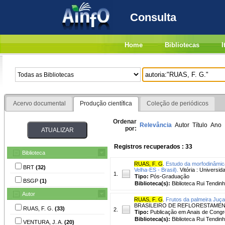
Consulta
Home
Bibliotecas
I
Acervo documental
Produção científica
Coleção de periódicos
Ordenar
Relevância
Autor
Título
Ano
por:
Registros recuperados : 33
Biblioteca
RUAS, F. G
.
Estudo da morfodinâmica
BRT
(32)
Velha-ES - Brasil).
Vitória : Universid
1.
Tipo:
Pós-Graduação
BSGP
(1)
Biblioteca(s):
Biblioteca Rui Tendinh
Autor
RUAS, F. G
.
Frutos da palmeira Juça
BRASILEIRO DE REFLORESTAMENTO AM
RUAS, F. G.
(33)
2.
Tipo:
Publicação em Anais de Cong
Biblioteca(s):
Biblioteca Rui Tendinh
VENTURA, J. A.
(20)