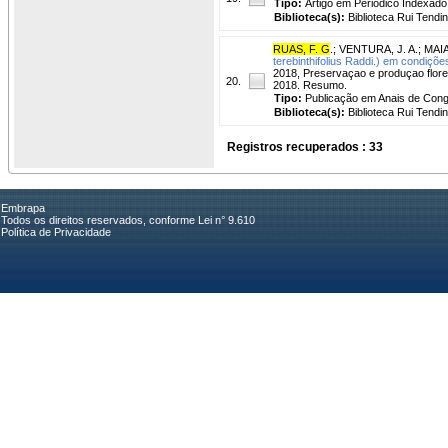
Tipo:
Artigo em Periódico Indexado
Biblioteca(s):
Biblioteca Rui Tendi
RUAS, F. G
.
;
VENTURA, J. A.
;
MAIA,
terebinthifolius Raddi.) em condiçõ
2018, Preservaçao e produçao flores
20.
2018. Resumo.
Tipo:
Publicação em Anais de Con
Biblioteca(s):
Biblioteca Rui Tendi
Registros recuperados : 33
Embrapa
Todos os direitos reservados, conforme Lei n° 9.610
Política de Privacidade