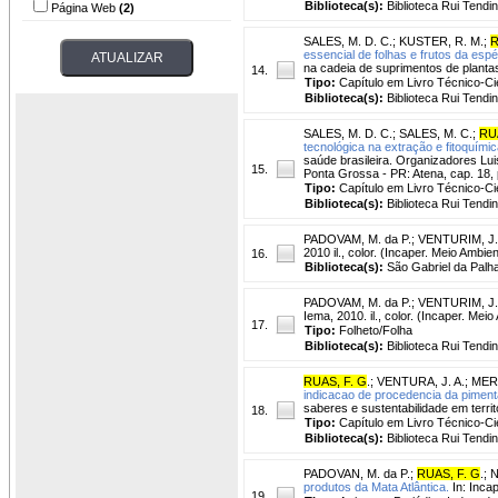
Biblioteca(s):
Biblioteca Rui Tendi
Página Web
(2)
SALES, M. D. C.
;
KUSTER, R. M.
;
R
essencial de folhas e frutos da espé
na cadeia de suprimentos de plantas
14.
Tipo:
Capítulo em Livro Técnico-Cie
Biblioteca(s):
Biblioteca Rui Tendi
SALES, M. D. C.
;
SALES, M. C.
;
RU
tecnológica na extração e fitoquímic
saúde brasileira. Organizadores Lui
15.
Ponta Grossa - PR: Atena, cap. 18, 
Tipo:
Capítulo em Livro Técnico-Cie
Biblioteca(s):
Biblioteca Rui Tendi
PADOVAM, M. da P.
;
VENTURIM, J.
2010 il., color. (Incaper. Meio Ambie
16.
Biblioteca(s):
São Gabriel da Palha
PADOVAM, M. da P.
;
VENTURIM, J.
Iema, 2010. il., color. (Incaper. Mei
17.
Tipo:
Folheto/Folha
Biblioteca(s):
Biblioteca Rui Tendi
RUAS, F. G
.
;
VENTURA, J. A.
;
MERI
indicacao de procedencia da pimenta
saberes e sustentabilidade em territ
18.
Tipo:
Capítulo em Livro Técnico-Cie
Biblioteca(s):
Biblioteca Rui Tendi
PADOVAN, M. da P.
;
RUAS, F. G
.
;
N
produtos da Mata Atlântica.
In: Incap
19.