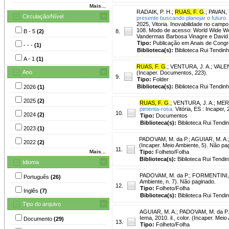
Mais...
RADAIK, P. H.
;
RUAS, F. G
.
;
PAVAN, 
Circulação/Nível
presente buscando planejar o futuro.
2025, Vitoria. Inovabilidade no campo 
108. Modo de acesso: World Wide Web
B - 5
(2)
8.
Vandermas Barbosa Vinagre e David 
Tipo:
Publicação em Anais de Cong
- - -
(1)
Biblioteca(s):
Biblioteca Rui Tendinh
A - 1
(1)
RUAS, F. G
.
;
VENTURA, J. A.
;
VALEN
Ano
(Incaper. Documentos, 223).
9.
Tipo:
Folder
Biblioteca(s):
Biblioteca Rui Tendinh
2026
(1)
2025
(2)
RUAS, F. G
.
;
VENTURA, J. A.
;
MERÍ
pimenta-rosa.
Vitória, ES : Incaper,
10.
2024
(2)
Tipo:
Documentos
Biblioteca(s):
Biblioteca Rui Tendi
2023
(1)
PADOVAM, M. da P.
;
AGUIAR, M. A.
2022
(2)
(Incaper. Meio Ambiente, 5). Não pa
11.
Mais...
Tipo:
Folheto/Folha
Biblioteca(s):
Biblioteca Rui Tendin
Idioma
PADOVAM, M. da P.
;
FORMENTINI, 
Português
(26)
Ambiente, n. 7). Não paginado.
12.
Tipo:
Folheto/Folha
Inglês
(7)
Biblioteca(s):
Biblioteca Rui Tendi
Tipo do arquivo
AGUIAR, M. A.
;
PADOVAM, M. da P.
Iema, 2010. il., color. (Incaper. Mei
Documento
(29)
13.
Tipo:
Folheto/Folha