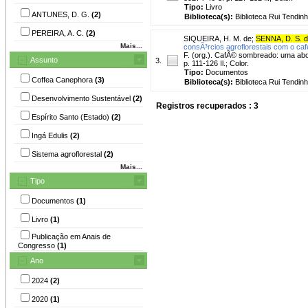
Tipo:
Livro
ANTUNES, D. G.
(2)
Biblioteca(s):
Biblioteca Rui Tendinh
PEREIRA, A. C.
(2)
SIQUEIRA, H. M. de
;
SENNA, D. S. 
Mais...
consÃ³rcios agroflorestais com o cafe
F. (org.). CafÃ© sombreado: uma abor
Assunto
3.
p. 111-126 Il.; Color.
Tipo:
Documentos
Coffea Canephora
(3)
Biblioteca(s):
Biblioteca Rui Tendinh
Desenvolvimento Sustentável
(2)
Registros recuperados : 3
Espírito Santo (Estado)
(2)
Ingá Edulis
(2)
Sistema agroflorestal
(2)
Mais...
Tipo
Documentos
(1)
Livro
(1)
Publicação em Anais de
Congresso
(1)
Ano
2024
(2)
2020
(1)