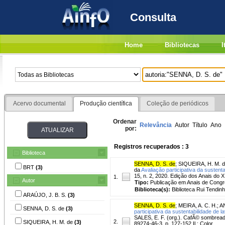
Consulta
Home
Bibliotecas
I
Acervo documental
Produção científica
Coleção de periódicos
Ordenar
Relevância
Autor
Título
Ano
por:
Registros recuperados : 3
Biblioteca
SENNA, D. S. de
;
SIQUEIRA, H. M. 
BRT
(3)
da
Avaliação participativa da sustent
15, n. 2, 2020. Edição dos Anais do 
1.
Autor
Tipo:
Publicação em Anais de Cong
Biblioteca(s):
Biblioteca Rui Tendinh
ARAÚJO, J. B. S.
(3)
SENNA, D. S. de
;
MEIRA, A. C. H.
;
A
SENNA, D. S. de
(3)
participativa da sustentabilidade de l
SALES, E. F. (org.). CafÃ© sombreado
2.
SIQUEIRA, H. M. de
(3)
89274-46-3. p. 127-152 Il.; Color.