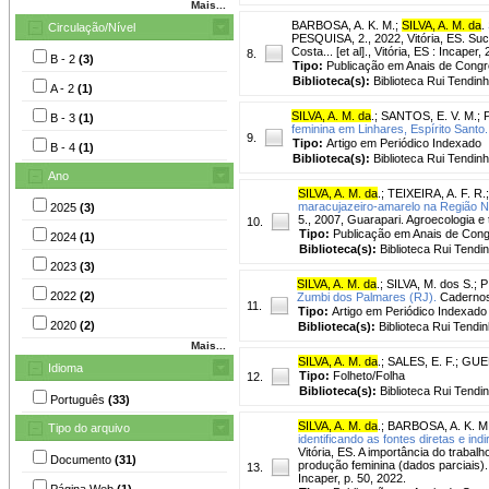
Mais...
BARBOSA, A. K. M.
;
SILVA, A. M. da
.
Circulação/Nível
PESQUISA, 2., 2022, Vitória, ES. Suc
Costa... [et al]., Vitória, ES : Incaper,
8.
B - 2
(3)
Tipo:
Publicação em Anais de Cong
Biblioteca(s):
Biblioteca Rui Tendinh
A - 2
(1)
SILVA, A. M. da
.
;
SANTOS, E. V. M.
;
B - 3
(1)
feminina em Linhares, Espírito Santo.
9.
Tipo:
Artigo em Periódico Indexado
B - 4
(1)
Biblioteca(s):
Biblioteca Rui Tendinh
Ano
SILVA, A. M. da
.
;
TEIXEIRA, A. F. R.
maracujazeiro-amarelo na Região No
2025
(3)
5., 2007, Guarapari. Agroecologia e 
10.
Tipo:
Publicação em Anais de Con
2024
(1)
Biblioteca(s):
Biblioteca Rui Tendi
2023
(3)
SILVA, A. M. da
.
;
SILVA, M. dos S.
;
P
2022
(2)
Zumbi dos Palmares (RJ).
Cadernos 
11.
Tipo:
Artigo em Periódico Indexado
2020
(2)
Biblioteca(s):
Biblioteca Rui Tendin
Mais...
SILVA, A. M. da
.
;
SALES, E. F.
;
GUEL
Idioma
Tipo:
Folheto/Folha
12.
Biblioteca(s):
Biblioteca Rui Tendi
Português
(33)
SILVA, A. M. da
.
;
BARBOSA, A. K. M
Tipo do arquivo
identificando as fontes diretas e in
Vitória, ES. A importância do trabalh
Documento
(31)
produção feminina (dados parciais). Ed
13.
Incaper, p. 50, 2022.
Página Web
(1)