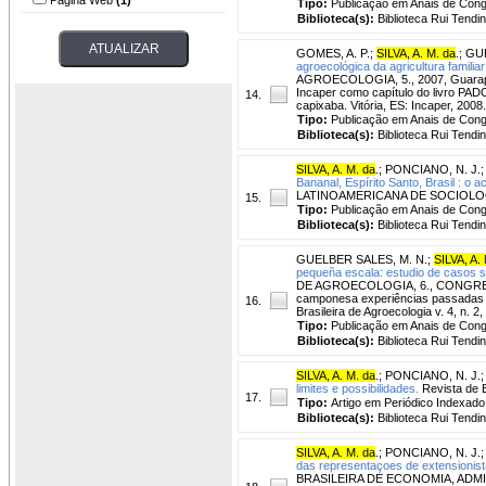
Tipo:
Publicação em Anais de Con
Biblioteca(s):
Biblioteca Rui Tendi
GOMES, A. P.
;
SILVA, A. M. da
.
;
GUE
agroecológica da agricultura familia
AGROECOLOGIA, 5., 2007, Guarapari.
Incaper como capítulo do livro PAD
14.
capixaba. Vitória, ES: Incaper, 2008.
Tipo:
Publicação em Anais de Con
Biblioteca(s):
Biblioteca Rui Tendi
SILVA, A. M. da
.
;
PONCIANO, N. J.
Bananal, Espírito Santo, Brasil : o a
LATINOAMERICANA DE SOCIOLOGÍA R
15.
Tipo:
Publicação em Anais de Con
Biblioteca(s):
Biblioteca Rui Tendi
GUELBER SALES, M. N.
;
SILVA, A.
pequeña escala: estudio de casos so
DE AGROECOLOGIA, 6., CONGRESSO
camponesa experiências passadas e 
16.
Brasileira de Agroecologia v. 4, n. 2,
Tipo:
Publicação em Anais de Con
Biblioteca(s):
Biblioteca Rui Tendi
SILVA, A. M. da
.
;
PONCIANO, N. J.
limites e possibilidades.
Revista de Ec
17.
Tipo:
Artigo em Periódico Indexado
Biblioteca(s):
Biblioteca Rui Tendi
SILVA, A. M. da
.
;
PONCIANO, N. J.
das representaçoes de extensionista
BRASILEIRA DE ECONOMIA, ADMINI