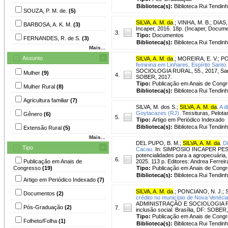
Biblioteca(s):
Biblioteca Rui Tendinh
SOUZA, P. M. de.
(5)
SILVA, A. M. da
.
;
VINHA, M. B.
;
DIAS,
BARBOSA, A. K. M.
(3)
Incaper, 2016. 18p. (Incaper, Docum
3.
Tipo:
Documentos
FERNANDES, R. de S.
(3)
Biblioteca(s):
Biblioteca Rui Tendin
Mais...
Assunto
SILVA, A. M. da
.
;
MOREIRA, E. V.
;
PO
feminina em Linhares, Espírito Santo.
SOCIOLOGIA RURAL, 55., 2017, Santa
Mulher
(9)
4.
SOBER, 2017.
Tipo:
Publicação em Anais de Cong
Mulher Rural
(8)
Biblioteca(s):
Biblioteca Rui Tendinh
Agricultura familiar
(7)
SILVA, M. dos S.
;
SILVA, A. M. da
.
A d
Goytacazes (RJ).
Tessituras, Pelotas,
Gênero
(6)
5.
Tipo:
Artigo em Periódico Indexado
Biblioteca(s):
Biblioteca Rui Tendinh
Extensão Rural
(5)
Mais...
DEL PUPO, B. M.
;
SILVA, A. M. da
.
Di
Tipo
Cacau.
In: SIMPOSIO INCAPER PESQUISA
potencialidades para a agropecuária, p
6.
Publicação em Anais de
2025. 113 p. Editores: Andrea Ferre
Congresso
(19)
Tipo:
Publicação em Anais de Cong
Biblioteca(s):
Biblioteca Rui Tendinh
Artigo em Periódico Indexado
(7)
SILVA, A. M. da
.
;
PONCIANO, N. J.
;
Documentos
(2)
crédito no município de Nova Venécia,
ADMINISTRAÇÃO E SOCIOLOGIA RURAL,
Pós-Graduação
(2)
7.
inclusão social. Brasília, DF: SOBER
Tipo:
Publicação em Anais de Cong
Folheto/Folha
(1)
Biblioteca(s):
Biblioteca Rui Tendinh