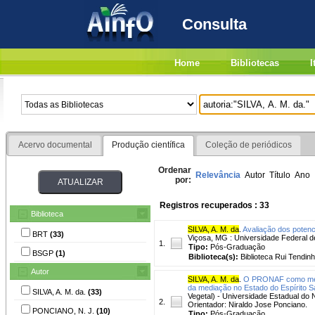
Consulta
Home
Bibliotecas
I
Acervo documental
Produção científica
Coleção de periódicos
Ordenar
Relevância
Autor
Título
Ano
por:
Registros recuperados : 33
Biblioteca
SILVA, A. M. da
.
Avaliação dos potenc
BRT
(33)
Viçosa, MG : Universidade Federal de 
1.
Tipo:
Pós-Graduação
BSGP
(1)
Biblioteca(s):
Biblioteca Rui Tendinh
Autor
SILVA, A. M. da
.
O PRONAF como meio 
da mediação no Estado do Espírito S
SILVA, A. M. da.
(33)
Vegetal) - Universidade Estadual do 
2.
Orientador: Niraldo Jose Ponciano.
PONCIANO, N. J.
(10)
Tipo:
Pós-Graduação