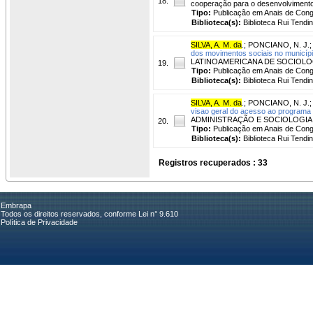
18.
cooperação para o desenvolvimento
Tipo:
Publicação em Anais de Con
Biblioteca(s):
Biblioteca Rui Tendi
SILVA, A. M. da
.
;
PONCIANO, N. J.
dos movimentos sociais no município
LATINOAMERICANA DE SOCIOLOGÍA R
19.
Tipo:
Publicação em Anais de Con
Biblioteca(s):
Biblioteca Rui Tendi
SILVA, A. M. da
.
;
PONCIANO, N. J.
visao geral do acesso ao programa n
ADMINISTRAÇÃO E SOCIOLOGIA RURAL
20.
Tipo:
Publicação em Anais de Con
Biblioteca(s):
Biblioteca Rui Tendi
Registros recuperados : 33
Embrapa
Todos os direitos reservados, conforme Lei n° 9.610
Política de Privacidade