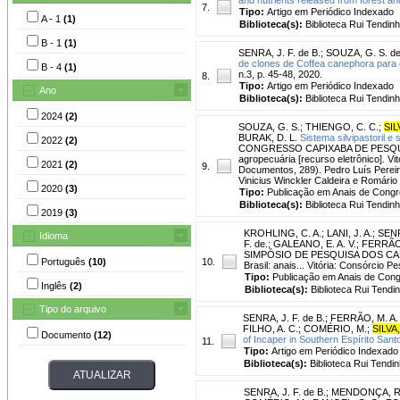
7.
Tipo:
Artigo em Periódico Indexado
A - 1
(1)
Biblioteca(s):
Biblioteca Rui Tendinh
B - 1
(1)
SENRA, J. F. de B.
;
SOUZA, G. S. de
de clones de Coffea canephora para 
B - 4
(1)
n.3, p. 45-48, 2020.
8.
Tipo:
Artigo em Periódico Indexado
Ano
Biblioteca(s):
Biblioteca Rui Tendinh
2024
(2)
SOUZA, G. S.
;
THIENGO, C. C.
;
SIL
BURAK, D. L.
Sistema silvipastoril 
2022
(2)
CONGRESSO CAPIXABA DE PESQUISA A
agropecuária [recurso eletrônico]. Vi
2021
(2)
9.
Documentos, 289). Pedro Luís Pereira
Vinicius Winckler Caldeira e Romário
2020
(3)
Tipo:
Publicação em Anais de Cong
Biblioteca(s):
Biblioteca Rui Tendinh
2019
(3)
KROHLING, C. A.
;
LANI, J. A.
;
SENR
Idioma
F. de.
;
GALEANO, E. A. V.
;
FERRÃO,
SIMPÓSIO DE PESQUISA DOS CAFÉS D
Português
(10)
10.
Brasil: anais... Vitória: Consórcio P
Tipo:
Publicação em Anais de Con
Inglês
(2)
Biblioteca(s):
Biblioteca Rui Tendi
Tipo do arquivo
SENRA, J. F. de B.
;
FERRÃO, M. A.
FILHO, A. C.
;
COMÉRIO, M.
;
SILVA,
Documento
(12)
of Incaper in Southern Espírito Sant
11.
Tipo:
Artigo em Periódico Indexado
Biblioteca(s):
Biblioteca Rui Tendin
SENRA, J. F. de B.
;
MENDONÇA, R. 