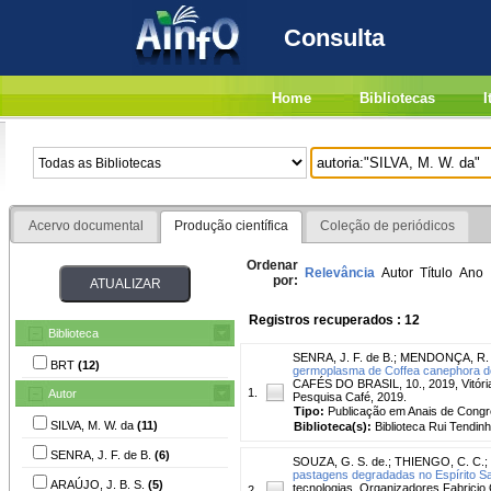
Consulta
Home
Bibliotecas
I
Acervo documental
Produção científica
Coleção de periódicos
Ordenar
Relevância
Autor
Título
Ano
por:
Registros recuperados : 12
Biblioteca
SENRA, J. F. de B.
;
MENDONÇA, R. 
BRT
(12)
germoplasma de Coffea canephora do 
CAFÉS DO BRASIL, 10., 2019, Vitória. 
1.
Autor
Pesquisa Café, 2019.
Tipo:
Publicação em Anais de Cong
SILVA, M. W. da
(11)
Biblioteca(s):
Biblioteca Rui Tendinh
SENRA, J. F. de B.
(6)
SOUZA, G. S. de.
;
THIENGO, C. C.
;
pastagens degradadas no Espírito Sa
ARAÚJO, J. B. S.
(5)
tecnologias. Organizadores Fabricio G
2.