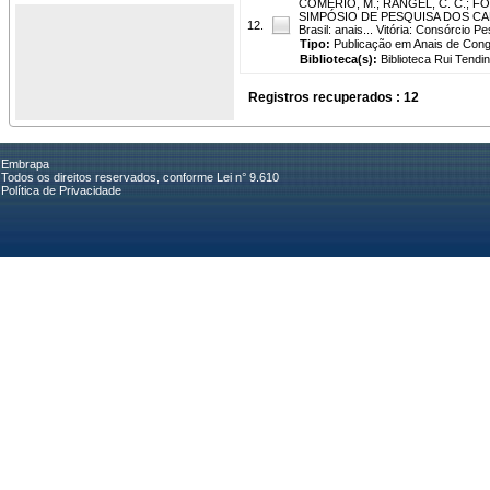
COMÉRIO, M.
;
RANGEL, C. C.
;
FOS
SIMPÓSIO DE PESQUISA DOS CAFÉS D
12.
Brasil: anais... Vitória: Consórcio P
Tipo:
Publicação em Anais de Con
Biblioteca(s):
Biblioteca Rui Tendi
Registros recuperados : 12
Embrapa
Todos os direitos reservados, conforme Lei n° 9.610
Política de Privacidade