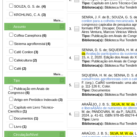
Tipo:
Capítulo em Livro Técnico-Cien
SOUZA, G. S. de.
(4)
Biblioteca(s):
Biblioteca Rui Tendinh
KROHLING, C. A.
(3)
SENRA, J. F. de B.
;
SOUZA, G. S. de
Mais...
conilon para a colheita mecanizada.
I
congresso capixaba de pesquisa agrop
Assunto
formato PDF. (Incaper, Documentos, 2
3.
Aires Ventura, Marcos Vinicius Winck
Coffea Canephora
(6)
Tipo:
Publicação em Anais de Cong
Biblioteca(s):
Biblioteca Rui Tendinh
Sistema agroflorestal
(4)
SENNA, D. S. de
;
SIQUEIRA, H. M. 
Café Conilon
(3)
da
Avaliação participativa da sustent
15, n. 2, 2020. Edição dos Anais do 
4.
Cafeicultura
(2)
Tipo:
Publicação em Anais de Cong
Biblioteca(s):
Biblioteca Rui Tendinh
Café
(2)
Mais...
SIQUEIRA, H. M. de
;
SENNA, D. S. 
consÃ³rcios agroflorestais com o cafe
Tipo
F. (org.). CafÃ© sombreado: uma abor
5.
p. 111-126 Il.; Color.
Publicação em Anais de
Tipo:
Documentos
Congresso
(6)
Biblioteca(s):
Biblioteca Rui Tendinh
Artigo em Periódico Indexado
(3)
ARAÃšJO, J. B. S.
;
SILVA, M. W. da
;
Capítulo em Livro Técnico-
e liberaÃ§Ã£o de nutrientes de difer
Científico
(1)
M. de; PANDOVAN, M. da P.; SALES, E.
6.
2024. p. 41-61. ISBN 978-85-89274-46-
Documentos
(1)
Tipo:
Livro
Biblioteca(s):
Biblioteca Rui Tendinh
Livro
(1)
ARAÚJO, J. B. S.
;
SILVA, M. W. da
;
L
Circulação/Nível
and nutrients released from forest an