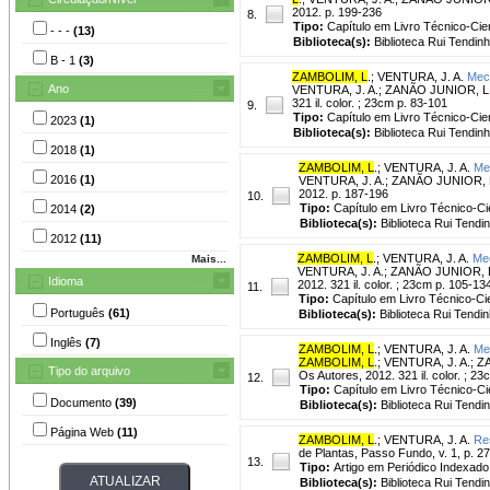
2012. p. 199-236
8.
Tipo:
Capítulo em Livro Técnico-Cien
- - -
(13)
Biblioteca(s):
Biblioteca Rui Tendinh
B - 1
(3)
ZAMBOLIM, L
.
;
VENTURA, J. A.
Meca
Ano
VENTURA, J. A.; ZANÃO JUNIOR, L. A.
321 il. color. ; 23cm p. 83-101
9.
Tipo:
Capítulo em Livro Técnico-Cien
2023
(1)
Biblioteca(s):
Biblioteca Rui Tendinh
2018
(1)
ZAMBOLIM, L
.
;
VENTURA, J. A.
Me
2016
(1)
VENTURA, J. A.; ZANÃO JUNIOR, L. A
2012. p. 187-196
10.
Tipo:
Capítulo em Livro Técnico-Cie
2014
(2)
Biblioteca(s):
Biblioteca Rui Tendi
2012
(11)
ZAMBOLIM, L
.
;
VENTURA, J. A.
Mec
Mais...
VENTURA, J. A.; ZANÃO JUNIOR, L. A
Idioma
2012. 321 il. color. ; 23cm p. 105-13
11.
Tipo:
Capítulo em Livro Técnico-Cie
Português
(61)
Biblioteca(s):
Biblioteca Rui Tendin
Inglês
(7)
ZAMBOLIM, L
.
;
VENTURA, J. A.
Me
ZAMBOLIM, L
.; VENTURA, J. A.; ZA
Tipo do arquivo
Os Autores, 2012. 321 il. color. ; 23
12.
Tipo:
Capítulo em Livro Técnico-Cie
Documento
(39)
Biblioteca(s):
Biblioteca Rui Tendi
Página Web
(11)
ZAMBOLIM, L
.
;
VENTURA, J. A.
Res
de Plantas, Passo Fundo, v. 1, p. 2
13.
Tipo:
Artigo em Periódico Indexado
Biblioteca(s):
Biblioteca Rui Tendi