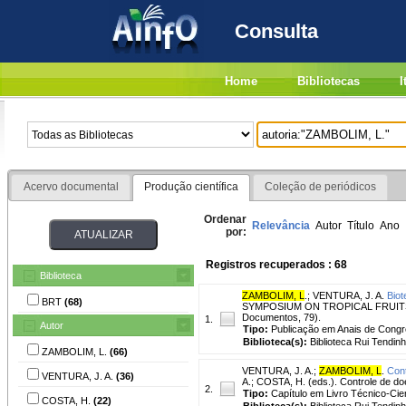
Consulta
Home
Bibliotecas
I
Acervo documental
Produção científica
Coleção de periódicos
Ordenar
Relevância
Autor
Título
Ano
por:
Registros recuperados : 68
Biblioteca
ZAMBOLIM, L
.
;
VENTURA, J. A.
Biot
BRT
(68)
SYMPOSIUM ON TROPICAL FRUITS, 1., 
Documentos, 79).
1.
Autor
Tipo:
Publicação em Anais de Cong
Biblioteca(s):
Biblioteca Rui Tendinh
ZAMBOLIM, L.
(66)
VENTURA, J. A.
;
ZAMBOLIM, L
.
Cont
VENTURA, J. A.
(36)
A.; COSTA, H. (eds.). Controle de doe
2.
Tipo:
Capítulo em Livro Técnico-Cien
COSTA, H.
(22)
Biblioteca(s):
Biblioteca Rui Tendinh