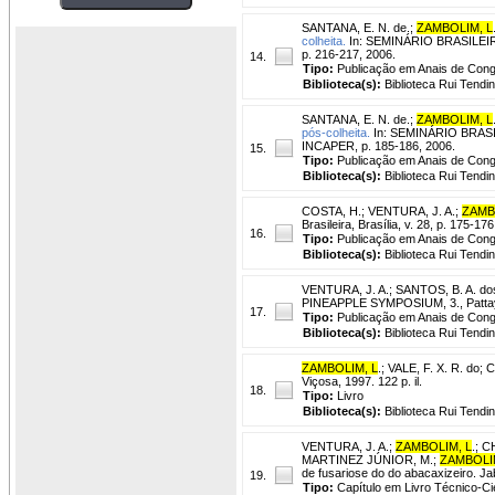
SANTANA, E. N. de.
;
ZAMBOLIM, L
colheita.
In: SEMINÁRIO BRASILEIRO
p. 216-217, 2006.
14.
Tipo:
Publicação em Anais de Con
Biblioteca(s):
Biblioteca Rui Tendi
SANTANA, E. N. de.
;
ZAMBOLIM, L
pós-colheita.
In: SEMINÁRIO BRASIL
INCAPER, p. 185-186, 2006.
15.
Tipo:
Publicação em Anais de Con
Biblioteca(s):
Biblioteca Rui Tendi
COSTA, H.
;
VENTURA, J. A.
;
ZAMB
Brasileira, Brasília, v. 28, p. 175-17
16.
Tipo:
Publicação em Anais de Con
Biblioteca(s):
Biblioteca Rui Tendi
VENTURA, J. A.
;
SANTOS, B. A. do
PINEAPPLE SYMPOSIUM, 3., Pattaya, 
17.
Tipo:
Publicação em Anais de Con
Biblioteca(s):
Biblioteca Rui Tendi
ZAMBOLIM, L
.
;
VALE, F. X. R. do
;
C
Viçosa, 1997. 122 p. il.
18.
Tipo:
Livro
Biblioteca(s):
Biblioteca Rui Tendi
VENTURA, J. A.
;
ZAMBOLIM, L
.
;
CH
MARTINEZ JÚNIOR, M.;
ZAMBOLI
de fusariose do do abacaxizeiro. J
19.
Tipo:
Capítulo em Livro Técnico-Cie