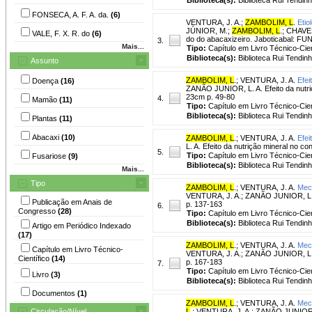
FONSECA, A. F. A. da.
(6)
VENTURA, J. A.
;
ZAMBOLIM, L
.
Etio
JÚNIOR, M.;
ZAMBOLIM, L
.; CHAVE
VALE, F. X. R. do
(6)
do do abacaxizeiro. Jaboticabal: FU
3.
Mais...
Tipo:
Capítulo em Livro Técnico-Cien
Biblioteca(s):
Biblioteca Rui Tendinh
Assunto
ZAMBOLIM, L
.
;
VENTURA, J. A.
Efei
Doença
(16)
ZANÃO JUNIOR, L. A. Efeito da nutriçã
23cm p. 49-80
4.
Mamão
(11)
Tipo:
Capítulo em Livro Técnico-Cien
Biblioteca(s):
Biblioteca Rui Tendinh
Plantas
(11)
Abacaxi
(10)
ZAMBOLIM, L
.
;
VENTURA, J. A.
Efei
L. A. Efeito da nutrição mineral no c
5.
Tipo:
Capítulo em Livro Técnico-Cien
Fusariose
(9)
Biblioteca(s):
Biblioteca Rui Tendinh
Mais...
Tipo
ZAMBOLIM, L
.
;
VENTURA, J. A.
Meca
VENTURA, J. A.; ZANÃO JUNIOR, L. A.
Publicação em Anais de
p. 137-163
6.
Congresso
(28)
Tipo:
Capítulo em Livro Técnico-Cien
Biblioteca(s):
Biblioteca Rui Tendinh
Artigo em Periódico Indexado
(17)
ZAMBOLIM, L
.
;
VENTURA, J. A.
Mec
Capítulo em Livro Técnico-
VENTURA, J. A.; ZANÃO JUNIOR, L. A.
Científico
(14)
p. 167-183
7.
Tipo:
Capítulo em Livro Técnico-Cien
Livro
(3)
Biblioteca(s):
Biblioteca Rui Tendinh
Documentos
(1)
ZAMBOLIM, L
.
;
VENTURA, J. A.
Meca
Circulação/Nível
L
.; VENTURA, J. A.; ZANÃO JUNIOR, L