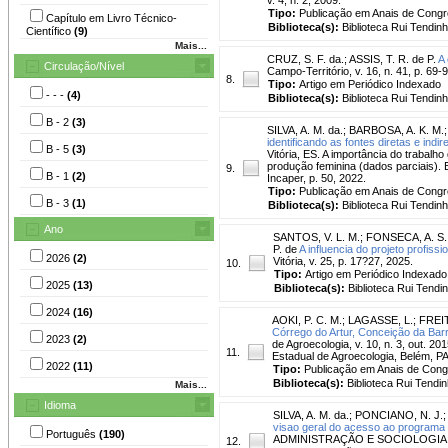
Tipo:
Publicação em Anais de Cong
Capítulo em Livro Técnico-
Biblioteca(s):
Biblioteca Rui Tendinh
Científico
(9)
Mais...
CRUZ, S. F. da.
;
ASSIS, T. R. de P.
A 
Circulação/Nível
Campo-Território, v. 16, n. 41, p. 69-
8.
Tipo:
Artigo em Periódico Indexado
- - -
(4)
Biblioteca(s):
Biblioteca Rui Tendinh
B - 2
(3)
SILVA, A. M. da.
;
BARBOSA, A. K. M.
identificando as fontes diretas e indi
B - 5
(3)
Vitória, ES. A importância do trabal
produção feminina (dados parciais). Edi
9.
B - 1
(2)
Incaper, p. 50, 2022.
Tipo:
Publicação em Anais de Cong
B - 3
(1)
Biblioteca(s):
Biblioteca Rui Tendinh
Ano
SANTOS, V. L. M.
;
FONSECA, A. S.
P. de
A influencia do projeto profi
2026
(2)
Vitória, v. 25, p. 17?27, 2025.
10.
Tipo:
Artigo em Periódico Indexado
2025
(13)
Biblioteca(s):
Biblioteca Rui Tendi
2024
(16)
AOKI, P. C. M.
;
LAGASSE, L.
;
FREIT
Córrego do Artur, Conceição da Barr
2023
(2)
de Agroecologia, v. 10, n. 3, out. 
11.
Estadual de Agroecologia, Belém, PA
2022
(11)
Tipo:
Publicação em Anais de Con
Biblioteca(s):
Biblioteca Rui Tendin
Mais...
Idioma
SILVA, A. M. da.
;
PONCIANO, N. J.
visao geral do acesso ao programa n
Português
(190)
ADMINISTRAÇÃO E SOCIOLOGIA RURAL
12.