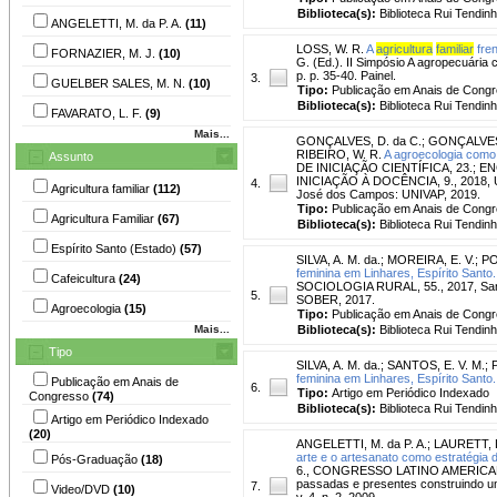
Biblioteca(s):
Biblioteca Rui Tendinh
ANGELETTI, M. da P. A.
(11)
LOSS, W. R.
A
agricultura
familiar
fren
FORNAZIER, M. J.
(10)
G. (Ed.). II Simpósio A agropecuária 
p. p. 35-40. Painel.
3.
GUELBER SALES, M. N.
(10)
Tipo:
Publicação em Anais de Cong
Biblioteca(s):
Biblioteca Rui Tendinh
FAVARATO, L. F.
(9)
Mais...
GONÇALVES, D. da C.
;
GONÇALVES,
RIBEIRO, W. R.
A agroecologia como
Assunto
DE INICIAÇÃO CIENTÍFICA, 23.
INICIAÇÃO À DOCÊNCIA, 9., 2018, Urba
4.
Agricultura familiar
(112)
José dos Campos: UNIVAP, 2019.
Tipo:
Publicação em Anais de Cong
Agricultura Familiar
(67)
Biblioteca(s):
Biblioteca Rui Tendinh
Espírito Santo (Estado)
(57)
SILVA, A. M. da.
;
MOREIRA, E. V.
;
PO
feminina em Linhares, Espírito Santo.
Cafeicultura
(24)
SOCIOLOGIA RURAL, 55., 2017, Santa
5.
SOBER, 2017.
Agroecologia
(15)
Tipo:
Publicação em Anais de Cong
Mais...
Biblioteca(s):
Biblioteca Rui Tendinh
Tipo
SILVA, A. M. da.
;
SANTOS, E. V. M.
;
feminina em Linhares, Espírito Santo.
Publicação em Anais de
6.
Tipo:
Artigo em Periódico Indexado
Congresso
(74)
Biblioteca(s):
Biblioteca Rui Tendinh
Artigo em Periódico Indexado
(20)
ANGELETTI, M. da P. A.
;
LAURETT, 
arte e o artesanato como estratégia 
Pós-Graduação
(18)
6., CONGRESSO LATINO AMERICANO
passadas e presentes construindo um 
7.
Video/DVD
(10)
v. 4, n. 2, 2009.