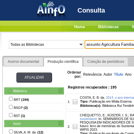
Consulta
Home
Bibliotecas
I
Acervo documental
Produção científica
Coleção de periódicos
Ordenar
Relevância
Autor
Título
Ano
por:
Registros recuperados : 195
Biblioteca
COSTA, E. B. da.
2014, o ano intern
BRT
(194)
Tipo:
Publicação em Mídia Externa
1.
Biblioteca(s):
Biblioteca Rui Tendinh
BSGP
(2)
CHEQUETTO, E.
;
KÜSTER, I. S.
;
RA
BST
(1)
sustentavel.
In: SEMINÁRIOS DE S
PESQUISA EM INDICADORES DE SUS
Autor
futuro: livro de memórias do Sustent
2.
WIPIS 2023.
SILVA, A. M. da.
(12)
Tipo:
Publicação em Anais de Cong