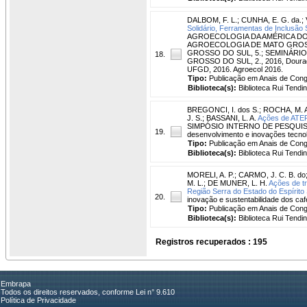
DALBOM, F. L.
;
CUNHA, E. G. da.
;
Solidário, Ferramentas de Inclusão 
AGROECOLOGIA DA AMÉRICA DO 
AGROECOLOGIA DE MATO GROS
GROSSO DO SUL, 5.; SEMINÁR
18.
GROSSO DO SUL, 2., 2016, Dourados
UFGD, 2016. Agroecol 2016.
Tipo:
Publicação em Anais de Con
Biblioteca(s):
Biblioteca Rui Tendi
BREGONCI, I. dos S.
;
ROCHA, M. A
J. S.
;
BASSANI, L. A.
Ações de ATER
SIMPÓSIO INTERNO DE PESQUISA, 
19.
desenvolvimento e inovações tecnoló
Tipo:
Publicação em Anais de Con
Biblioteca(s):
Biblioteca Rui Tendi
MORELI, A. P.
;
CARMO, J. C. B. do
M. L.
;
DE MUNER, L. H.
Ações de tr
Região Serra do Estado do Espírito 
20.
inovação e sustentabilidade dos café
Tipo:
Publicação em Anais de Con
Biblioteca(s):
Biblioteca Rui Tendi
Registros recuperados : 195
Embrapa
Todos os direitos reservados, conforme Lei n° 9.610
Política de Privacidade