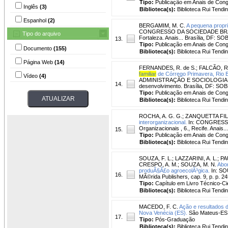
Tipo:
Publicação em Anais de Con
Inglês
(3)
Biblioteca(s):
Biblioteca Rui Tendi
Espanhol
(2)
BERGAMIM, M. C.
A pequena propri
CONGRESSO DA SOCIEDADE BRAS
Tipo do arquivo
Fortaleza. Anais... Brasília, DF: S
13.
Tipo:
Publicação em Anais de Con
Documento
(155)
Biblioteca(s):
Biblioteca Rui Tendi
Página Web
(14)
FERNANDES, R. de S.
;
FALCÃO, R.
familiar
de Córrego Primavera, Rio B
Vídeo
(4)
ADMINISTRAÇÃO E SOCIOLOGIA RURA
14.
desenvolvimento. Brasília, DF: SO
Tipo:
Publicação em Anais de Con
Biblioteca(s):
Biblioteca Rui Tendi
ROCHA, A. G. G.
;
ZANQUETTA FIL
interorganizacional.
In: CONGRESSO
Organizacionais , 6., Recife. Anais
15.
Tipo:
Publicação em Anais de Con
Biblioteca(s):
Biblioteca Rui Tendi
SOUZA, F. L.
;
LAZZARINI, A. L.
;
PA
CRESPO, A. M.
;
SOUZA, M. N.
Abo
produÃ§Ã£o agroecolÃ³gica.
In: SO
16.
MÃ©rida Publishers, cap. 9, p. p. 2
Tipo:
Capítulo em Livro Técnico-Cie
Biblioteca(s):
Biblioteca Rui Tendi
MACEDO, F. C.
Ação e resultados 
Nova Venécia (ES).
São Mateus-ES :
17.
Tipo:
Pós-Graduação
Biblioteca(s):
Biblioteca Rui Tendi