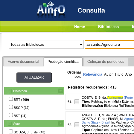
Consulta
Home
Bibliotecas
I
Acervo documental
Produção científica
Coleção de periódicos
Ordenar
Relevância
Autor
Título
Ano
por:
Registros recuperados : 413
Biblioteca
COSTA, E. B. da.
Agricultura
(Forte 
BRT
(409)
Tipo:
Publicação em Mídia Externa
61.
Biblioteca(s):
Biblioteca Rui Tendi
BSGP
(12)
ANGELETTI, M. da P. A.
;
WALTHER,
BST
(11)
COSTA, A. F. da.
;
PIASSI, M.
Agroec
Santo State - Brazil.
In: Pacheco, C
Autor
62.
AgroecolÃƒÂ³gicos: o avanÃƒÂ§o da c
Tipo:
Capítulo em Livro Técnico-Cie
SOUZA, J. L. de.
(43)
Biblioteca(s):
Biblioteca Rui Tendi