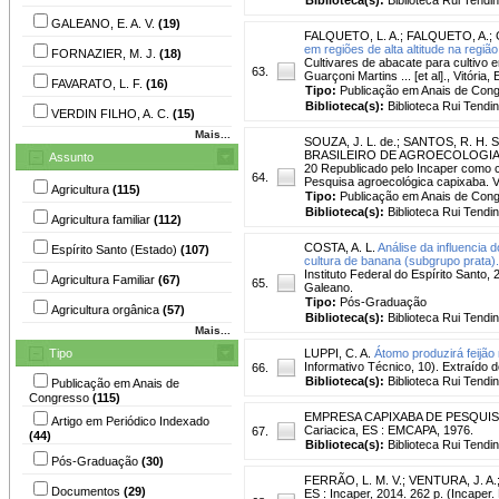
GALEANO, E. A. V.
(19)
FALQUETO, L. A.
;
FALQUETO, A.
;
em regiões de alta altitude na regi
FORNAZIER, M. J.
(18)
Cultivares de abacate para cultivo e
63.
Guarçoni Martins ... [et al]., Vitória,
FAVARATO, L. F.
(16)
Tipo:
Publicação em Anais de Con
Biblioteca(s):
Biblioteca Rui Tendi
VERDIN FILHO, A. C.
(15)
Mais...
SOUZA, J. L. de.
;
SANTOS, R. H. S
BRASILEIRO DE AGROECOLOGIA, 5., 2
Assunto
20 Republicado pelo Incaper como c
64.
Pesquisa agroecológica capixaba. Vi
Agricultura
(115)
Tipo:
Publicação em Anais de Con
Biblioteca(s):
Biblioteca Rui Tendi
Agricultura familiar
(112)
COSTA, A. L.
Análise da influencia 
Espírito Santo (Estado)
(107)
cultura de banana (subgrupo prata).
Instituto Federal do Espírito Santo,
Agricultura Familiar
(67)
65.
Galeano.
Tipo:
Pós-Graduação
Agricultura orgânica
(57)
Biblioteca(s):
Biblioteca Rui Tendi
Mais...
Tipo
LUPPI, C. A.
Átomo produzirá feijão 
Informativo Técnico, 10). Extraído d
66.
Biblioteca(s):
Biblioteca Rui Tendi
Publicação em Anais de
Congresso
(115)
EMPRESA CAPIXABA DE PESQUI
Artigo em Periódico Indexado
Cariacica, ES : EMCAPA, 1976.
67.
(44)
Biblioteca(s):
Biblioteca Rui Tendi
Pós-Graduação
(30)
FERRÃO, L. M. V.
;
VENTURA, J. A.
Documentos
(29)
ES : Incaper, 2014. 262 p. (Incaper