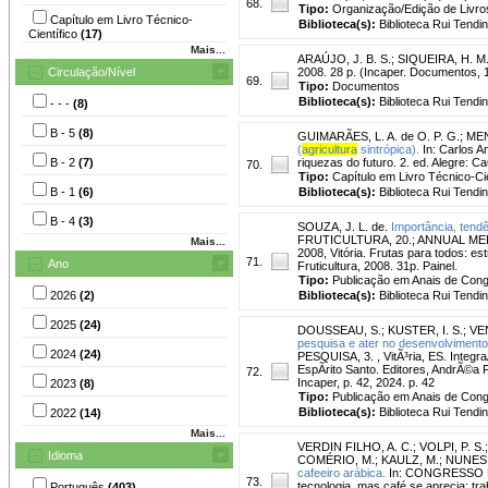
68.
Tipo:
Organização/Edição de Livro
Capítulo em Livro Técnico-
Biblioteca(s):
Biblioteca Rui Tendi
Científico
(17)
Mais...
ARAÚJO, J. B. S.
;
SIQUEIRA, H. M.
Circulação/Nível
2008. 28 p. (Incaper. Documentos, 
69.
Tipo:
Documentos
Biblioteca(s):
Biblioteca Rui Tendi
- - -
(8)
B - 5
(8)
GUIMARÃES, L. A. de O. P. G.
;
MEN
(
agricultura
sintrópica).
In: Carlos A
B - 2
(7)
riquezas do futuro. 2. ed. Alegre: C
70.
Tipo:
Capítulo em Livro Técnico-Cie
B - 1
(6)
Biblioteca(s):
Biblioteca Rui Tendi
B - 4
(3)
SOUZA, J. L. de.
Importância, tendê
FRUTICULTURA, 20.; ANNUAL M
Mais...
2008, Vitória. Frutas para todos: es
71.
Ano
Fruticultura, 2008. 31p. Painel.
Tipo:
Publicação em Anais de Con
2026
(2)
Biblioteca(s):
Biblioteca Rui Tendi
2025
(24)
DOUSSEAU, S.
;
KUSTER, I. S.
;
VEN
pesquisa e ater no desenvolvimento 
2024
(24)
PESQUISA, 3. , VitÃ³ria, ES. Integ
EspÃ­rito Santo. Editores, AndrÃ©a 
72.
Incaper, p. 42, 2024. p. 42
2023
(8)
Tipo:
Publicação em Anais de Con
Biblioteca(s):
Biblioteca Rui Tendi
2022
(14)
Mais...
VERDIN FILHO, A. C.
;
VOLPI, P. S.
Idioma
COMÉRIO, M.
;
KAULZ, M.
;
NUNES,
cafeeiro arábica.
In: CONGRESSO B
73.
tecnologia, mas café se aprecia: t
Português
(403)