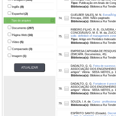
Tipo:
Publicação em Anais de Con
Biblioteca(s):
Biblioteca Rui Tendi
Inglês
(8)
Espanhol
(2)
GUELBER SALES, M. N.
EstratÃ©g
Emcapa, 2000. NÃ£o paginado.
74.
Tipo do arquivo
Biblioteca(s):
Biblioteca Rui Tendi
Documento
(297)
RIBEIRO FILHO, R. B.
;
OLIVEIRA, C
CONCEIÃ‡ÃƒO, M. E. M. da
;
ZUCO
Página Web
(16)
soils: definition of management zone
75.
Tipo:
Artigo em Periódico Indexado
Vídeo
(5)
Biblioteca(s):
Biblioteca Rui Tendi
Compactado
(3)
EMPRESA CAPIXABA DE PESQUI
(EMCAPA. Documentos, 45).
76.
Imagem
(1)
Biblioteca(s):
Biblioteca Rui Tendi
DADALTO, G. G.
Feira de sucesso.
ASSOCIAÇÃO DOS ENGENHEIROS FL
77.
artigos". Vitória : SEEA / AEFES, p.
Biblioteca(s):
Biblioteca Rui Tendi
DADALTO, G. G.
Fortalecer é preci
ASSOCIAÇÃO DOS ENGENHEIROS FL
78.
artigos". Vitória : SEEA / AEFES, p.
Biblioteca(s):
Biblioteca Rui Tendi
SOUZA, I. A. de.
Curso : profissiona
79.
Biblioteca(s):
Biblioteca Rui Tendi
ESPÍRITO SANTO (Estado).
Decret