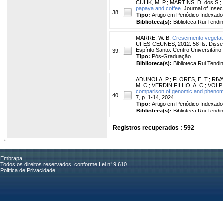
CULIK, M. P.
;
MARTINS, D. dos S.
;
papaya and coffee.
Journal of Insect
38.
Tipo:
Artigo em Periódico Indexado
Biblioteca(s):
Biblioteca Rui Tendi
MARRE, W. B.
Crescimento vegetati
UFES-CEUNES, 2012. 58 fls. Dissert
Espírito Santo. Centro Universitári
39.
Tipo:
Pós-Graduação
Biblioteca(s):
Biblioteca Rui Tendi
ADUNOLA, P.
;
FLORES, E. T.
;
RIVA
M. C.
;
VERDIN FILHO, A. C.
;
VOLPI,
comparison of genomic and phenomic 
40.
7, p. 1-14, 2024
Tipo:
Artigo em Periódico Indexado
Biblioteca(s):
Biblioteca Rui Tendi
Registros recuperados : 592
Embrapa
Todos os direitos reservados, conforme Lei n° 9.610
Política de Privacidade