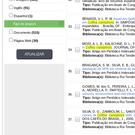
climáticas: livro de resumos expan
Tipo:
Publicação em Anais de Con
Inglês
(91)
Biblioteca(s):
Biblioteca Rui Tendi
Espanhol
(1)
BENASSI, V. L. R. M.
Aspectos biol
em
Coffea
canephora
.
In: SIMPÓSI
Tipo do arquivo
expandidos... Brasília, DF : Embrap
33.
Tipo:
Publicação em Anais de Con
Documento
(515)
Biblioteca(s):
Biblioteca Rui Tendi
Página Web
(30)
MORI, A. L. B.
;
KALSCHNE, D. L.
;
F
in
Coffea
canephora
.
JOURNAL OF F
34.
Tipo:
Artigo em Periódico Indexado
Biblioteca(s):
Biblioteca Rui Tendi
BRAGANÇA, S. M.
;
SILVA, E. B.
;
GU
adubação de NPK em sistema de pl
35.
Tipo:
Artigo em Periódico Indexado
Biblioteca(s):
Biblioteca Rui Tendi
GOMES, W. dos S.
;
PEREIRA, L. L.
A.
;
MORELI, A. P.
;
PARTELLI, F. L.
sensory assessment and mid-infrar
36.
Tipo:
Artigo em Periódico Indexado
Biblioteca(s):
Biblioteca Rui Tendi
SILVA, D. G.
;
ZAMBOLIM, L.
;
SAKIY
clones de
Coffea
.
canephora
VAR. co
DOS CAFÉS DO BRASIL, 1., 2000, 
37.
Tipo:
Publicação em Anais de Con
Biblioteca(s):
Biblioteca Rui Tendi