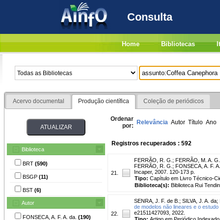
Consulta
Home
Bibliotecas
I
Acervo documental
Produção científica
Coleção de periódicos
Ordenar
Relevância
Autor
Título
Ano
por:
Registros recuperados : 592
Biblioteca
FERRÃO, R. G.
;
FERRÃO, M. A. G.
BRT
(590)
FERRÃO, R. G.; FONSECA, A. F. A. 
Incaper, 2007. 120-173 p.
21.
BSGP
(11)
Tipo:
Capítulo em Livro Técnico-Cie
Biblioteca(s):
Biblioteca Rui Tendi
BST
(6)
SENRA, J. F. de B.
;
SILVA, J. A. da
;
Autor
de modelos não lineares e o estudo 
e21511427093, 2022.
22.
FONSECA, A. F. A. da.
(190)
Tipo:
Artigo em Periódico Indexado