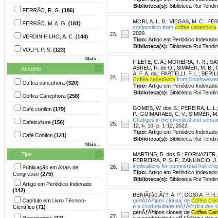
Biblioteca(s):
Biblioteca Rui Tendi
FERRÃO, R. G.
(186)
MORI, A. L. B.
;
VIEGAS, M. C.
;
FER
FERRÃO, M. A. G.
(181)
composition from
coffea
canephora
2020.
23.
VERDIN FILHO, A. C.
(144)
Tipo:
Artigo em Periódico Indexado
Biblioteca(s):
Biblioteca Rui Tendi
VOLPI, P. S.
(123)
Mais...
FILETE, C. A.
;
MOREIRA, T. R.
;
SAN
ABREU, R. de O.
;
SIMMER, M. B.
;
Assunto
A. F. A. da.
;
PARTELLI, F. L.
;
BERILLI
24.
Coffea
canephora
from Southwestern
Coffea canephora
(320)
Tipo:
Artigo em Periódico Indexado
Biblioteca(s):
Biblioteca Rui Tendi
Coffea Canephora
(258)
GOMES, W. dos S.
;
PEREIRA, L. L.
Café conilon
(179)
P.
;
GUIMARAES, C. V.
;
SIMMER, M.
Changes in the chemical and sensory
Cafeicultura
(156)
25.
12, n. 10, p. 1-12, 2022.
Tipo:
Artigo em Periódico Indexado
Café Conilon
(121)
Biblioteca(s):
Biblioteca Rui Tendi
Mais...
Tipo
MARTINS, D. dos S.
;
FORNAZIER, 
FERREIRA, P. S. F.
;
ZANUNCIO, J.
implications for commercial fruit c
26.
Publicação em Anais de
Tipo:
Artigo em Periódico Indexado
Congresso
(275)
Biblioteca(s):
Biblioteca Rui Tendi
Artigo em Periódico Indexado
(142)
BENIÃƒâ€¡Ãƒ?, A. P.
;
COSTA, P. R.
Capítulo em Livro Técnico-
genÃƒÂ³tipos clonais de
Coffea
Can
e a condutividade elÃƒÂ©trica das 
Científico
(71)
genÃƒÂ³tipos clonais de
Coffea
Can
27.
Documentos
(13)
e a condutividade elÃƒÂ©trica das 