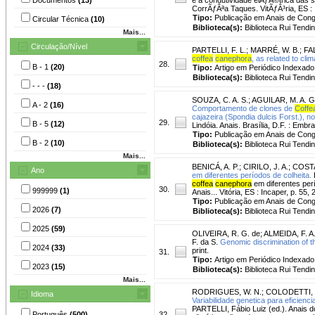
CorrÃƒÂªa Taques. VitÃƒÂ³ria, ES : I
Tipo:
Publicação em Anais de Con
Circular Técnica
(10)
Biblioteca(s):
Biblioteca Rui Tendi
Mais...
Circulação/Nível
PARTELLI, F. L.
;
MARRÉ, W. B.
;
FA
coffea
canephora
, as related to clim
28.
B - 1
(20)
Tipo:
Artigo em Periódico Indexado
Biblioteca(s):
Biblioteca Rui Tendi
- - -
(18)
SOUZA, C. A. S.
;
AGUILAR, M. A. G
A - 2
(16)
Comportamento de clones de
Coffe
cajazeira (Spondia dulcis Forst.), n
29.
B - 5
(12)
Lindóia. Anais. Brasília, D.F. : Embr
Tipo:
Publicação em Anais de Con
B - 2
(10)
Biblioteca(s):
Biblioteca Rui Tendi
Mais...
BENICÁ, A. P.
;
CIRILO, J. A.
;
COSTA
Ano
em diferentes períodos de colheita.
coffea
canephora
em diferentes perío
30.
999999
(1)
Anais... Vitória, ES : Incaper, p. 55, 
Tipo:
Publicação em Anais de Con
2026
(7)
Biblioteca(s):
Biblioteca Rui Tendi
2025
(59)
OLIVEIRA, R. G. de
;
ALMEIDA, F. A.
F. da S.
Genomic discrimination of t
2024
(33)
print.
31.
Tipo:
Artigo em Periódico Indexado
2023
(15)
Biblioteca(s):
Biblioteca Rui Tendi
Mais...
RODRIGUES, W. N.
;
COLODETTI, T
Idioma
Variabilidade genetica para eficien
PARTELLI, Fábio Luiz (ed.). Anais 
Português
(500)
32.