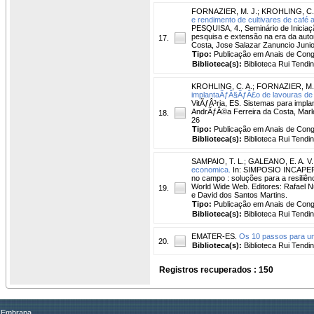
FORNAZIER, M. J.
;
KROHLING, C.
e rendimento de cultivares de café 
PESQUISA, 4., Seminário de Iniciação
pesquisa e extensão na era da automaç
17.
Costa, Jose Salazar Zanuncio Juni
Tipo:
Publicação em Anais de Con
Biblioteca(s):
Biblioteca Rui Tendi
KROHLING, C. A.
;
FORNAZIER, M.
implantaÃƒÂ§ÃƒÂ£o de lavouras de 
VitÃƒÂ³ria, ES. Sistemas para impl
AndrÃƒÂ©a Ferreira da Costa, Marlon
18.
26
Tipo:
Publicação em Anais de Con
Biblioteca(s):
Biblioteca Rui Tendi
SAMPAIO, T. L.
;
GALEANO, E. A. V.
economica.
In: SIMPOSIO INCAPER PE
no campo : soluções para a resiliên
World Wide Web. Editores: Rafael N
19.
e David dos Santos Martins.
Tipo:
Publicação em Anais de Con
Biblioteca(s):
Biblioteca Rui Tendi
EMATER-ES.
Os 10 passos para u
20.
Biblioteca(s):
Biblioteca Rui Tendi
Registros recuperados : 150
Embrapa