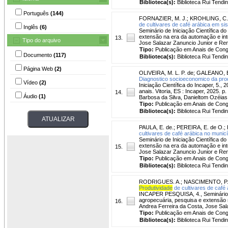
Biblioteca(s):
Biblioteca Rui Tendi
Português
(144)
FORNAZIER, M. J.
;
KROHLING, C.
de cultivares de café arábica em sis
Inglês
(6)
Seminário de Iniciação Científica do
extensão na era da automação e inteli
13.
Tipo do arquivo
Jose Salazar Zanuncio Junior e Re
Tipo:
Publicação em Anais de Con
Documento
(117)
Biblioteca(s):
Biblioteca Rui Tendi
Página Web
(2)
OLIVEIRA, M. L. P. de
;
GALEANO, E.
Diagnostico socioeconomico da prod
Vídeo
(2)
Iniciação Científica do Incaper, 5.,
anais. Vitoria, ES : Incaper, 2025.
14.
Áudio
(1)
Barbosa da Silva, Danieltom Ozéia
Tipo:
Publicação em Anais de Con
Biblioteca(s):
Biblioteca Rui Tendi
PAULA, E. de.
;
PEREIRA, E. de O.
;
cultivares de café arábica no munic
Seminário de Iniciação Científica do
extensão na era da automação e inteli
15.
Jose Salazar Zanuncio Junior e Re
Tipo:
Publicação em Anais de Con
Biblioteca(s):
Biblioteca Rui Tendi
RODRIGUES. A.
;
NASCIMENTO, P. 
Produtividade
de cultivares de café 
INCAPER PESQUISA, 4., Seminário de 
agropecuária, pesquisa e extensão na 
16.
Andrea Ferreira da Costa, Jose Sal
Tipo:
Publicação em Anais de Con
Biblioteca(s):
Biblioteca Rui Tendi