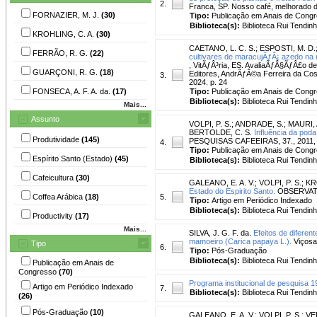
2.
Franca, SP. Nosso café, melhorado de
FORNAZIER, M. J.
(30)
Tipo:
Publicação em Anais de Cong
Biblioteca(s):
Biblioteca Rui Tendinh
KROHLING, C. A.
(30)
CAETANO, L. C. S.
;
ESPOSTI, M. D.
FERRÃO, R. G.
(22)
cultivares de maracujÃƒÂ¡ azedo na 
, VitÃƒÂ³ria, ES. AvaliaÃƒÂ§ÃƒÂ£o de
GUARÇONI, R. G.
(18)
Editores, AndrÃƒÂ©a Ferreira da Cost
3.
2024. p. 24
FONSECA, A. F. A. da.
(17)
Tipo:
Publicação em Anais de Cong
Biblioteca(s):
Biblioteca Rui Tendinh
Mais...
Assunto
VOLPI, P. S.
;
ANDRADE, S.
;
MAURI, 
BERTOLDE, C. S.
Influência da poda
Produtividade
(145)
PESQUISAS CAFEEIRAS, 37., 2011, P
4.
Tipo:
Publicação em Anais de Cong
Espírito Santo (Estado)
(45)
Biblioteca(s):
Biblioteca Rui Tendinh
Cafeicultura
(30)
GALEANO, E. A. V.
;
VOLPI, P. S.
;
KR
Estado do Espirito Santo.
OBSERVATÓR
Coffea Arábica
(18)
5.
Tipo:
Artigo em Periódico Indexado
Biblioteca(s):
Biblioteca Rui Tendinh
Productivity
(17)
Mais...
SILVA, J. G. F. da.
Efeitos de diferen
mamoeiro (Carica papaya L.).
Viçosa-
Tipo
6.
Tipo:
Pós-Graduação
Biblioteca(s):
Biblioteca Rui Tendinh
Publicação em Anais de
Congresso
(70)
Programa institucional de pesquisa 1
Artigo em Periódico Indexado
7.
Biblioteca(s):
Biblioteca Rui Tendinh
(26)
Pós-Graduação
(10)
GALEANO, E. A. V.
;
VOLPI, P. S.
;
VE