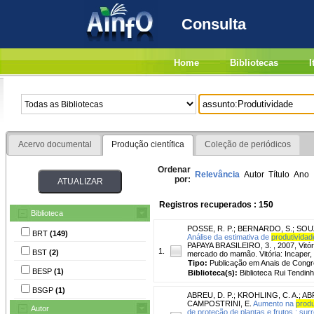
Consulta
Home
Bibliotecas
I
Acervo documental
Produção científica
Coleção de periódicos
Ordenar
Relevância
Autor
Título
Ano
por:
Registros recuperados : 150
Biblioteca
POSSE, R. P.
;
BERNARDO, S.
;
SOUZ
BRT
(149)
Análise da estimativa de
produtividad
PAPAYA BRASILEIRO, 3. , 2007, Vitór
1.
BST
(2)
mercado do mamão. Vitória: Incaper,
Tipo:
Publicação em Anais de Cong
BESP
(1)
Biblioteca(s):
Biblioteca Rui Tendinh
BSGP
(1)
ABREU, D. P.
;
KROHLING, C. A.
;
ABR
CAMPOSTRINI, E.
Aumento na
produ
Autor
de proteção de plantas e frutos : su