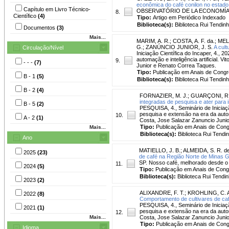
econômica do café conilon no estado
Capítulo em Livro Técnico-
OBSERVATÓRIO DE LA ECONOMÍA LATI
8.
Científico
(4)
Tipo:
Artigo em Periódico Indexado
Biblioteca(s):
Biblioteca Rui Tendinh
Documentos
(3)
Mais...
MARIM, A. R.
;
COSTA, A. F. da.
;
MELO
G.
;
ZANÚNCIO JUNIOR, J. S.
A cul
Circulação/Nível
Iniciação Científica do Incaper, 4., 
automação e inteligência artificial. V
9.
- - -
(7)
Junior e Renato Correa Taques.
Tipo:
Publicação em Anais de Cong
B - 1
(5)
Biblioteca(s):
Biblioteca Rui Tendinh
B - 2
(4)
FORNAZIER, M. J.
;
GUARÇONI, R.
integradas de pesquisa e ater para i
B - 5
(2)
PESQUISA, 4., Seminário de Iniciação
pesquisa e extensão na era da automaç
10.
A - 2
(1)
Costa, Jose Salazar Zanuncio Juni
Tipo:
Publicação em Anais de Con
Mais...
Biblioteca(s):
Biblioteca Rui Tendi
Ano
MATIELLO, J. B.
;
ALMEIDA, S. R. d
2025
(23)
de café na Região Norte de Minas G
SP. Nosso café, melhorado desde o p
11.
2024
(5)
Tipo:
Publicação em Anais de Con
Biblioteca(s):
Biblioteca Rui Tendin
2023
(2)
ALIXANDRE, F. T.
;
KROHLING, C. 
2022
(8)
Comportamento de cultivares de café
PESQUISA, 4., Seminário de Iniciação
2021
(1)
pesquisa e extensão na era da automaç
12.
Mais...
Costa, Jose Salazar Zanuncio Juni
Tipo:
Publicação em Anais de Con
Idioma