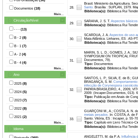
Brasil. Ministerio da Agricultura. Se
Santo.
Brasília : SUPLAN, 1979. Map
28.
Documentos
(18)
Biblioteca(s):
Biblioteca Rui Tendi
Mais...
Circulação/Nível
SARAIVA, J. S. T.
Aspectos básicos
29.
Biblioteca(s):
Biblioteca Rui Tendi
- - -
(13)
SCARDUA, J. A.
Aspectos do uso ag
B - 2
(8)
Mata Atlântica. Linhares, ES : AS-PT
30.
Biblioteca(s):
Biblioteca Rui Tendi
B - 1
(7)
MARIN, S. L. D.
;
GOMES, J. A.
;
SIL
A - 2
(4)
SYMPOSIUM ON TROPICAL FRUITS, 1.
Documentos, 79).
31.
B - 4
(4)
Tipo:
Documentos
Biblioteca(s):
Biblioteca Rui Tendi
Mais...
Ano
SANTOS, L. P.
;
SILVA, E. de B.
;
GUE
BRAGANÇA, S. M.
Comportamento di
2025
(8)
infecção de Corynespora cassiicola
PAPAYA BRASILEIRO, 4., 2009, VITÓR
32.
2024
(5)
2009. (Incaper.Documentos, 013). 6
Tipo:
Publicação em Anais de Con
2023
(7)
Biblioteca(s):
Biblioteca Rui Tendi
2022
(8)
GUARÇONI M., A.
;
COSTA, A. N. da
metais pesados.
In: COSTA, A. de F.
2021
(2)
Santo. Vitória, ES : Incaper, p. 55-7
33.
Tipo:
Capítulo em Livro Técnico-Cie
Mais...
Biblioteca(s):
Biblioteca Rui Tendi
Idioma
ANGELETTI, M. da P. A.
Influência
Português
(365)