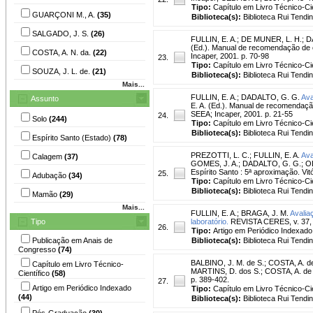
Tipo:
Capítulo em Livro Técnico-Cie
GUARÇONI M., A.
(35)
Biblioteca(s):
Biblioteca Rui Tendi
SALGADO, J. S.
(26)
FULLIN, E. A.
;
DE MUNER, L. H.
;
D
(Ed.). Manual de recomendação de c
COSTA, A. N. da.
(22)
Incaper, 2001. p. 70-98
23.
Tipo:
Capítulo em Livro Técnico-Cie
SOUZA, J. L. de.
(21)
Biblioteca(s):
Biblioteca Rui Tendi
Mais...
FULLIN, E. A.
;
DADALTO, G. G.
Ava
Assunto
E. A. (Ed.). Manual de recomendação
SEEA; Incaper, 2001. p. 21-55
24.
Solo
(244)
Tipo:
Capítulo em Livro Técnico-Cie
Biblioteca(s):
Biblioteca Rui Tendi
Espírito Santo (Estado)
(78)
PREZOTTI, L. C.
;
FULLIN, E. A.
Ava
Calagem
(37)
GOMES, J. A.; DADALTO, G. G.; OL
Espírito Santo : 5ª aproximação. Vi
25.
Adubação
(34)
Tipo:
Capítulo em Livro Técnico-Cie
Biblioteca(s):
Biblioteca Rui Tendi
Mamão
(29)
Mais...
FULLIN, E. A.
;
BRAGA, J. M.
Avalia
Tipo
laboratório.
REVISTA CERES, v. 37, 
26.
Tipo:
Artigo em Periódico Indexado
Publicação em Anais de
Biblioteca(s):
Biblioteca Rui Tendi
Congresso
(74)
BALBINO, J. M. de S.
;
COSTA, A. de
Capítulo em Livro Técnico-
MARTINS, D. dos S.; COSTA, A. de F.
Científico
(58)
p. 389-402.
27.
Artigo em Periódico Indexado
Tipo:
Capítulo em Livro Técnico-Cie
(44)
Biblioteca(s):
Biblioteca Rui Tendi
Pós-Graduação
(30)