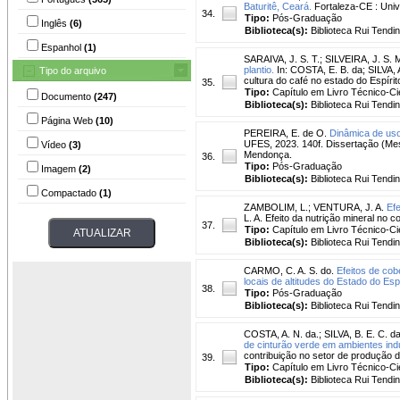
Baturitê, Ceará.
Fortaleza-CE : Univ
34.
Tipo:
Pós-Graduação
Inglês
(6)
Biblioteca(s):
Biblioteca Rui Tendi
Espanhol
(1)
SARAIVA, J. S. T.
;
SILVEIRA, J. S. 
plantio.
In: COSTA, E. B. da; SILVA,
Tipo do arquivo
cultura do café no estado do Espírito
35.
Tipo:
Capítulo em Livro Técnico-Cie
Documento
(247)
Biblioteca(s):
Biblioteca Rui Tendi
Página Web
(10)
PEREIRA, E. de O.
Dinâmica de us
UFES, 2023. 140f. Dissertação (Mes
Vídeo
(3)
Mendonça.
36.
Tipo:
Pós-Graduação
Imagem
(2)
Biblioteca(s):
Biblioteca Rui Tendi
Compactado
(1)
ZAMBOLIM, L.
;
VENTURA, J. A.
Ef
L. A. Efeito da nutrição mineral no 
37.
Tipo:
Capítulo em Livro Técnico-Cie
Biblioteca(s):
Biblioteca Rui Tendi
CARMO, C. A. S. do.
Efeitos de co
locais de altitudes do Estado do Espí
38.
Tipo:
Pós-Graduação
Biblioteca(s):
Biblioteca Rui Tendi
COSTA, A. N. da.
;
SILVA, B. E. C. da
de cinturão verde em ambientes indu
contribuição no setor de produção d
39.
Tipo:
Capítulo em Livro Técnico-Cie
Biblioteca(s):
Biblioteca Rui Tendi