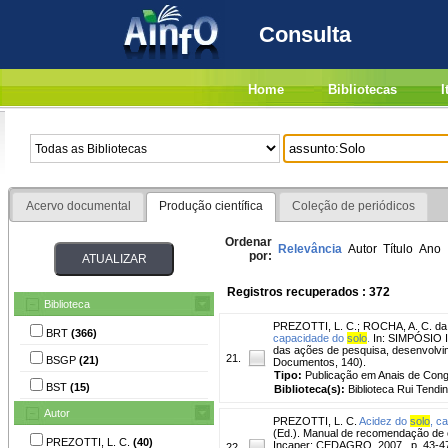
Consulta
Home
Bibliotecas
I
Acervo documental
Produção científica
Coleção de periódicos
Ordenar
Relevância
Autor
Título
Ano
por:
Registros recuperados : 372
Biblioteca
PREZOTTI, L. C.
;
ROCHA, A. C. da
BRT
(366)
capacidade do
solo
.
In: SIMPÓSIO 
das ações de pesquisa, desenvolvime
21.
BSGP
(21)
Documentos, 140).
Tipo:
Publicação em Anais de Con
BST
(15)
Biblioteca(s):
Biblioteca Rui Tendi
Autor
PREZOTTI, L. C.
Acidez do
solo
, c
(Ed.). Manual de recomendação de c
PREZOTTI, L. C.
(40)
Incaper; CEDAGRO, 2007 . p. 43-4
22.