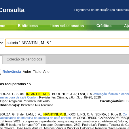
Consulta
Logomarca da Instituição (ou biblioteca
me
Bibliotecas
Itens selecionados
Créditos
Aj
Coleção de periódicos
r
Relevância
Autor
Título
Ano
:
os recuperados : 5
SOUZA, G. S. de.
;
INFANTINI, M. B
.
;
BORGHI, E. J. A.
;
LANI, J. A.
Avaliação técnica e econ
em lavoura de café Conilon.
Revista Ifes Ciência, v.6, n.3, p. 89-98, 2020.
Tipo:
Artigo em Periódico Indexado
Circulação/Nível:
B
Biblioteca(s):
Biblioteca Rui Tendinha.
SOUZA, G. S. de.
;
LANI, J. A.
;
INFANTINI, M. B
.
;
KROHLING, C. A.
;
SENRA, J. F. de B.
Comp
velocidades da máquina na colheita de café conilon.
In: CONGRESSO CAPIXABA DE PESQUIS
ES. Anais 2021 : congresso capixaba de pesquisa agropecuária [recurso eletrônico]. Vitória, 
MB. E-book, no formato PDF. (Incaper, Documentos, 289). Pedro Luís Pereira Teixeira de C
de Oliveira, José Aires Ventura, Marcos Vinicius Winckler Caldeira e Romário Gava Ferrão, e