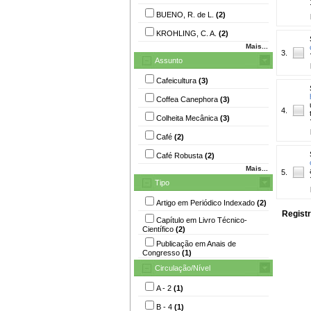
BUENO, R. de L.
(2)
KROHLING, C. A.
(2)
Mais...
3.
Assunto
Cafeicultura
(3)
Coffea Canephora
(3)
4.
Colheita Mecânica
(3)
Café
(2)
Café Robusta
(2)
Mais...
5.
Tipo
Artigo em Periódico Indexado
(2)
Registr
Capítulo em Livro Técnico-
Científico
(2)
Publicação em Anais de
Congresso
(1)
Circulação/Nível
A - 2
(1)
B - 4
(1)