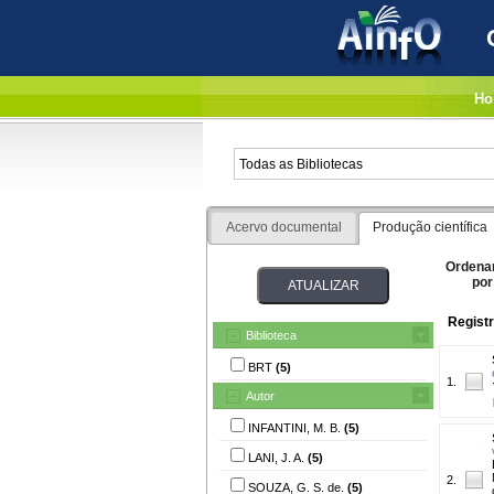
Ho
Acervo documental
Produção científica
Ordena
por
Registr
Biblioteca
BRT
(5)
1.
Autor
INFANTINI, M. B.
(5)
LANI, J. A.
(5)
2.
SOUZA, G. S. de.
(5)