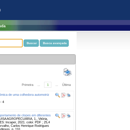
)
uda
Primeira
...
1
...
Última
ômica de uma colhedora automotriz
 - 4
ortamento de clones em diferentes
A AGROPECUÁRIA, 1., Vitória,
ES: Incaper, 2021. color. PDF ; 25,4
arvalho, Carlos Henrique Rodrigues
ditores. p. 110