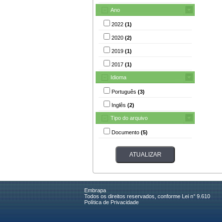
Ano
2022
(1)
2020
(2)
2019
(1)
2017
(1)
Idioma
Português
(3)
Inglês
(2)
Tipo do arquivo
Documento
(5)
Embrapa
Todos os direitos reservados, conforme Lei n° 9.610
Política de Privacidade