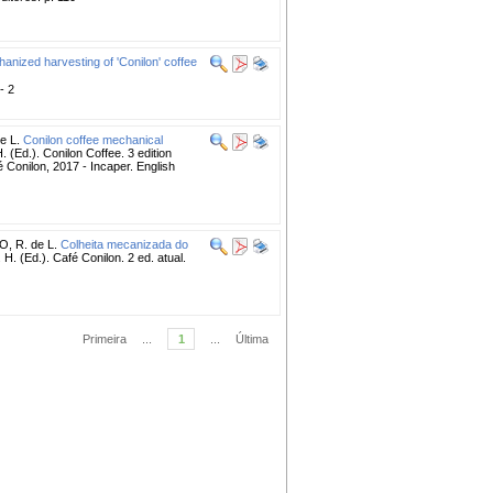
anized harvesting of 'Conilon' coffee
- 2
e L.
Conilon coffee mechanical
Ed.). Conilon Coffee. 3 edition
 Conilon, 2017 - Incaper. English
, R. de L.
Colheita mecanizada do
 (Ed.). Café Conilon. 2 ed. atual.
Primeira
...
1
...
Última