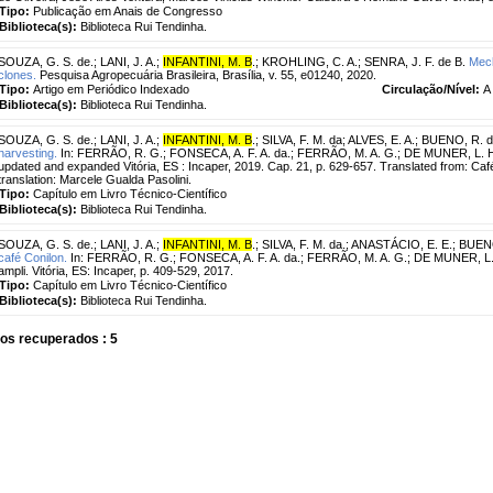
Tipo:
Publicação em Anais de Congresso
Biblioteca(s):
Biblioteca Rui Tendinha.
SOUZA, G. S. de.
;
LANI, J. A.
;
INFANTINI, M. B
.
;
KROHLING, C. A.
;
SENRA, J. F. de B.
Mech
clones.
Pesquisa Agropecuária Brasileira, Brasília, v. 55, e01240, 2020.
Tipo:
Artigo em Periódico Indexado
Circulação/Nível:
A 
Biblioteca(s):
Biblioteca Rui Tendinha.
SOUZA, G. S. de.
;
LANI, J. A.
;
INFANTINI, M. B
.
;
SILVA, F. M. da
;
ALVES, E. A.
;
BUENO, R. d
harvesting.
In: FERRÃO, R. G.; FONSECA, A. F. A. da.; FERRÃO, M. A. G.; DE MUNER, L. H. (
updated and expanded Vitória, ES : Incaper, 2019. Cap. 21, p. 629-657. Translated from: Café
translation: Marcele Gualda Pasolini.
Tipo:
Capítulo em Livro Técnico-Científico
Biblioteca(s):
Biblioteca Rui Tendinha.
SOUZA, G. S. de.
;
LANI, J. A.
;
INFANTINI, M. B
.
;
SILVA, F. M. da.
;
ANASTÁCIO, E. E.
;
BUENO
café Conilon.
In: FERRÃO, R. G.; FONSECA, A. F. A. da.; FERRÃO, M. A. G.; DE MUNER, L. H.
ampli. Vitória, ES: Incaper, p. 409-529, 2017.
Tipo:
Capítulo em Livro Técnico-Científico
Biblioteca(s):
Biblioteca Rui Tendinha.
os recuperados : 5