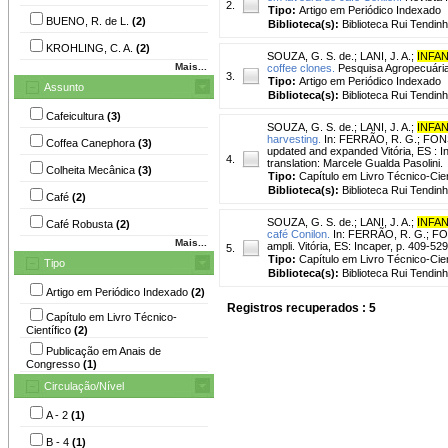
2.
Tipo:
Artigo em Periódico Indexado
BUENO, R. de L.
(2)
Biblioteca(s):
Biblioteca Rui Tendinh
KROHLING, C. A.
(2)
SOUZA, G. S. de.
;
LANI, J. A.
;
INFAN
Mais...
coffee clones.
Pesquisa Agropecuária B
3.
Tipo:
Artigo em Periódico Indexado
Assunto
Biblioteca(s):
Biblioteca Rui Tendinh
Cafeicultura
(3)
SOUZA, G. S. de.
;
LANI, J. A.
;
INFAN
harvesting.
In: FERRÃO, R. G.; FONSE
Coffea Canephora
(3)
updated and expanded Vitória, ES : In
4.
translation: Marcele Gualda Pasolini.
Colheita Mecânica
(3)
Tipo:
Capítulo em Livro Técnico-Cien
Biblioteca(s):
Biblioteca Rui Tendinh
Café
(2)
SOUZA, G. S. de.
;
LANI, J. A.
;
INFAN
Café Robusta
(2)
café Conilon.
In: FERRÃO, R. G.; FONS
Mais...
ampli. Vitória, ES: Incaper, p. 409-52
5.
Tipo:
Capítulo em Livro Técnico-Cien
Tipo
Biblioteca(s):
Biblioteca Rui Tendinh
Artigo em Periódico Indexado
(2)
Registros recuperados : 5
Capítulo em Livro Técnico-
Científico
(2)
Publicação em Anais de
Congresso
(1)
Circulação/Nível
A - 2
(1)
B - 4
(1)