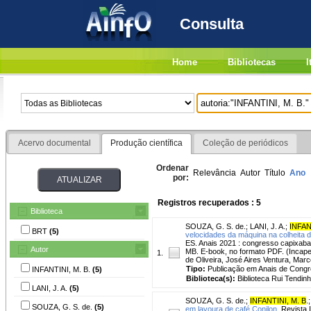
Consulta
Home
Bibliotecas
I
Acervo documental
Produção científica
Coleção de periódicos
Ordenar
Relevância
Autor
Título
Ano
por:
Registros recuperados : 5
Biblioteca
SOUZA, G. S. de.
;
LANI, J. A.
;
INFAN
BRT
(5)
velocidades da máquina na colheita d
ES. Anais 2021 : congresso capixaba d
Autor
MB. E-book, no formato PDF. (Incape
1.
de Oliveira, José Aires Ventura, Mar
Tipo:
Publicação em Anais de Cong
INFANTINI, M. B.
(5)
Biblioteca(s):
Biblioteca Rui Tendinh
LANI, J. A.
(5)
SOUZA, G. S. de.
;
INFANTINI, M. B
.
SOUZA, G. S. de.
(5)
em lavoura de café Conilon.
Revista I