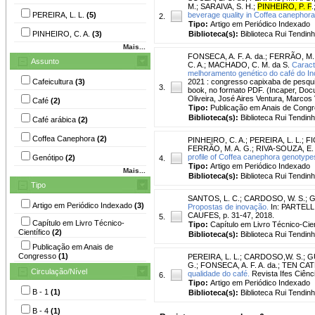
M.
;
SARAIVA, S. H.
;
PINHEIRO, P. F
.
PEREIRA, L. L.
(5)
beverage quality in Coffea canephora
2.
Tipo:
Artigo em Periódico Indexado
PINHEIRO, C. A.
(3)
Biblioteca(s):
Biblioteca Rui Tendinh
Mais...
FONSECA, A. F. A. da.
;
FERRÃO, M. 
Assunto
C. A.
;
MACHADO, C. M. da S.
Caract
melhoramento genético do café do In
Cafeicultura
(3)
2021 : congresso capixaba de pesquisa
3.
book, no formato PDF. (Incaper, Doc
Oliveira, José Aires Ventura, Marcos
Café
(2)
Tipo:
Publicação em Anais de Cong
Biblioteca(s):
Biblioteca Rui Tendinh
Café arábica
(2)
Coffea Canephora
(2)
PINHEIRO, C. A.
;
PEREIRA, L. L.
;
FI
FERRÃO, M. A. G.
;
RIVA-SOUZA, E.
profile of Coffea canephora genotypes 
Genótipo
(2)
4.
Tipo:
Artigo em Periódico Indexado
Mais...
Biblioteca(s):
Biblioteca Rui Tendinh
Tipo
SANTOS, L. C.
;
CARDOSO, W. S.
;
G
Artigo em Periódico Indexado
(3)
Propostas de inovação.
In: PARTELLI,
CAUFES, p. 31-47, 2018.
5.
Capítulo em Livro Técnico-
Tipo:
Capítulo em Livro Técnico-Cien
Científico
(2)
Biblioteca(s):
Biblioteca Rui Tendinh
Publicação em Anais de
Congresso
(1)
PEREIRA, L. L.
;
CARDOSO,W. S.
;
G
G.
;
FONSECA, A. F. A. da.
;
TEN CATE
Circulação/Nível
qualidade do café.
Revista Ifes Ciênci
6.
Tipo:
Artigo em Periódico Indexado
B - 1
(1)
Biblioteca(s):
Biblioteca Rui Tendinh
B - 4
(1)