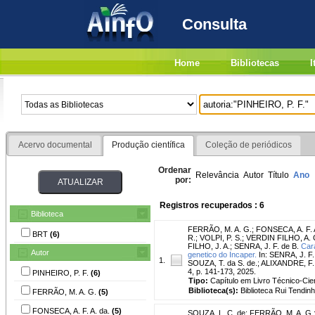
Consulta
Home
Bibliotecas
I
Acervo documental
Produção científica
Coleção de periódicos
Ordenar
Relevância
Autor
Título
Ano
por:
Registros recuperados : 6
Biblioteca
FERRÃO, M. A. G.
;
FONSECA, A. F. A
BRT
(6)
R.
;
VOLPI, P. S.
;
VERDIN FILHO, A. 
FILHO, J. A.
;
SENRA, J. F. de B.
Car
Autor
genetico do Incaper.
In: SENRA, J. F.
1.
SOUZA, T. da S. de.; ALIXANDRE, F. T
4, p. 141-173, 2025.
PINHEIRO, P. F.
(6)
Tipo:
Capítulo em Livro Técnico-Cien
Biblioteca(s):
Biblioteca Rui Tendinh
FERRÃO, M. A. G.
(5)
FONSECA, A. F. A. da.
(5)
SOUZA, L. C. de
;
FERRÃO, M. A. G.