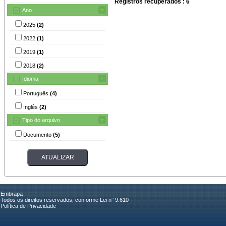
Registros recuperados : 6
Ano
2025
(2)
2022
(1)
2019
(1)
2018
(2)
Idioma
Português
(4)
Inglês
(2)
Tipo do arquivo
Documento
(5)
Embrapa
Todos os direitos reservados, conforme Lei n° 9.610
Política de Privacidade