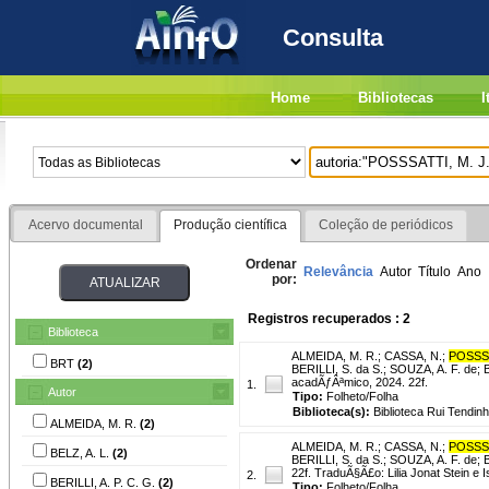
Consulta
Home
Bibliotecas
I
Acervo documental
Produção científica
Coleção de periódicos
Ordenar
Relevância
Autor
Título
Ano
por:
Registros recuperados : 2
Biblioteca
ALMEIDA, M. R.
;
CASSA, N.
;
POSSSA
BRT
(2)
BERILLI, S. da S.
;
SOUZA, A. F. de
;
B
acadÃƒÂªmico, 2024. 22f.
1.
Autor
Tipo:
Folheto/Folha
Biblioteca(s):
Biblioteca Rui Tendinh
ALMEIDA, M. R.
(2)
ALMEIDA, M. R.
;
CASSA, N.
;
POSSSA
BELZ, A. L.
(2)
BERILLI, S. da S.
;
SOUZA, A. F. de
;
B
22f. TraduÃ§Ã£o: Lilia Jonat Stein e
2.
BERILLI, A. P. C. G.
(2)
Tipo:
Folheto/Folha