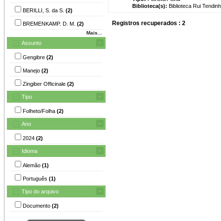
Biblioteca(s):
Biblioteca Rui Tendinh
BERILLI, S. da S.
(2)
Registros recuperados : 2
BREMENKAMP. D. M.
(2)
Mais...
Assunto
Gengibre
(2)
Manejo
(2)
Zingiber Officinale
(2)
Tipo
Folheto/Folha
(2)
Ano
2024
(2)
Idioma
Alemão
(1)
Português
(1)
Tipo do arquivo
Documento
(2)