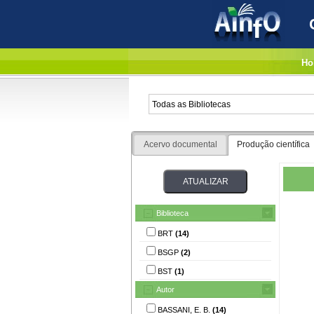
Ho
Acervo documental
Produção científica
Biblioteca
BRT
(14)
BSGP
(2)
BST
(1)
Autor
BASSANI, E. B.
(14)