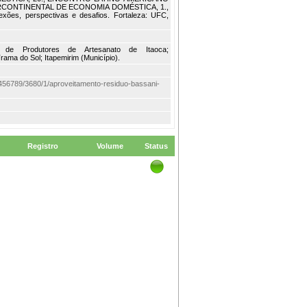
CONTINENTAL DE ECONOMIA DOMÉSTICA, 1.,
lexões, perspectivas e desafios. Fortaleza: UFC,
ção de Produtores de Artesanato de Itaoca;
rama do Sol; Itapemirim (Município).
/123456789/3680/1/aproveitamento-residuo-bassani-
Registro
Volume
Status