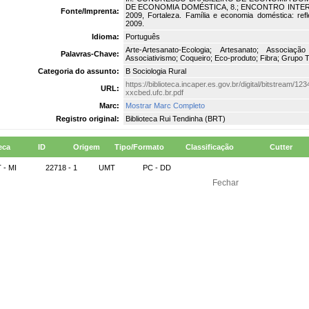
DE ECONOMIA DOMÉSTICA, 8.; ENCONTRO INTER
Fonte/Imprenta:
2009, Fortaleza. Família e economia doméstica: ref
2009.
Idioma:
Português
Arte-Artesanato-Ecologia; Artesanato; Associa
Palavras-Chave:
Associativismo; Coqueiro; Eco-produto; Fibra; Grupo T
Categoria do assunto:
B Sociologia Rural
https://biblioteca.incaper.es.gov.br/digital/bitstream
URL:
xxcbed.ufc.br.pdf
Marc:
Mostrar Marc Completo
Registro original:
Biblioteca Rui Tendinha (BRT)
eca
ID
Origem
Tipo/Formato
Classificação
Cutter
 - MI
22718 - 1
UMT
PC - DD
Fechar