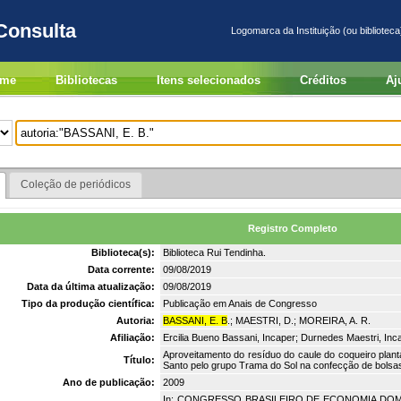
Consulta
Logomarca da Instituição (ou biblioteca
me
Bibliotecas
Itens selecionados
Créditos
Aj
Coleção de periódicos
Registro Completo
Biblioteca(s):
Biblioteca Rui Tendinha.
Data corrente:
09/08/2019
Data da última atualização:
09/08/2019
Tipo da produção científica:
Publicação em Anais de Congresso
Autoria:
BASSANI, E. B
.; MAESTRI, D.; MOREIRA, A. R.
Afiliação:
Ercilia Bueno Bassani, Incaper; Durnedes Maestri, In
Aproveitamento do resíduo do caule do coqueiro plant
Título:
Santo pelo grupo Trama do Sol na confecção de bolsas
Ano de publicação:
2009
In: CONGRESSO BRASILEIRO DE ECONOMIA DOM