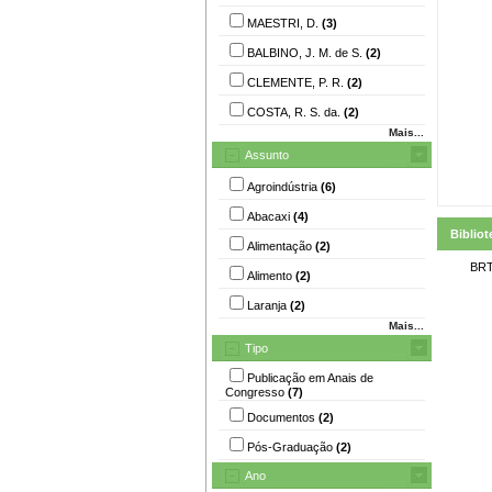
MAESTRI, D.
(3)
BALBINO, J. M. de S.
(2)
CLEMENTE, P. R.
(2)
COSTA, R. S. da.
(2)
Mais...
Assunto
Agroindústria
(6)
Abacaxi
(4)
Bibliot
Alimentação
(2)
BRT
Alimento
(2)
Laranja
(2)
Mais...
Tipo
Publicação em Anais de
Congresso
(7)
Documentos
(2)
Pós-Graduação
(2)
Ano