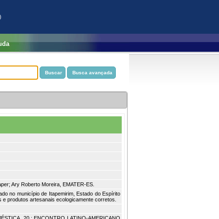
)
uda
caper; Ary Roberto Moreira, EMATER-ES.
ado no município de Itapemirim, Estado do Espírito
 e produtos artesanais ecologicamente corretos.
ÉSTICA, 20.; ENCONTRO LATINO-AMERICANO