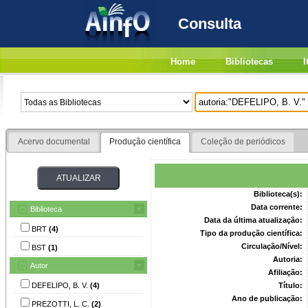
Consulta
Home
Bibliotecas
I
Acervo documental
Produção científica
Coleção de periódicos
Biblioteca(s):
Data corrente:
Biblioteca
Data da última atualização:
BRT
(4)
Tipo da produção científica:
Circulação/Nível:
BST
(1)
Autoria:
Autor
Afiliação:
DEFELIPO, B. V.
(4)
Título:
Ano de publicação:
PREZOTTI, L. C.
(2)