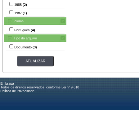
1988
(2)
1987
(1)
Idioma
Português
(4)
Tipo do arquivo
Documento
(3)
Embrapa
Todos os direitos reservados, conforme Lei n° 9.610
Política de Privacidade