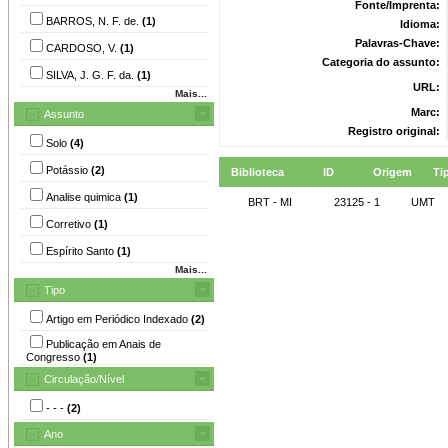
Fonte/Imprenta:
BARROS, N. F. de.
(1)
Idioma:
Palavras-Chave:
CARDOSO, V.
(1)
Categoria do assunto:
SILVA, J. G. F. da.
(1)
URL:
Mais...
Marc:
Assunto
Registro original:
Solo
(4)
Potássio
(2)
Biblioteca
ID
Origem
Ti
Analise quimica
(1)
BRT - MI
23125 - 1
UMT
Corretivo
(1)
Espírito Santo
(1)
Mais...
Tipo
Artigo em Periódico Indexado
(2)
Publicação em Anais de
Congresso
(1)
Circulação/Nível
- - -
(2)
Ano