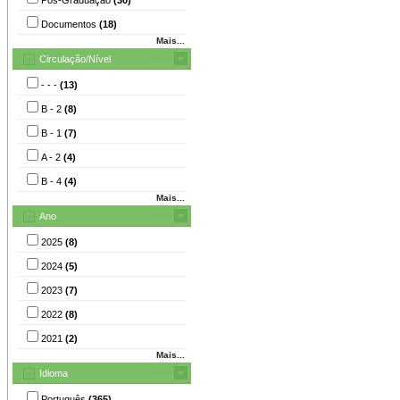
Documentos
(18)
Mais...
Circulação/Nível
- - -
(13)
B - 2
(8)
B - 1
(7)
A - 2
(4)
B - 4
(4)
Mais...
Ano
2025
(8)
2024
(5)
2023
(7)
2022
(8)
2021
(2)
Mais...
Idioma
Português
(365)