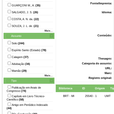
Fonte/Imprenta:
GUARÇONI M., A.
(35)
SALGADO, J. S.
(26)
Idioma:
COSTA, A. N. da.
(22)
SOUZA, J. L. de.
(21)
Mais...
Conteúdo:
Assunto
Solo
(244)
Espírito Santo (Estado)
(78)
Calagem
(37)
Thesagro:
Categoria do assunto:
Adubação
(34)
URL:
Mamão
(29)
Marc:
Mais...
Registro original:
Tipo
Publicação em Anais de
Biblioteca
ID
Origem
Ti
Congresso
(74)
BRT - MI
25540 - 1
UMT
Capítulo em Livro Técnico-
Científico
(58)
Artigo em Periódico Indexado
(44)
Pós-Graduação
(30)