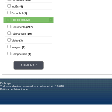
Inglês
(6)
Espanhol
(1)
Tipo do arquivo
Documento
(247)
Página Web
(10)
Vídeo
(3)
Imagem
(2)
Compactado
(1)
Embrapa
Todos os direitos reservados, conforme Lei n° 9.610
Política de Privacidade