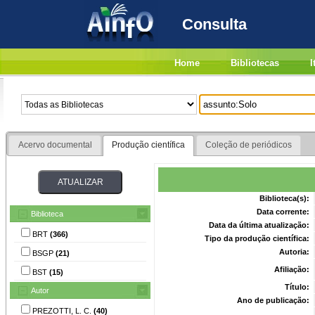
Consulta
Home
Bibliotecas
I
Acervo documental
Produção científica
Coleção de periódicos
Biblioteca(s):
Data corrente:
Biblioteca
Data da última atualização:
BRT
(366)
Tipo da produção científica:
Autoria:
BSGP
(21)
Afiliação:
BST
(15)
Título:
Autor
Ano de publicação:
PREZOTTI, L. C.
(40)