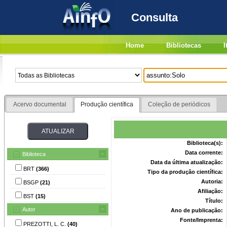
Consulta
Home
Bibliotecas
I
Acervo documental
Produção científica
Coleção de periódicos
Biblioteca(s):
Data corrente:
Biblioteca
Data da última atualização:
BRT
(366)
Tipo da produção científica:
Autoria:
BSGP
(21)
Afiliação:
BST
(15)
Título:
Autor
Ano de publicação:
Fonte/Imprenta:
PREZOTTI, L. C.
(40)