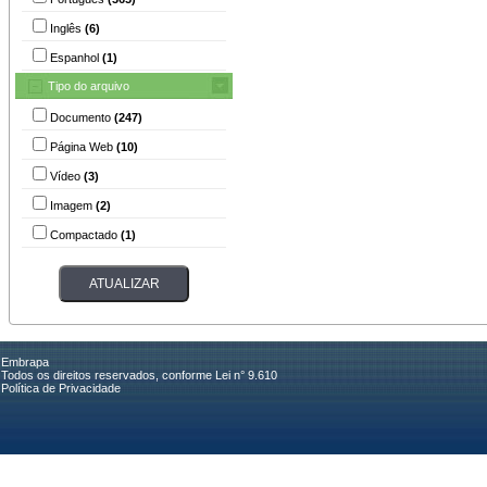
Inglês
(6)
Espanhol
(1)
Tipo do arquivo
Documento
(247)
Página Web
(10)
Vídeo
(3)
Imagem
(2)
Compactado
(1)
Embrapa
Todos os direitos reservados, conforme Lei n° 9.610
Política de Privacidade