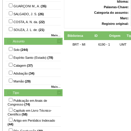
Idioma:
GUARÇONI M., A.
(35)
Palavras-Chave:
Categoria do assunto:
SALGADO, J. S.
(26)
Marc:
COSTA, A. N. da.
(22)
Registro original:
SOUZA, J. L. de.
(21)
Mais...
Biblioteca
ID
Origem
Ti
Assunto
BRT - MI
6190 - 1
UMT
Solo
(244)
Espírito Santo (Estado)
(78)
Calagem
(37)
Adubação
(34)
Mamão
(29)
Mais...
Tipo
Publicação em Anais de
Congresso
(74)
Capítulo em Livro Técnico-
Científico
(58)
Artigo em Periódico Indexado
(44)
Pós-Graduação
(30)