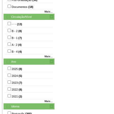
Documentos
(18)
Mais...
Circulação/Nível
- - -
(13)
B - 2
(8)
B - 1
(7)
A - 2
(4)
B - 4
(4)
Mais...
Ano
2025
(8)
2024
(5)
2023
(7)
2022
(8)
2021
(2)
Mais...
Idioma
Português
(365)