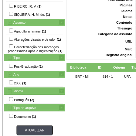
Páginas:
RIBEIRO, R. V.
(1)
Idioma:
SIQUEIRA, H. M. de.
(1)
Notas:
Assunto
Conteúdo:
Thesagro:
Agricultura familiar
(1)
Categoria do assunto:
Alterações visuais e de odor
(1)
URL:
Caracterização dos morangos
Marc:
processados após a higienização
(1)
Registro original:
Tipo
Pós-Graduação
(1)
Biblioteca
ID
Origem
Ti
Ano
BRT - MI
814 - 1
UPA
2006
(1)
Idioma
Português
(2)
Tipo do arquivo
Documento
(1)