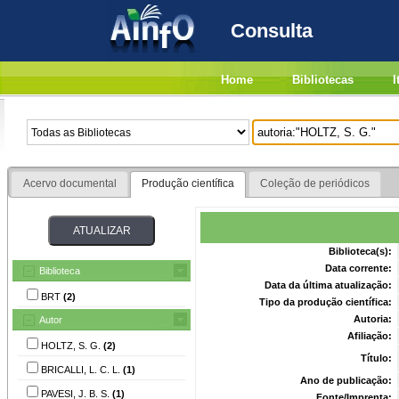
Consulta
Home
Bibliotecas
I
Acervo documental
Produção científica
Coleção de periódicos
Biblioteca(s):
Data corrente:
Biblioteca
Data da última atualização:
BRT
(2)
Tipo da produção científica:
Autoria:
Autor
Afiliação:
HOLTZ, S. G.
(2)
Título:
BRICALLI, L. C. L.
(1)
Ano de publicação:
PAVESI, J. B. S.
(1)
Fonte/Imprenta: