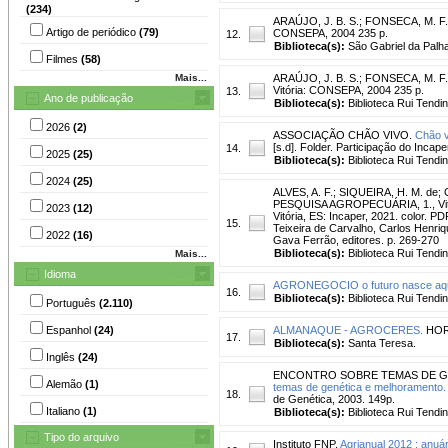
(234)
ARAÚJO, J. B. S.
;
FONSECA, M. F. 
Artigo de periódico
(79)
CONSEPA, 2004 235 p.
12.
Biblioteca(s):
São Gabriel da Palha
Filmes
(58)
Mais...
ARAÚJO, J. B. S.
;
FONSECA, M. F. d
Vitória: CONSEPA, 2004 235 p.
13.
Ano de publicação
Biblioteca(s):
Biblioteca Rui Tendi
2026
(2)
ASSOCIAÇÃO CHÃO VIVO.
Chão v
[s.d]. Folder. Participação do Incape
14.
2025
(25)
Biblioteca(s):
Biblioteca Rui Tendi
2024
(25)
ALVES, A. F.
;
SIQUEIRA, H. M. de
;
PESQUISA AGROPECUÁRIA, 1., Vitóri
2023
(12)
Vitória, ES: Incaper, 2021. color. 
15.
Teixeira de Carvalho, Carlos Henriq
2022
(16)
Gava Ferrão, editores. p. 269-270
Biblioteca(s):
Biblioteca Rui Tendi
Mais...
Idioma
AGRONEGOCIO o futuro nasce aqu
16.
Biblioteca(s):
Biblioteca Rui Tendi
Português
(2.110)
Espanhol
(24)
ALMANAQUE - AGROCERES.
HOR
17.
Biblioteca(s):
Santa Teresa.
Inglês
(24)
ENCONTRO SOBRE TEMAS DE GENÉ
Alemão
(1)
temas de genética e melhoramento.
18.
de Genética, 2003. 149p.
Italiano
(1)
Biblioteca(s):
Biblioteca Rui Tendi
Tipo do arquivo
Instituto FNP.
Agrianual 2012 : anuá