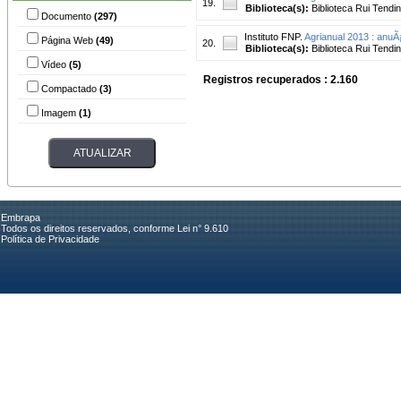
19.
Biblioteca(s):
Biblioteca Rui Tendi
Documento
(297)
Instituto FNP.
Agrianual 2013 : anuÃ
Página Web
(49)
20.
Biblioteca(s):
Biblioteca Rui Tendi
Vídeo
(5)
Registros recuperados : 2.160
Compactado
(3)
Imagem
(1)
Embrapa
Todos os direitos reservados, conforme Lei n° 9.610
Política de Privacidade