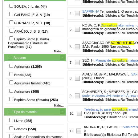
Biblioteca(s):
Biblioteca Rui Tendinh
SOUZA, J. L. de.
(44)
SAFRINHA
Temporada 1. O agro capix
4.
GALEANO, E. A. V.
(19)
Biblioteca(s):
Biblioteca Rui Tendinh
FORNAZIER, M. J.
(18)
ROSA, C. P.
Agricultura
alternativa :
monografia de graduação do curso de
5.
ARAÚJO, J. B. S.
(17)
Biblioteca(s):
Biblioteca Rui Tendinh
Espírito Santo (Estado).
ASSOCIACAO DE
AGRICULTURA
OR
Departamento Estadual de
SÃ£o Paulo, 1990 Nao paginado
Estatística.
(17)
6.
Biblioteca(s):
Biblioteca Rui Tendinh
Mais...
Assunto
SEÓ, H.
Manual de
agricultura
natural
7.
Biblioteca(s):
Biblioteca Rui Tendinh
Agricultura
(1.205)
ALVES, M. de M.
;
MAEKAWA, L.
SAF'
Brasil
(538)
[2005]. 1 folder.
8.
Biblioteca(s):
Biblioteca Rui Tendinh
Agricultura familiar
(410)
Agriculture
(308)
SCHNEIDER, S.
;
MENEZES, M.
;
GOM
poder e desenvolvimento em Ã¡reas ru
9.
Biblioteca(s):
Biblioteca Rui Tendinh
Espírito Santo (Estado)
(253)
Mais...
Teleducação para
agricultura
irrigad
Tipo do material
DVD (01 h 34' 09'') : son., pb.
10.
Biblioteca(s):
Biblioteca Rui Tendi
Livros
(958)
ANDRADE, D.
;
PASINI, F.
Vida em si
Folhetos
(558)
p.
11.
Biblioteca(s):
Biblioteca Rui Tendin
Anais e Proceedings de eventos