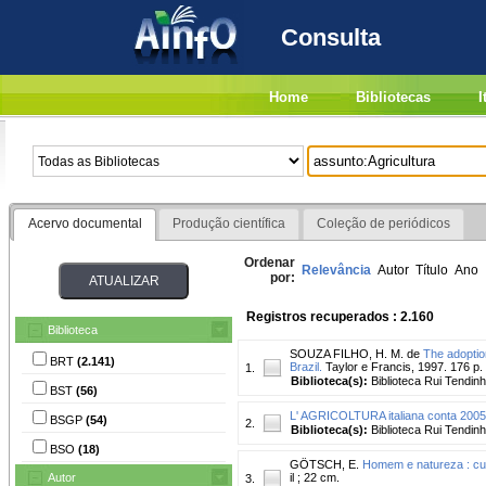
Consulta
Home
Bibliotecas
I
Acervo documental
Produção científica
Coleção de periódicos
Ordenar
Relevância
Autor
Título
Ano
por:
Registros recuperados : 2.160
Biblioteca
SOUZA FILHO, H. M. de
The adoption
BRT
(2.141)
Brazil.
Taylor e Francis, 1997. 176 p.
1.
Biblioteca(s):
Biblioteca Rui Tendinh
BST
(56)
L' AGRICOLTURA italiana conta 2005
BSGP
(54)
2.
Biblioteca(s):
Biblioteca Rui Tendinh
BSO
(18)
GÖTSCH, E.
Homem e natureza : cu
Autor
il ; 22 cm.
3.