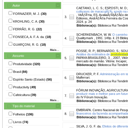
Autor
CAETANO, L. C. S.
;
ESPOSTI, M. D.
cultivares de maracujÃƒÂ¡ azedo na 
FORNAZIER, M. J.
(30)
, VitÃƒÂ³ria, ES. AvaliaÃƒÂ§ÃƒÂ£o de
3.
Editores, AndrÃƒÂ©a Ferreira da Cost
KROHLING, C. A.
(30)
2024. p. 24
Biblioteca(s):
Biblioteca Rui Tendinh
FERRÃO, R. G.
(22)
SCHERKENBACH, W. W.
O caminho 
FONSECA, A. F. A. da.
(18)
Qualitymark , 1991. 149p. il. 23 Biblio
4.
Biblioteca(s):
Biblioteca Rui Tendinh
GUARÇONI, R. G.
(18)
Mais...
POSSE, R. P.
;
BERNARDO, S.
;
SOUZ
Análise da estimativa de
produtividad
Assunto
PAPAYA BRASILEIRO, 3. , 2007, Vitór
5.
mercado do mamão. Vitória: Incaper,
Produtividade
(320)
Biblioteca(s):
Biblioteca Rui Tendinh
Brasil
(84)
DRUCKER, P. F.
Administração em t
Malferrari.
6.
Espírito Santo (Estado)
(56)
Biblioteca(s):
Biblioteca Rui Tendinh
Productivity
(49)
FÓRUM INOVAÇÃO, AGRICULTURA E
produzir mais e melhor para um futur
Cafeicultura
(39)
7.
do IV Fórum Inovação.
Mais...
Biblioteca(s):
Biblioteca Rui Tendinh
Tipo do material
EMBRAPA. Centro Nacional de Pesqui
financeiros da fazenda acompanhada
8.
Folhetos
(106)
Biblioteca(s):
Biblioteca Rui Tendinh
Livros
(74)
SILVA, J. G. F. da.
Efeitos de diferen