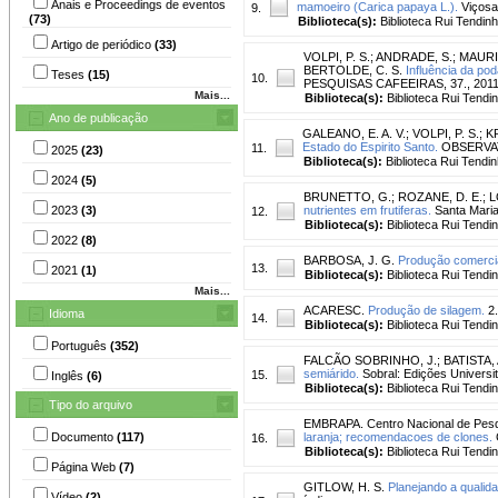
Anais e Proceedings de eventos
mamoeiro (Carica papaya L.).
Viçosa-
9.
(73)
Biblioteca(s):
Biblioteca Rui Tendinh
Artigo de periódico
(33)
VOLPI, P. S.
;
ANDRADE, S.
;
MAURI,
BERTOLDE, C. S.
Influência da po
Teses
(15)
10.
PESQUISAS CAFEEIRAS, 37., 2011, 
Mais...
Biblioteca(s):
Biblioteca Rui Tendi
Ano de publicação
GALEANO, E. A. V.
;
VOLPI, P. S.
;
K
Estado do Espirito Santo.
OBSERVATÓ
11.
2025
(23)
Biblioteca(s):
Biblioteca Rui Tendin
2024
(5)
BRUNETTO, G.
;
ROZANE, D. E.
;
L
2023
(3)
nutrientes em frutiferas.
Santa Maria 
12.
Biblioteca(s):
Biblioteca Rui Tendi
2022
(8)
BARBOSA, J. G.
Produção comercia
13.
2021
(1)
Biblioteca(s):
Biblioteca Rui Tendi
Mais...
ACARESC.
Produção de silagem.
2.
Idioma
14.
Biblioteca(s):
Biblioteca Rui Tendi
Português
(352)
FALCÃO SOBRINHO, J.
;
BATISTA, 
semiárido.
Sobral: Edições Universi
15.
Inglês
(6)
Biblioteca(s):
Biblioteca Rui Tendi
Tipo do arquivo
EMBRAPA. Centro Nacional de Pesqu
Documento
(117)
laranja; recomendacoes de clones.
C
16.
Biblioteca(s):
Biblioteca Rui Tendi
Página Web
(7)
GITLOW, H. S.
Planejando a qualid
Vídeo
(2)