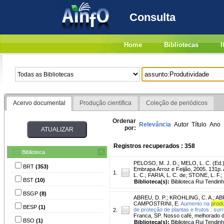
Consulta
Home
Bibliotecas
I
Acervo documental
Produção científica
Coleção de periódicos
Ordenar
Relevância
Autor
Título
Ano
por:
Registros recuperados : 358
Biblioteca
PELOSO, M. J. D.
;
MELO, L. C. (Ed.)
BRT
(353)
Embrapa Arroz e Feijão, 2005. 131p
1.
L. C.; FARIA, L. C. de; STONE, L. F.
BST
(10)
Biblioteca(s):
Biblioteca Rui Tendinh
BSGP
(8)
ABREU, D. P.
;
KROHLING, C. A.
;
ABR
CAMPOSTRINI, E.
Aumento na
produ
BESP
(1)
de proteção de plantas e frutos : su
2.
Franca, SP. Nosso café, melhorado de
BSO
(1)
Biblioteca(s):
Biblioteca Rui Tendinh