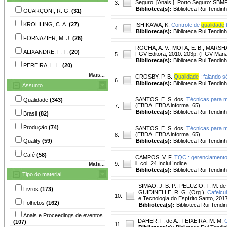
Seguro. [Anais.]. Porto Seguro: SBMP
3.
Biblioteca(s):
Biblioteca Rui Tendinh
GUARÇONI, R. G.
(31)
KROHLING, C. A.
(27)
ISHIKAWA, K.
Controle de
qualidade
t
4.
Biblioteca(s):
Biblioteca Rui Tendinh
FORNAZIER, M. J.
(26)
ROCHA, A. V.
;
MOTA, E. B.
;
MARSHA
ALIXANDRE, F. T.
(20)
FGV Editora, 2010. 203p. (FGV Manage
5.
Biblioteca(s):
Biblioteca Rui Tendinh
PEREIRA, L. L.
(20)
Mais...
CROSBY, P. B.
Qualidade
: falando sé
6.
Biblioteca(s):
Biblioteca Rui Tendinh
Assunto
SANTOS, E. S. dos.
Técnicas para m
Qualidade
(343)
(EBDA. EBDA informa, 65).
7.
Biblioteca(s):
Biblioteca Rui Tendinh
Brasil
(82)
Produção
(74)
SANTOS, E. S. dos.
Técnicas para m
(EBDA. EBDA informa, 65).
8.
Quality
(59)
Biblioteca(s):
Biblioteca Rui Tendinh
Café
(58)
CAMPOS, V. F.
TQC : gerenciamento d
il. col. 24 Inclui índice.
9.
Mais...
Biblioteca(s):
Biblioteca Rui Tendinh
Tipo do material
SIMAO, J. B. P.
;
PELUZIO, T. M. de
Livros
(173)
GUIDINELLE, R. G. (Org.).
Cafeicu
10.
e Tecnologia do Espírito Santo, 20
Folhetos
(162)
Biblioteca(s):
Biblioteca Rui Tendi
Anais e Proceedings de eventos
DAHER, F. de A.
;
TEIXEIRA, M. M.
(107)
11.