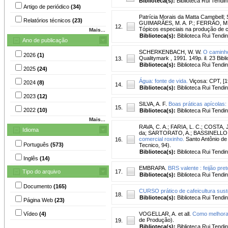
Biblioteca(s):
Biblioteca Rui Tendin
Artigo de periódico
(34)
Patrícia Morais da Matta Campbell
;
Relatórios técnicos
(23)
GUIMARÃES, M. A. P.; FERRÃO, M. A.
12.
Tópicos especiais na produção de 
Mais...
Biblioteca(s):
Biblioteca Rui Tendi
Ano de publicação
SCHERKENBACH, W. W.
O caminh
2026
(1)
Qualitymark , 1991. 149p. il. 23 Bibli
13.
Biblioteca(s):
Biblioteca Rui Tendi
2025
(24)
Água: fonte de vida.
Viçosa: CPT, [19
2024
(8)
14.
Biblioteca(s):
Biblioteca Rui Tendi
2023
(12)
SILVA, A. F.
Boas práticas apícolas
15.
2022
(10)
Biblioteca(s):
Biblioteca Rui Tendi
Mais...
RAVA, C. A.
;
FARIA, L. C.
;
COSTA, J
Idioma
da
;
SARTORATO, A.
;
BASSINELLO, 
comercial roxinho.
Santo Antônio de 
16.
Português
(573)
Tecnico, 94).
Biblioteca(s):
Biblioteca Rui Tendi
Inglês
(14)
EMBRAPA.
BRS valente : feijão pret
Tipo do arquivo
17.
Biblioteca(s):
Biblioteca Rui Tendi
Documento
(165)
CURSO prático de cafeicultura sust
18.
Biblioteca(s):
Biblioteca Rui Tendi
Página Web
(23)
Vídeo
(4)
VOGELLAR, A. et all.
Como melhora
de Produção).
19.
Biblioteca(s):
Biblioteca Rui Tendi