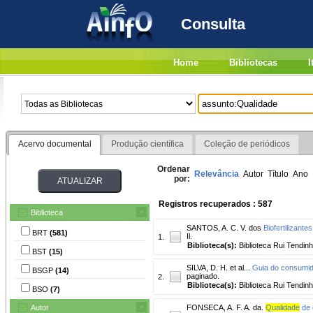
Consulta
Home
Bibliotecas
I
Acervo documental
Produção científica
Coleção de periódicos
Ordenar
Relevância
Autor
Título
Ano
por:
Registros recuperados : 587
Biblioteca
SANTOS, A. C. V. dos
Biofertilizante
BRT
(581)
Il.
1.
Biblioteca(s):
Biblioteca Rui Tendinh
BST
(15)
SILVA, D. H. et al...
Guia do consumido
BSGP
(14)
paginado.
2.
Biblioteca(s):
Biblioteca Rui Tendinh
BSO
(7)
Autor
FONSECA, A. F. A. da.
Qualidade
de 