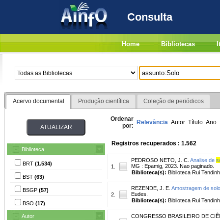
Consulta
Home
Bibliotecas
I
Acervo documental
Produção científica
Coleção de periódicos
Ordenar
Relevância
Autor
Título
Ano
por:
Registros recuperados : 1.562
Biblioteca
PEDROSO NETO, J. C.
Analise de
s
BRT
(1.534)
MG : Epamig, 2023. Nao paginado.
1.
Biblioteca(s):
Biblioteca Rui Tendinh
BST
(63)
REZENDE, J. E.
Amostragem de solo
BSGP
(57)
Eudes.
2.
Biblioteca(s):
Biblioteca Rui Tendinh
BSO
(17)
Autor
CONGRESSO BRASILEIRO DE CIÊ