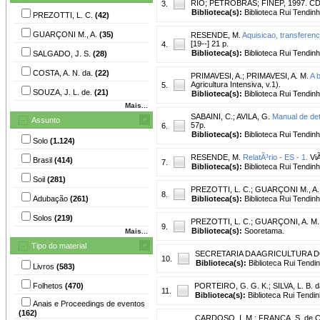
RIO; PETROBRAS; FINEP, 1997. C
3.
Biblioteca(s):
Biblioteca Rui Tendinh
PREZOTTI, L. C.
(42)
GUARÇONI M., A.
(35)
RESENDE, M.
Aquisicao, transferen
[19--] 21 p.
4.
Biblioteca(s):
Biblioteca Rui Tendinh
SALGADO, J. S.
(28)
COSTA, A. N. da.
(22)
PRIMAVESI, A.
;
PRIMAVESI, A. M.
A 
Agricultura Intensiva, v.1).
5.
SOUZA, J. L. de.
(21)
Biblioteca(s):
Biblioteca Rui Tendinh
Mais...
SABAINI, C.
;
AVILA, G.
Manual de dete
Assunto
57p.
6.
Biblioteca(s):
Biblioteca Rui Tendinh
Solo
(1.124)
RESENDE, M.
RelatÃ³rio - ES - 1.
ViÃ
Brasil
(414)
7.
Biblioteca(s):
Biblioteca Rui Tendinh
Soil
(281)
PREZOTTI, L. C.
;
GUARÇONI M., A.
8.
Adubação
(261)
Biblioteca(s):
Biblioteca Rui Tendin
Solos
(219)
PREZOTTI, L. C.
;
GUARÇONI, A. M.
9.
Biblioteca(s):
Sooretama.
Mais...
Tipo do material
SECRETARIA DA AGRICULTURA 
10.
Biblioteca(s):
Biblioteca Rui Tendi
Livros
(583)
Folhetos
(470)
PORTEIRO, G. G. K.
;
SILVA, L. B. d
11.
Biblioteca(s):
Biblioteca Rui Tendin
Anais e Proceedings de eventos
(162)
CARDOSO, I. M.
;
FRANÇA, S. de C