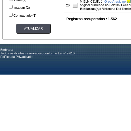
MIELNICZUK, J.
O potÃ¡ssio no
sol
original publicado no Boletim TÃ©c
20.
Imagem
(2)
Biblioteca(s):
Biblioteca Rui Tendi
Compactado
(1)
Registros recuperados : 1.562
Embrapa
Todos os direitos reservados, conforme Lei n° 9.610
Política de Privacidade