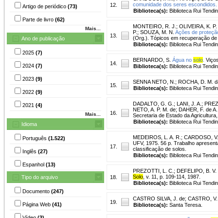
comunidade dos seres escondidos.
12.
Artigo de periódico
(73)
Biblioteca(s):
Biblioteca Rui Tendi
Parte de livro
(62)
MONTEIRO, R. J.
;
OLIVEIRA, K. P.
Mais...
P.
;
SOUZA, M. N.
Ações de proteçã
13.
(Org.). Tópicos em recuperação de 
Ano de publicação
Biblioteca(s):
Biblioteca Rui Tendi
2025
(7)
BERNARDO, S.
Água no
solo
.
Viços
14.
2024
(7)
Biblioteca(s):
Biblioteca Rui Tendi
2023
(9)
SENNA NETO, N.
;
ROCHA, D. M. d
15.
Biblioteca(s):
Biblioteca Rui Tendi
2022
(9)
DADALTO, G. G.
;
LANI, J. A.
;
PREZO
2021
(4)
NETO, A. P. M. de; DAHER, F. de A. (
16.
Mais...
Secretaria de Estado da Agricultura,
Biblioteca(s):
Biblioteca Rui Tendi
Idioma
MEDEIROS, L. A. R.
;
CARDOSO, V
Português
(1.522)
UFV, 1975. 56 p. Trabalho apresent
17.
classificação de solos.
Inglês
(27)
Biblioteca(s):
Biblioteca Rui Tendi
Espanhol
(13)
PREZOTTI, L. C.
;
DEFELIPO, B. V.
Solo
, v. 11, p. 109-114, 1987.
Tipo do arquivo
18.
Biblioteca(s):
Biblioteca Rui Tendi
Documento
(247)
CASTRO SILVA, J. de
;
CASTRO, V. 
19.
Página Web
(41)
Biblioteca(s):
Santa Teresa.
Vídeo
(3)