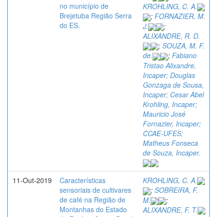
no município de
KROHLING, C. A.
Brejetuba Região Serra
;
FORNAZIER, M.
do ES.
J.
;
ALIXANDRE, R. D.
;
SOUZA, M. F.
de.
;
Fabiano
Tristao Alixandre,
Incaper; Douglas
Gonzaga de Sousa,
Incaper; Cesar Abel
Krohling, Incaper;
Mauricio José
Fornazier, Incaper;
CCAE-UFES;
Matheus Fonseca
de Souza, Incaper.
11-Out-2019
Características
KROHLING, C. A.
sensoriais de cultivares
;
SOBREIRA, F.
de café na Região de
M.
;
Montanhas do Estado
ALIXANDRE, F. T.