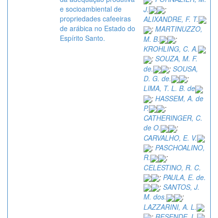
e socioambiental de
J.
;
propriedades cafeeiras
ALIXANDRE, F. T.
de arábica no Estado do
;
MARTINUZZO,
Espírito Santo.
M. B.
;
KROHLING, C. A.
;
SOUZA, M. F.
de.
;
SOUSA,
D. G. de.
;
LIMA, T. L. B. de
;
HASSEM, A. de
P.
;
CATHERINGER, C.
de O.
;
CARVALHO, E. V.
;
PASCHOALINO,
R.
;
CELESTINO, R. C.
;
PAULA, E. de.
;
SANTOS, J.
M. dos.
;
LAZZARINI, A. L.
;
RESENDE, L.