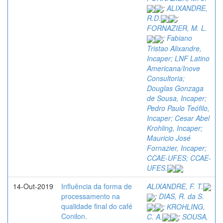
;
ALIXANDRE,
R.D.
;
FORNAZIER, M. L.
;
Fabiano
Tristao Alixandre,
Incaper; LNF Latino
Americana/Inove
Consultoria;
Douglas Gonzaga
de Sousa, Incaper;
Pedro Paulo Teófilo,
Incaper; Cesar Abel
Krohling, Incaper;
Mauricio José
Fornazier, Incaper;
CCAE-UFES; CCAE-
UFES.
14-Out-2019
Influência da forma de
ALIXANDRE, F. T.
processamento na
;
DIAS, R. da S.
qualidade final do café
;
KROHLING,
Conilon.
C. A.
;
SOUSA,