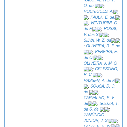
O. de.
;
RODRIGUES. A.
;
PAULA, E. de.
;
VENTURINI, C.
de F.
;
ROSSI,
V. dos S.
;
SILVA, W. Z. da
;
OLIVEIRA, R. F. de
;
PEREIRA, E.
de O.
;
OLIVEIRA, J. M. S.
;
CELESTINO,
R. C.
;
HASSEN, A. de P.
;
SOUSA, D. G.
de.
;
CARVALHO, E. V.
de
;
SOUZA, T.
da S. de.
;
ZANÚNCIO
JUNIOR, J. S.
;
LANG, E. H. W.