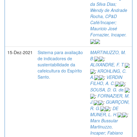
da Silva Dias;
Wendy de Andrade
Rocha, CP&D
Café/Incaper;
Mauricio José
Fornazier, Incaper.
15-Dez-2021
Sistema para avaliação
MARTINUZZO, M.
de indicadores de
B.
;
sustentabilidade da
ALIXANDRE, F. T.
cafeicultura do Espírito
;
KROHLING, C.
Santo.
A.
;
VERDIN
FILHO, A. C.
;
SOUSA, D. G. de.
;
FORNAZIER, M.
J.
;
GUARÇONI,
R. G.
;
DE
MUNER, L. H.
;
Marx Bussular
Martinuzzo,
Incaper; Fabiano