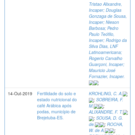
Tristao Alixandre,
Incaper; Douglas
Gonzaga de Sousa,
Incaper; Nieson
Barbosa; Pedro
Paulo Teófilo,
Incaper; Rodrigo da
Silva Dias, LNF
Latinoamericana;
Rogerio Carvalho
Guarçoni, Incaper;
Mauricio José
Fornazier, Incaper.
14-Out-2019
Fertilidade do solo e
KROHLING, C. A.
estado nutricional do
;
SOBREIRA, F.
café Arábica após
M.
;
podas, município de
ALIXANDRE, F. T.
Brejetuba-ES.
;
SOUSA, D. G.
de.
;
ROCHA,
W. de A.
;