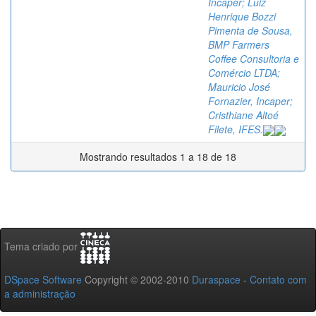
Incaper; Luiz
Henrique Bozzi
Pimenta de Sousa,
BMP Farmers
Coffee Consultoria e
Comércio LTDA;
Mauricio José
Fornazier, Incaper;
Cristhiane Altoé
Filete, IFES.
Mostrando resultados 1 a 18 de 18
Tema criado por
DSpace Software
Copyright © 2002-2010
Duraspace
-
Contato com
a administração