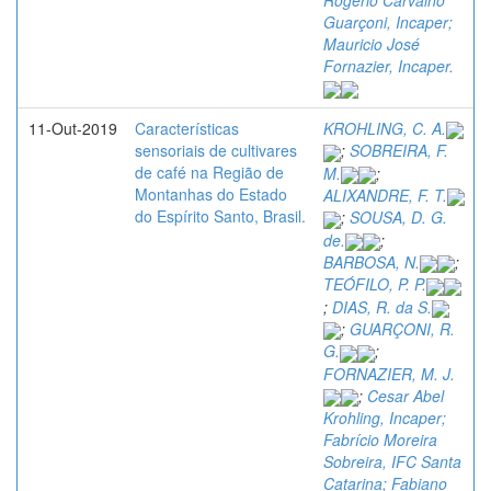
Guarçoni, Incaper;
Mauricio José
Fornazier, Incaper.
11-Out-2019
Características
KROHLING, C. A.
sensoriais de cultivares
;
SOBREIRA, F.
de café na Região de
M.
;
Montanhas do Estado
ALIXANDRE, F. T.
do Espírito Santo, Brasil.
;
SOUSA, D. G.
de.
;
BARBOSA, N.
;
TEÓFILO, P. P.
;
DIAS, R. da S.
;
GUARÇONI, R.
G.
;
FORNAZIER, M. J.
;
Cesar Abel
Krohling, Incaper;
Fabrício Moreira
Sobreira, IFC Santa
Catarina; Fabiano