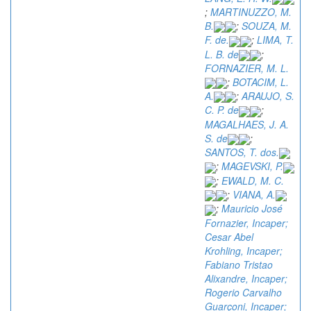
;
MARTINUZZO, M.
B.
;
SOUZA, M.
F. de.
;
LIMA, T.
L. B. de
;
FORNAZIER, M. L.
;
BOTACIM, L.
A.
;
ARAUJO, S.
C. P. de
;
MAGALHAES, J. A.
S. de
;
SANTOS, T. dos.
;
MAGEVSKI, P.
;
EWALD, M. C.
;
VIANA, A.
;
Mauricio José
Fornazier, Incaper;
Cesar Abel
Krohling, Incaper;
Fabiano Tristao
Alixandre, Incaper;
Rogerio Carvalho
Guarçoni, Incaper;