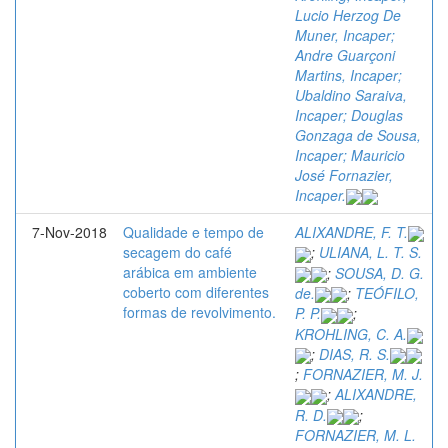
Lucio Herzog De
Muner, Incaper;
Andre Guarçoni
Martins, Incaper;
Ubaldino Saraiva,
Incaper; Douglas
Gonzaga de Sousa,
Incaper; Mauricio
José Fornazier,
Incaper.
7-Nov-2018
Qualidade e tempo de
ALIXANDRE, F. T.
secagem do café
;
ULIANA, L. T. S.
arábica em ambiente
;
SOUSA, D. G.
coberto com diferentes
de.
;
TEÓFILO,
formas de revolvimento.
P. P.
;
KROHLING, C. A.
;
DIAS, R. S.
;
FORNAZIER, M. J.
;
ALIXANDRE,
R. D.
;
FORNAZIER, M. L.