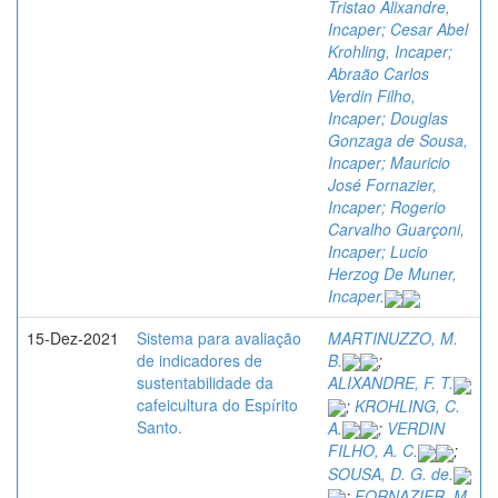
Tristao Alixandre,
Incaper; Cesar Abel
Krohling, Incaper;
Abraão Carlos
Verdin Filho,
Incaper; Douglas
Gonzaga de Sousa,
Incaper; Mauricio
José Fornazier,
Incaper; Rogerio
Carvalho Guarçoni,
Incaper; Lucio
Herzog De Muner,
Incaper.
15-Dez-2021
Sistema para avaliação
MARTINUZZO, M.
de indicadores de
B.
;
sustentabilidade da
ALIXANDRE, F. T.
cafeicultura do Espírito
;
KROHLING, C.
Santo.
A.
;
VERDIN
FILHO, A. C.
;
SOUSA, D. G. de.
;
FORNAZIER, M.