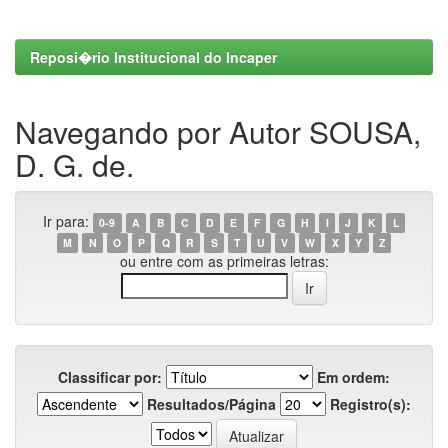
Reposi�rio Institucional do Incaper
Navegando por Autor SOUSA,
D. G. de.
Ir para:
0-9
A
B
C
D
E
F
G
H
I
J
K
L
M
N
O
P
Q
R
S
T
U
V
W
X
Y
Z
ou entre com as primeiras letras:
Classificar por:
Em ordem:
Resultados/Página
Registro(s):