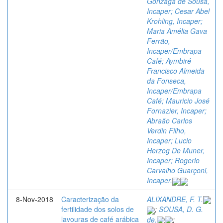
Gonzaga de Sousa,
Incaper; Cesar Abel
Krohling, Incaper;
Maria Amélia Gava
Ferrão,
Incaper/Embrapa
Café; Aymbiré
Francisco Almeida
da Fonseca,
Incaper/Embrapa
Café; Mauricio José
Fornazier, Incaper;
Abraão Carlos
Verdin Filho,
Incaper; Lucio
Herzog De Muner,
Incaper; Rogerio
Carvalho Guarçoni,
Incaper.
8-Nov-2018
Caracterização da
ALIXANDRE, F. T.
fertilidade dos solos de
;
SOUSA, D. G.
lavouras de café arábica
de.
;