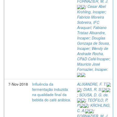
FORNAZIER, M. J.
;
Cesar Abel
Krohling, Incaper;
Fabricio Moreira
Sobreira, IFC
Araquari; Fabiano
Tristao Alixandre,
Incaper; Douglas
Gonzaga de Sousa,
Incaper; Wendy de
Andrade Rocha,
CP&D Café/Incaper;
Mauricio José
Fornazier, Incaper.
7-Nov-2018
Influência da
ALIXANDRE, F. T.
fermentação induzida
;
DIAS, R. S.
na qualidade final da
;
SOUSA, D. G. de.
bebida do café arábica.
;
TEÓFILO, P.
P.
;
KROHLING,
C. A.
;
FORNAZIER, M. J.