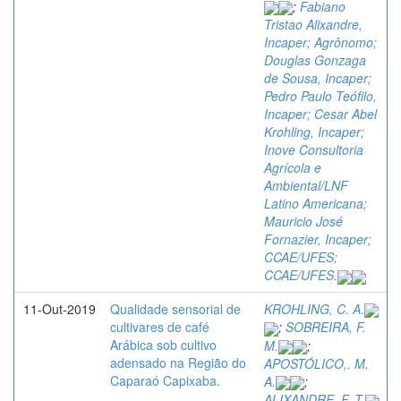
;
Fabiano
Tristao Alixandre,
Incaper; Agrônomo;
Douglas Gonzaga
de Sousa, Incaper;
Pedro Paulo Teófilo,
Incaper; Cesar Abel
Krohling, Incaper;
Inove Consultoria
Agrícola e
Ambiental/LNF
Latino Americana;
Mauricio José
Fornazier, Incaper;
CCAE/UFES;
CCAE/UFES.
11-Out-2019
Qualidade sensorial de
KROHLING, C. A.
cultivares de café
;
SOBREIRA, F.
Arábica sob cultivo
M.
;
adensado na Região do
APOSTÓLICO,. M.
Caparaó Capixaba.
A.
;
ALIXANDRE, F. T.