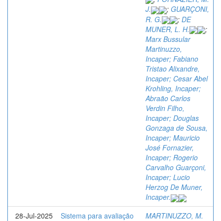
J.
;
GUARÇONI,
R. G.
;
DE
MUNER, L. H.
;
Marx Bussular
Martinuzzo,
Incaper; Fabiano
Tristao Alixandre,
Incaper; Cesar Abel
Krohling, Incaper;
Abraão Carlos
Verdin Filho,
Incaper; Douglas
Gonzaga de Sousa,
Incaper; Mauricio
José Fornazier,
Incaper; Rogerio
Carvalho Guarçoni,
Incaper; Lucio
Herzog De Muner,
Incaper.
28-Jul-2025
Sistema para avaliação
MARTINUZZO, M.