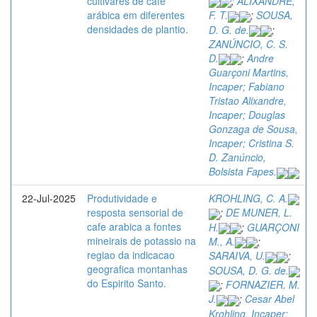
cultivares de café
;
ALIXANDRE,
arábica em diferentes
F. T.
;
SOUSA,
densidades de plantio.
D. G. de.
;
ZANÚNCIO, C. S.
D.
;
Andre
Guarçoni Martins,
Incaper; Fabiano
Tristao Alixandre,
Incaper; Douglas
Gonzaga de Sousa,
Incaper; Cristina S.
D. Zanúncio,
Bolsista Fapes.
22-Jul-2025
Produtividade e
KROHLING, C. A.
resposta sensorial de
;
DE MUNER, L.
cafe arabica a fontes
H.
;
GUARÇONI
mineirais de potassio na
M., A.
;
regiao da indicacao
SARAIVA, U.
;
geografica montanhas
SOUSA, D. G. de.
do Espirito Santo.
;
FORNAZIER, M.
J.
;
Cesar Abel
Krohling, Incaper;