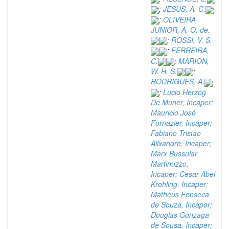
;
JESUS, A. C.
;
OLIVEIRA
JUNIOR, A. O. de.
;
ROSSI, V. S.
;
FERREIRA,
C.
;
MARION,
W. H. S.
;
RODRIGUES. A.
;
Lucio Herzog
De Muner, Incaper;
Mauricio José
Fornazier, Incaper;
Fabiano Tristao
Alixandre, Incaper;
Marx Bussular
Martinuzzo,
Incaper; Cesar Abel
Krohling, Incaper;
Matheus Fonseca
de Souza, Incaper;
Douglas Gonzaga
de Sousa, Incaper;