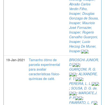
Abraão Carlos
Verdin Filho,
Incaper; Douglas
Gonzaga de Sousa,
Incaper; Mauricio
José Fornazier,
Incaper; Rogerio
Carvalho Guarçoni,
Incaper; Lucio
Herzog De Muner,
Incaper.
19-Jan-2021
Tamanho ótimo de
BRIOSCHI JUNIOR,
parcela experimental
D.
;
para avaliar
GUARÇONI, R. G.
características físico-
;
ALIXANDRE,
químicas de café.
F. T.
;
PEREIRA, L. L.
;
SOUSA, D. G. de.
;
MARCATE,J.
P. P.
;
FAVARATO, L. F.