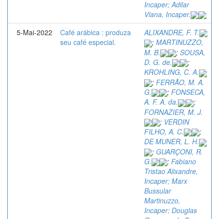
Incaper; Adilar
Viana, Incaper.
5-Mai-2022
Café arábica : produza
ALIXANDRE, F. T.
seu café especial.
;
MARTINUZZO,
M. B.
;
SOUSA,
D. G. de.
;
KROHLING, C. A.
;
FERRÃO, M. A.
G.
;
FONSECA,
A. F. A. da.
;
FORNAZIER, M. J.
;
VERDIN
FILHO, A. C.
;
DE MUNER, L. H.
;
GUARÇONI, R.
G.
;
Fabiano
Tristao Alixandre,
Incaper; Marx
Bussular
Martinuzzo,
Incaper; Douglas