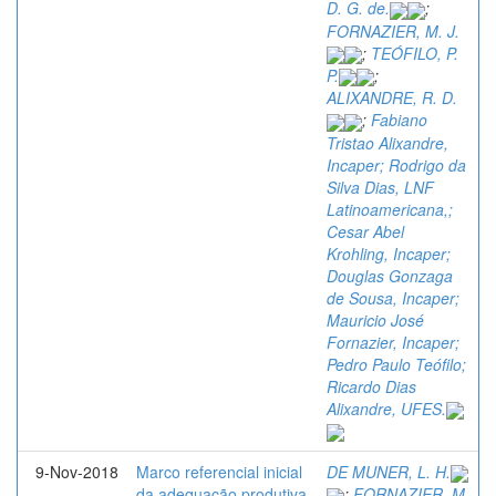
D. G. de.
;
FORNAZIER, M. J.
;
TEÓFILO, P.
P.
;
ALIXANDRE, R. D.
;
Fabiano
Tristao Alixandre,
Incaper; Rodrigo da
Silva Dias, LNF
Latinoamericana,;
Cesar Abel
Krohling, Incaper;
Douglas Gonzaga
de Sousa, Incaper;
Mauricio José
Fornazier, Incaper;
Pedro Paulo Teófilo;
Ricardo Dias
Alixandre, UFES.
9-Nov-2018
Marco referencial inicial
DE MUNER, L. H.
da adequação produtiva
;
FORNAZIER, M.