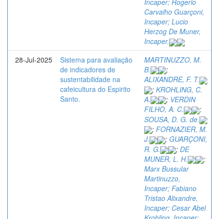
Incaper; Rogerio
Carvalho Guarçoni,
Incaper; Lucio
Herzog De Muner,
Incaper.
28-Jul-2025
Sistema para avaliação
MARTINUZZO, M.
de indicadores de
B.
;
sustentabilidade na
ALIXANDRE, F. T.
cafeicultura do Espirito
;
KROHLING, C.
Santo.
A.
;
VERDIN
FILHO, A. C.
;
SOUSA, D. G. de.
;
FORNAZIER, M.
J.
;
GUARÇONI,
R. G.
;
DE
MUNER, L. H.
;
Marx Bussular
Martinuzzo,
Incaper; Fabiano
Tristao Alixandre,
Incaper; Cesar Abel
Krohling, Incaper;