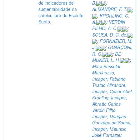
de indicadores de
B.
;
sustentabilidade na
ALIXANDRE, F. T.
cafeicultura do Espirito
;
KROHLING, C.
Santo.
A.
;
VERDIN
FILHO, A. C.
;
SOUSA, D. G. de.
;
FORNAZIER, M.
J.
;
GUARÇONI,
R. G.
;
DE
MUNER, L. H.
;
Marx Bussular
Martinuzzo,
Incaper; Fabiano
Tristao Alixandre,
Incaper; Cesar Abel
Krohling, Incaper;
Abraão Carlos
Verdin Filho,
Incaper; Douglas
Gonzaga de Sousa,
Incaper; Mauricio
José Fornazier,