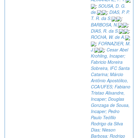
;
SOUSA, D. G.
de.
;
DIAS, P. P.
T. R. da S.
;
BARBOSA, N.
;
DIAS, R. da S.
;
ROCHA, W. de A.
;
FORNAZIER, M.
J.
;
Cesar Abel
Krohling, Incaper;
Fabricio Moreira
Sobreira, IFC Santa
Catarina; Márcio
Antônio Apostólico,
CCA/UFES; Fabiano
Tristao Alixandre,
Incaper; Douglas
Gonzaga de Sousa,
Incaper; Pedro
Paulo Teófilo
Rodrigo da Silva
Dias; Nieson
Barbosa; Rodrigo