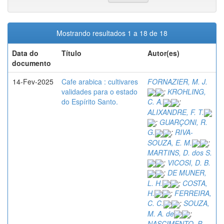
Mostrando resultados 1 a 18 de 18
Data do
Título
Autor(es)
documento
14-Fev-2025
Cafe arabica : cultivares
FORNAZIER, M. J.
validades para o estado
;
KROHLING,
do Espírito Santo.
C. A.
;
ALIXANDRE, F. T.
;
GUARÇONI, R.
G.
;
RIVA-
SOUZA, E. M.
;
MARTINS, D. dos S.
;
VICOSI, D. B.
;
DE MUNER,
L. H.
;
COSTA,
H.
;
FERREIRA,
C. C.
;
SOUZA,
M. A. de
;
NASCIMENTO, P.