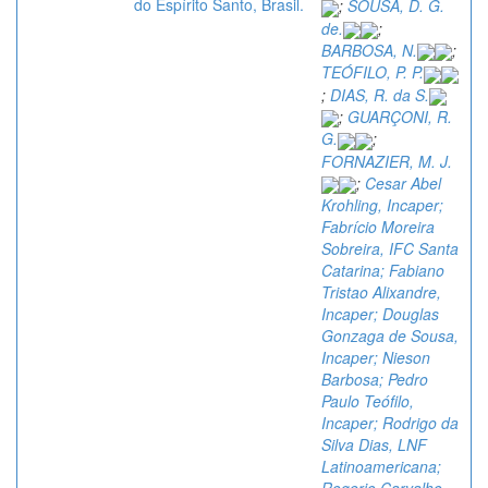
do Espírito Santo, Brasil.
;
SOUSA, D. G.
de.
;
BARBOSA, N.
;
TEÓFILO, P. P.
;
DIAS, R. da S.
;
GUARÇONI, R.
G.
;
FORNAZIER, M. J.
;
Cesar Abel
Krohling, Incaper;
Fabrício Moreira
Sobreira, IFC Santa
Catarina; Fabiano
Tristao Alixandre,
Incaper; Douglas
Gonzaga de Sousa,
Incaper; Nieson
Barbosa; Pedro
Paulo Teófilo,
Incaper; Rodrigo da
Silva Dias, LNF
Latinoamericana;
Rogerio Carvalho