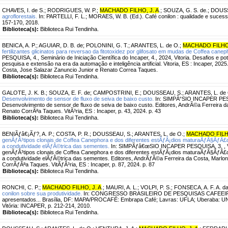
CHAVES, I. de S.
;
RODRIGUES, W. P.
;
MACHADO FILHO, J. A
.
;
SOUZA, G. S. de.
;
DOUSS
agroflorestais.
In: PARTELLI, F. L.; MORAES, W. B. (Ed.). Café conilon : qualidade e sucess
157-170, 2018.
Biblioteca(s):
Biblioteca Rui Tendinha.
BENICA, A. P.
;
AGUIAR, D. B. de
;
POLONINI, G. T.
;
ARANTES, L. de O.
;
MACHADO FILHO,
fertilizantes glicinatos para reversao da fitotoxidez por glifosato em mudas de Coffea canep
PESQUISA, 4., Seminário de Iniciação Científica do Incaper, 4., 2024, Vitoria. Desafios e po
pesquisa e extensão na era da automação e inteligência artificial. Vitoria, ES : Incaper, 2025
Costa, Jose Salazar Zanuncio Junior e Renato Correa Taques.
Biblioteca(s):
Biblioteca Rui Tendinha.
GALOTE, J. K. B.
;
SOUZA, E. F. de
;
CAMPOSTRINI, E.
;
DOUSSEAU, S.
;
ARANTES, L. de 
Desenvolvimento de sensor de fluxo de seiva de baixo custo.
In: SIMPÃ“SIO INCAPER PESQU
Desenvolvimento de sensor de fluxo de seiva de baixo custo. Editores, AndrÃ©a Ferreira da
Renato CorrÃªa Taques. VitÃ³ria, ES : Incaper, p. 43, 2024. p. 43
Biblioteca(s):
Biblioteca Rui Tendinha.
BENIÃƒâ€¡Ãƒ?, A. P.
;
COSTA, P. R.
;
DOUSSEAU, S.
;
ARANTES, L. de O.
;
MACHADO FILHO
genÃƒÂ³tipos clonais de Coffea Canephora e dos diferentes estÃƒÂ¡dios maturaÃƒÂ§ÃƒÂ£o
a condutividade elÃƒÂ©trica das sementes.
In: SIMPÃƒâ€œSIO INCAPER PESQUISA, 3. , Vit
genÃƒÂ³tipos clonais de Coffea Canephora e dos diferentes estÃƒÂ¡dios maturaÃƒÂ§ÃƒÂ£o
a condutividade elÃƒÂ©trica das sementes. Editores, AndrÃƒÂ©a Ferreira da Costa, Marlon
CorrÃƒÂªa Taques. VitÃƒÂ³ria, ES : Incaper, p. 87, 2024. p. 87
Biblioteca(s):
Biblioteca Rui Tendinha.
RONCHI, C. P.
;
MACHADO FILHO, J. A
.
;
MAURI, A. L.
;
VOLPI, P. S.
;
FONSECA, A. F. A. da
conilon sobre sua produtividade.
In: CONGRESSO BRASILEIRO DE PESQUISAS CAFEEIRAS, 
apresentados... Brasília, DF: MAPA/PROCAFÉ: Embrapa Café; Lavras: UFLA; Uberaba: UN
Vitória: INCAPER, p. 212-214, 2010.
Biblioteca(s):
Biblioteca Rui Tendinha.