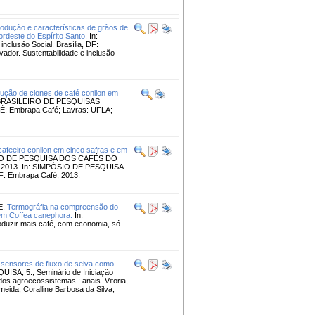
rodução e características de grãos de
ordeste do Espírito Santo.
In:
lusão Social. Brasília, DF:
or. Sustentabilidade e inclusão
ução de clones de café conilon em
RASILEIRO DE PESQUISAS
FÉ: Embrapa Café; Lavras: UFLA;
cafeeiro conilon em cinco safras e em
IO DE PESQUISA DOS CAFÉS DO
afé, 2013. In: SIMPÓSIO DE PESQUISA
DF: Embrapa Café, 2013.
E.
Termográfia na compreensão do
 em Coffea canephora.
In:
zir mais café, com economia, só
e sensores de fluxo de seiva como
SA, 5., Seminário de Iniciação
 dos agroecossistemas : anais. Vitoria,
eida, Coralline Barbosa da Silva,