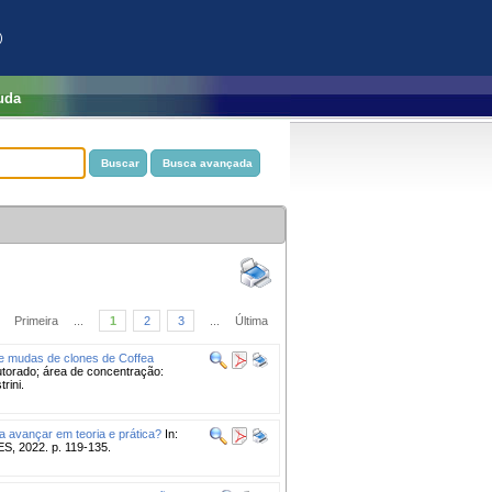
)
uda
Primeira
...
1
2
3
...
Última
 de mudas de clones de Coffea
torado; área de concentração:
rini.
ra avançar em teoria e prática?
In:
ES, 2022. p. 119-135.