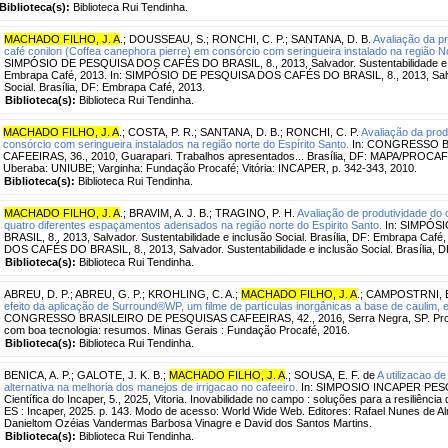
Biblioteca(s):
Biblioteca Rui Tendinha.
MACHADO FILHO, J. A
.
;
DOUSSEAU, S.
;
RONCHI, C. P.
;
SANTANA, D. B.
Avaliação da p
café conilon (Coffea canephora pierre) em consórcio com seringueira instalado na região N
SIMPÓSIO DE PESQUISA DOS CAFÉS DO BRASIL, 8., 2013, Salvador. Sustentabilidade e inc
Embrapa Café, 2013. In: SIMPÓSIO DE PESQUISA DOS CAFÉS DO BRASIL, 8., 2013, Salvad
Social. Brasília, DF: Embrapa Café, 2013.
Biblioteca(s):
Biblioteca Rui Tendinha.
MACHADO FILHO, J. A
.
;
COSTA, P. R.
;
SANTANA, D. B.
;
RONCHI, C. P.
Avaliação da prod
consórcio com seringueira instalados na região norte do Espírito Santo.
In: CONGRESSO B
CAFEEIRAS, 36., 2010, Guarapari. Trabalhos apresentados... Brasília, DF: MAPA/PROCA
Uberaba: UNIUBE; Varginha: Fundação Procafé; Vitória: INCAPER, p. 342-343, 2010.
Biblioteca(s):
Biblioteca Rui Tendinha.
MACHADO FILHO, J. A
.
;
BRAVIM, A. J. B.
;
TRAGINO, P. H.
Avaliação de produtividade do 
quatro diferentes espaçamentos adensados na região norte do Espirito Santo.
In: SIMPÓS
BRASIL, 8., 2013, Salvador. Sustentabilidade e inclusão Social. Brasília, DF: Embrapa C
DOS CAFÉS DO BRASIL, 8., 2013, Salvador. Sustentabilidade e inclusão Social. Brasília, 
Biblioteca(s):
Biblioteca Rui Tendinha.
ABREU, D. P.
;
ABREU, G. P.
;
KROHLING, C. A.
;
MACHADO FILHO, J. A
.
;
CAMPOSTRNI, 
efeito da aplicação de Surround®WP, um filme de partículas inorgânicas a base de caulim,
CONGRESSO BRASILEIRO DE PESQUISAS CAFEEIRAS, 42., 2016, Serra Negra, SP. Produ
com boa tecnologia: resumos. Minas Gerais : Fundação Procafé, 2016.
Biblioteca(s):
Biblioteca Rui Tendinha.
BENICA, A. P.
;
GALOTE, J. K. B.
;
MACHADO FILHO, J. A
.
;
SOUSA, E. F. de
A utilizacao d
alternativa na melhoria dos manejos de irrigacao no cafeeiro.
In: SIMPOSIO INCAPER PESQUI
Científica do Incaper, 5., 2025, Vitoria. Inovabilidade no campo : soluções para a resiliência
ES : Incaper, 2025. p. 143. Modo de acesso: World Wide Web. Editores: Rafael Nunes de Alm
Danieltom Ozéias Vandermas Barbosa Vinagre e David dos Santos Martins.
Biblioteca(s):
Biblioteca Rui Tendinha.