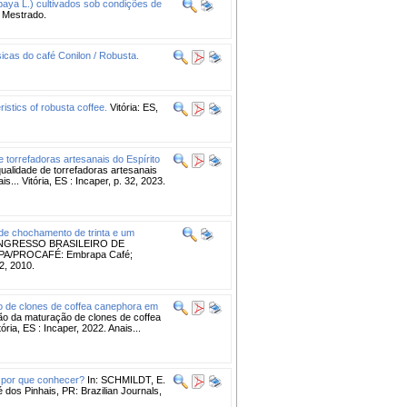
paya L.) cultivados sob condições de
e Mestrado.
sicas do café Conilon / Robusta.
istics of robusta coffee.
Vitória: ES,
 torrefadoras artesanais do Espírito
alidade de torrefadoras artesanais
is... Vitória, ES : Incaper, p. 32, 2023.
de chochamento de trinta e um
ONGRESSO BRASILEIRO DE
MAPA/PROCAFÉ: Embrapa Café;
2, 2010.
o de clones de coffea canephora em
o da maturação de clones de coffea
ória, ES : Incaper, 2022. Anais...
: por que conhecer?
In: SCHMILDT, E.
dos Pinhais, PR: Brazilian Journals,