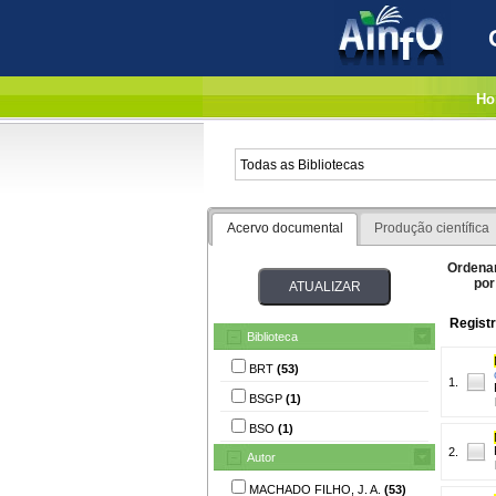
Ho
Acervo documental
Produção científica
Ordena
por
Registr
Biblioteca
BRT
(53)
1.
BSGP
(1)
BSO
(1)
2.
Autor
MACHADO FILHO, J. A.
(53)