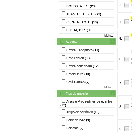
3.
DOUSSEAU, S.
(28)
ARANTES, L. de O.
(22)
4.
CERRI NETO, B.
(10)
COSTA, P. R.
(9)
Mais...
5.
Assunto
Coffea Canephora
(17)
Café conilon
(13)
6.
Coffea canephora
(12)
Cafeicultura
(10)
Café Conilon
(7)
7.
Mais...
Tipo do material
Anais e Proceedings de eventos
(23)
8.
Artigo de periódico
(16)
Parte de livro
(9)
Folhetos
(2)
9.