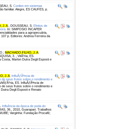
EAU, S.
Conilon em sistemas
ão familiar. Alegre, ES CAUFES, p.
 J. A
.
;
DOUSSEAU, S.
Efeitos de
hora.
In: SIMPOSIO INCAPER
tencialidades para a agropecuária,
. 107 p. Editores: Andrea Ferreira da
O.
;
MACHADO FILHO, J. A
.
ISA, 3. , VitÃ³ria, ES.
 Costa, Marlon Dutra Degli Esposti e
, J. A
.
InfluÃƒÂªncia de
 de seus frutos sobre o rendimento e
ÃƒÂ³ria, ES. InfluÃƒÂªncia de
 de seus frutos sobre o rendimento e
 Dutra Degli Esposti e Renato
.
Influência da época de poda do
36., 2010, Guarapari. Trabalhos
IUBE; Varginha: Fundação Procafé;