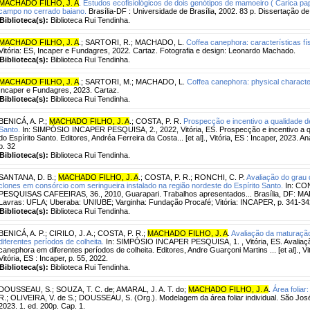
MACHADO FILHO, J. A
.
Estudos ecofisiológicos de dois genótipos de mamoeiro ( Carica pa
campo no cerrado baiano.
Brasília-DF : Universidade de Brasília, 2002. 83 p. Dissertação d
Biblioteca(s):
Biblioteca Rui Tendinha.
MACHADO FILHO, J. A
.
;
SARTORI, R.
;
MACHADO, L.
Coffea canephora: características fí
Vitória: ES, Incaper e Fundagres, 2022. Cartaz. Fotografia e design: Leonardo Machado.
Biblioteca(s):
Biblioteca Rui Tendinha.
MACHADO FILHO, J. A
.
;
SARTORI, M.
;
MACHADO, L.
Coffea canephora: physical character
Incaper e Fundagres, 2023. Cartaz.
Biblioteca(s):
Biblioteca Rui Tendinha.
BENICÁ, A. P.
;
MACHADO FILHO, J. A
.
;
COSTA, P. R.
Prospecção e incentivo a qualidade de
Santo.
In: SIMPÓSIO INCAPER PESQUISA, 2., 2022, Vitória, ES. Prospecção e incentivo a qu
do Espírito Santo. Editores, Andréa Ferreira da Costa... [et al]., Vitória, ES : Incaper, 2023. Ana
p. 32
Biblioteca(s):
Biblioteca Rui Tendinha.
SANTANA, D. B.
;
MACHADO FILHO, J. A
.
;
COSTA, P. R.
;
RONCHI, C. P.
Avaliação do grau 
clones em consórcio com seringueira instalado na região nordeste do Espírito Santo.
In: C
PESQUISAS CAFEEIRAS, 36., 2010, Guarapari. Trabalhos apresentados... Brasília, DF: 
Lavras: UFLA; Uberaba: UNIUBE; Varginha: Fundação Procafé; Vitória: INCAPER, p. 341-34
Biblioteca(s):
Biblioteca Rui Tendinha.
BENICÁ, A. P.
;
CIRILO, J. A.
;
COSTA, P. R.
;
MACHADO FILHO, J. A
.
Avaliação da maturaçã
diferentes períodos de colheita.
In: SIMPÓSIO INCAPER PESQUISA, 1. , Vitória, ES. Avaliaçã
canephora em diferentes períodos de colheita. Editores, Andre Guarçoni Martins ... [et al]., Vit
Vitória, ES : Incaper, p. 55, 2022.
Biblioteca(s):
Biblioteca Rui Tendinha.
DOUSSEAU, S.
;
SOUZA, T. C. de
;
AMARAL, J. A. T. do
;
MACHADO FILHO, J. A
.
Área foliar
R.; OLIVEIRA, V. de S.; DOUSSEAU, S. (Org.). Modelagem da área foliar individual. São José 
2023. 1. ed. 200p. Cap. 1.