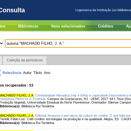
Consulta
Logomarca da Instituição (ou biblioteca
me
Bibliotecas
Itens selecionados
Créditos
Aj
Coleção de periódicos
r
Relevância
Autor
Título
Ano
:
os recuperados : 53
MACHADO FILHO, J. A
.
Condutividade hidraulica (raiz e folha) e capacidade fotossintetica
canephora Pierre ex a. Froehner.
Campos de Goytacazes, RJ : UENF, 2017. 64 f. Tese (Dou
Produção Vegetal), Universidade Estadual do Norte Fluminense. Orientador: Eliemar Campost
Biblioteca(s):
Biblioteca Rui Tendinha.
MACHADO FILHO, J. A
.
Editorial: Avanços e percalços da cultura do conilon. O que falta pa
Partelli, Fábio Luiz. Café conilon: tecnologias na produção e na qualidade. Alegre, ES : CAUF
Biblioteca(s):
Biblioteca Rui Tendinha.