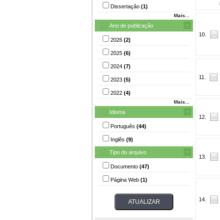
Dissertação
(1)
Mais...
Ano de publicação
10.
2026
(2)
2025
(6)
2024
(7)
11.
2023
(5)
2022
(4)
Mais...
Idioma
12.
Português
(44)
Inglês
(9)
Tipo do arquivo
13.
Documento
(47)
Página Web
(1)
14.